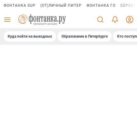
ФОНТАНКА SUP
(ОТ)ЛИЧНЫЙ ПИТЕР
ФОНТАНКА ГО
СЕРЕБР
Куда пойти на выходных
Образование в Петербурге
Кто поступ