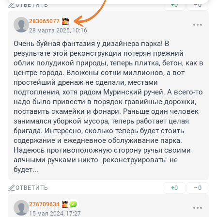
+0
–0
ОТВЕТИТЬ
283065077
28 марта 2025, 10:16
Очень буйная фантазия у дизайнера парка! В 
результате этой реконструкции потерян прежний 
облик полудикой природы, теперь плитка, бетон, как в 
центре города. Вложены сотни миллионов, а вот 
простейший дренаж не сделали, местами 
подтопления, хотя рядом Муринский ручей. А всего-то 
надо было привести в порядок гравийные дорожки, 
поставить скамейки и фонари. Раньше один человек 
занимался уборкой мусора, теперь работает целая 
бригада. Интересно, сколько теперь будет стоить 
содержание и ежедневное обслуживание парка. 
Надеюсь противоположную сторону ручья своими 
алчными ручками никто "реконструировать" не 
будет...
+0
–0
ОТВЕТИТЬ
276709634
15 мая 2024, 17:27