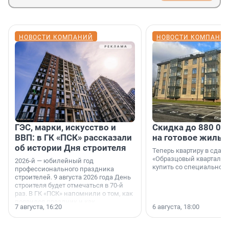
НОВОСТИ КОМПАНИЙ
НОВОСТИ КОМПАНИ
ГЭС, марки, искусство и
Скидка до 880 00
ВВП: в ГК «ПСК» рассказали
на готовое жильё
об истории Дня строителя
Теперь квартиру в сда
«Образцовый квартал 1
2026-й — юбилейный год
купить со специальной 
профессионального праздника
строителей. 9 августа 2026 года День
строителя будет отмечаться в 70-й
раз. В ГК «ПСК» напомнили о том, как
появился праздник и как
7 августа, 16:20
6 августа, 18:00
поменялась роль строительства.