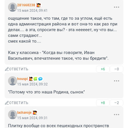
281668238
15 мая 2024, 09:41
ощущение такое, что там, где то за углом, ещё есть 
одна администрация района и вот она-то как раз при 
делах.... а эта, спросите вы? - эта нееееет, ну что вы... 
сами страдают... 

смех какой то....

Как у классика - "Когда вы говорите, Иван 
Васильевич, впечатление такое, что вы бредите".
+6
–0
ОТВЕТИТЬ
houspi
15 мая 2024, 09:32
"Потому что это наша Родина, сынок"
+8
–2
ОТВЕТИТЬ
lachavoje
15 мая 2024, 09:31
Плитку вообще со всех пешеходных пространств 