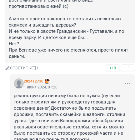
воспоминаний и светильники в виде 
противотанковых ежей (с)

А можно просто наконец-то поставить несколько 
скамеек и высадить деревья?

И не только в хвосте Гражданский - Руставели, а по 
всему парку. И цветочков ещё бы... 

Нет?

При Беглове уже ничего не стесняются, просто пилят 
деньги.
+18
–1
ОТВЕТИТЬ
1
282412730
1 июня 2024, 01:20
реконструкция ни кому была не нужна (ну если 
только строителям и руководству города для 
освоение денег)Достаточно было подсыпать 
дорожки, поставить скамейки шезлонги, столики 
,урны. Где-то качели.Велодорожки обезобразили 
вкапывая осветительные столбы, хотя их можно 
было поставить со сторону проезжей части и не 
разрушая всю покрытия дорожки