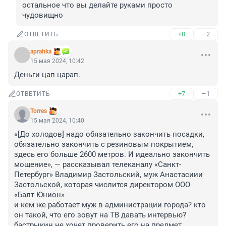
остальное что вы делайте руками просто 
чудовищно
+0
–2
ОТВЕТИТЬ
aprahka
15 мая 2024, 10:42
Деньги цап царап.
+7
–1
ОТВЕТИТЬ
Torres
15 мая 2024, 10:40
«[До холодов] надо обязательно закончить посадки, 
обязательно закончить с резиновым покрытием, 
здесь его больше 2600 метров. И идеально закончить 
мощение», — рассказывал телеканалу «Санкт-
Петербург» Владимир Застольский, муж Анастасиии 
Застольской, которая числится директором ООО 
«Балт Юнион»

и кем же работает муж в администрации города? кто 
он такой, что его зовут на ТВ давать интервью? 
бастрыкин не хочет проверить его на предмет 