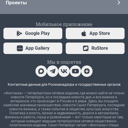
Проекты
Мобильное приложение
Google Play
App Store
App Gallery
RuStore
Мы в соцсетях
Контактные данные для Роскомнадзора и государственных органов
«Фонтанка» — петербургское сетевое издание, где можно найти не только
новости Петербурга, но и последние новости дня, и все важное и
интересное, что происходит в России и в мире. Здесь вы отыщете
наиболее значимые происшествия, новости Санкт-Петербурга, последние
новости бизнеса, а также события в обществе, культуре, искусстве.
Политика и власть, бизнес и недвижимость, дороги и автомобили,
финансы и работа, город и развлечения — вот только некоторые из тем,
которые освещает ведущее петербургское сетевое общественно-
политическое издание. Санкт-Петербург читает «Фонтанку»! Наша