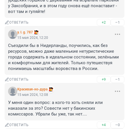
уродских горшков с деревьями на асфальте парковки 
у Заксобрания, и в этом году снова ещё понаставит - 
вот там и гуляйте!
+2
–1
ОТВЕТИТЬ
y. l. g. 787
15 мая 2024, 12:20
Съездили бы в Нидерланды, поучились, как без 
ресурсов, можно даже маленькие нетуристические 
города содержать в идеальном состоянии, зелёными 
и комфортными для жителей. Только путешествуя 
понимаешь масштабы воровства в России.
+9
–1
ОТВЕТИТЬ
Красивая-но-дура
15 мая 2024, 12:08
У меня один вопрос: а кого-то хоть сняли или 
наказали за это? Совести нет у бакинских 
комиссаров. Убрали бы уже, так нет....
+4
–0
ОТВЕТИТЬ