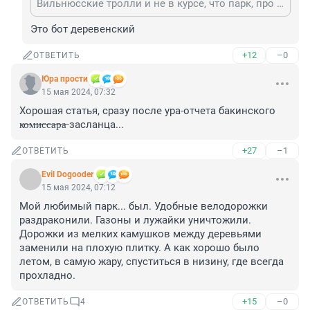
Вильнюсские тролли и не в курсе, что парк, про который идёт речь в статье, не в Мурино.
Это бот деревенский
+12
–0
ОТВЕТИТЬ
Юра прости
15 мая 2024, 07:32
Хорошая статья, сразу после ура-отчета бакинского 
к̶о̶м̶и̶с̶с̶а̶р̶а̶ засланца...
+27
–1
ОТВЕТИТЬ
Evil Dogooder
15 мая 2024, 07:12
Мой любимый парк... был. Удобные велодорожки 
раздраконили. Газоны и лужайки уничтожили. 
Дорожки из мелких камушков между деревьями 
заменили на плохую плитку. А как хорошо было 
летом, в самую жару, спуститься в низину, где всегда 
прохладно.
+15
–0
ОТВЕТИТЬ
4