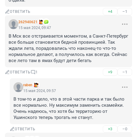
отдыха.
+4
–1
ОТВЕТИТЬ
262940621
15 мая 2024, 09:47
В Мск все отстраивается моментом, а Санкт-Петербург 
все больше становится бедной провинцией. Так 
ждали лета, порадовались что наконец-то что-то 
нормальное делают, а получилось как всегда. Сейчас 
все лето там в ямах будут дети бегать
+9
–1
ОТВЕТИТЬ
1
raben
15 мая 2024, 09:57
В том-то и дело, что в этой части парка и так было 
все нормально. Ну максимум заменить скамейки. 
Очень надеюсь, что хотя бы территорию от 
Ушинского теперь трогать не станут.
+3
–0
ОТВЕТИТЬ