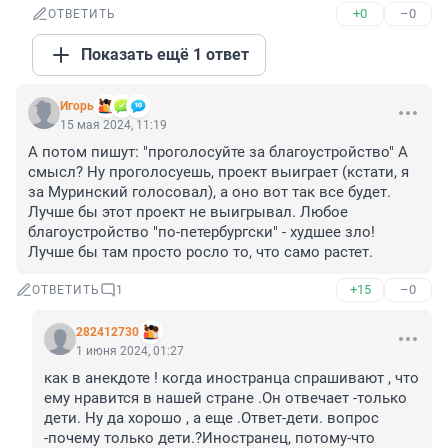
+0
–0
ОТВЕТИТЬ
Показать ещё 1 ответ
Игoрь
15 мая 2024, 11:19
А потом пишут: "проголосуйте за благоустройство" А 
смысл? Ну проголосуешь, проект выиграет (кстати, я 
за Муринский голосовал), а оно вот так все будет. 
Лучше бы этот проект не выигрывал. Любое 
благоустройство "по-петербургски" - худшее зло! 
Лучше бы там просто росло то, что само растет.
+15
–0
ОТВЕТИТЬ
1
282412730
1 июня 2024, 01:27
как в анекдоте ! когда иностранца спрашивают , что 
ему нравится в нашей стране .Он отвечает -только 
дети. Ну да хорошо , а еще .Ответ-дети. вопрос 
-почему только дети.?Иностранец, потому-что 