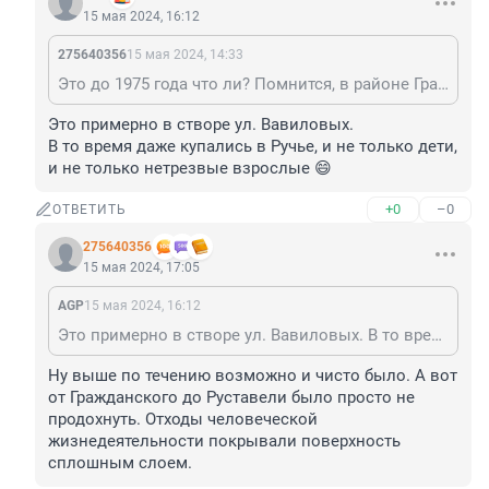
15 мая 2024, 16:12
275640356
15 мая 2024, 14:33
Это до 1975 года что ли? Помнится, в районе Гражданского канализация в те годы прямо в ручей сливалась. Аромат стоял на сотни метров вокруг. Сын маминой подруги также катался там на плоте. Пришел домой весь в этой субстанции.
Это примерно в створе ул. Вавиловых. 

В то время даже купались в Ручье, и не только дети, 
и не только нетрезвые взрослые 😄
+0
–0
ОТВЕТИТЬ
275640356
15 мая 2024, 17:05
AGP
15 мая 2024, 16:12
Это примерно в створе ул. Вавиловых. В то время даже купались в Ручье, и не только дети, и не только нетрезвые взрослые 😄
Ну выше по течению возможно и чисто было. А вот 
от Гражданского до Руставели было просто не 
продохнуть. Отходы человеческой 
жизнедеятельности покрывали поверхность 
сплошным слоем.