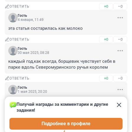
+0
–0
ОТВЕТИТЬ
Гость
4 января, 11:49
эта статья состарилась как молоко
+0
–0
ОТВЕТИТЬ
Гость
30 мая 2025, 08:28
каждый год,как всегда, борщевик чувствует себя в 
парке вдоль Северомуринского ручья королем
+0
–0
ОТВЕТИТЬ
Гость
1 мая 2025, 20:20
Всему виной воры, которых крышуют "новые 
Получай награды за комментарии и другие 
дворяне". Изначально за откат заказ получила фирма 
задания!
"рога и копыта". Прикомандированные к 
администрации все пропустили. Вот вам и итоги 
Подробнее в профиле
реформы ( уничтожения) МВД.