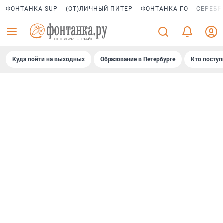
ФОНТАНКА SUP
(ОТ)ЛИЧНЫЙ ПИТЕР
ФОНТАНКА ГО
СЕРЕБР
Куда пойти на выходных
Образование в Петербурге
Кто поступ