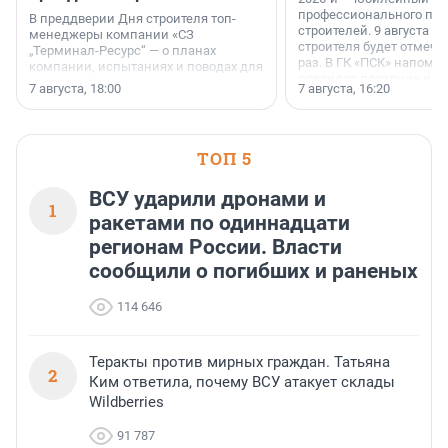
профессионального пр
В преддверии Дня строителя топ-
строителей. 9 августа 2
менеджеры компании «СЗ
строителя будет отмечат
„Терминал-Ресурс“ — о планах
раз. В ГК «ПСК» напомни
компании, испытаниях и поводах для
появился праздник и к
осторожного оптимизма.
7 августа, 18:00
7 августа, 16:20
поменялась роль строит
ТОП 5
ВСУ ударили дронами и
1
ракетами по одиннадцати
регионам России. Власти
сообщили о погибших и раненых
114 646
Теракты против мирных граждан. Татьяна
2
Ким ответила, почему ВСУ атакует склады
Wildberries
91 787