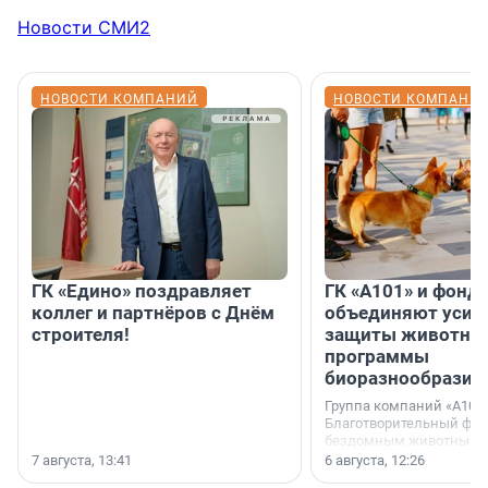
Новости СМИ2
НОВОСТИ КОМПАНИЙ
НОВОСТИ КОМПАНИ
ГК «Едино» поздравляет
ГК «А101» и фонд
коллег и партнёров с Днём
объединяют усил
строителя!
защиты животных
программы
биоразнообразия
Группа компаний «А101»
Благотворительный фо
бездомным животным 
заключили соглашение
7 августа, 13:41
6 августа, 12:26
стратегическом сотрудн