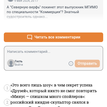
9 мая 2024, 20:17
Теперь ее "эффективные менеджеры" пойдут на 
А "Северную верфь" покинет этот выпускник МГИМО 
Пролетарский завод.
по специальности "Коммерция"? Знатный 
судостроитель однако...
+5
–2
Читать все комментарии
Гость
Отправить
Войти
«Это всего лишь шоу»: в чем секрет успеха
1
«Друзей», который никто не смог повторить
«Минус — слишком много спойлеров»:
2
российский ниндзя-скульптор снялся в