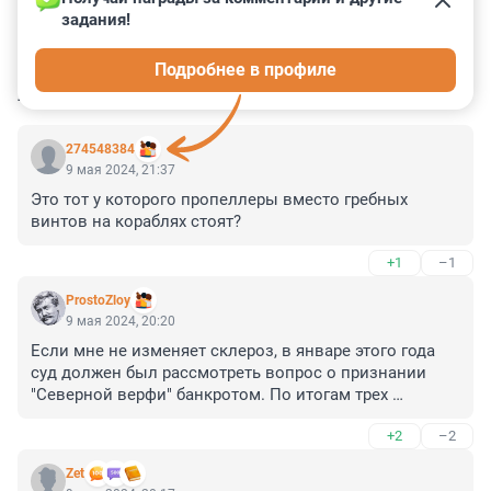
задания!
1
0
1
0
1
Подробнее в профиле
КОММЕНТАРИИ
6
274548384
9 мая 2024, 21:37
Это тот у которого пропеллеры вместо гребных 
винтов на кораблях стоят?
+1
–1
ProstoZloy
9 мая 2024, 20:20
Если мне не изменяет склероз, в январе этого года 
суд должен был рассмотреть вопрос о признании 
"Северной верфи" банкротом. По итогам трех 
кварталов 2023 года выручка «Северной верфи» 
+2
–2
составила 10,2 миллиарда рублей, убыток — 5,1 
миллиарда рублей, сумма поданных исков - 3,3 
Zet
миллиарда рублей.
