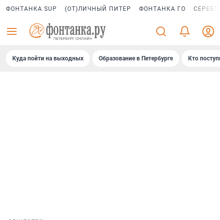
ФОНТАНКА SUP
(ОТ)ЛИЧНЫЙ ПИТЕР
ФОНТАНКА ГО
СЕРЕБР
Куда пойти на выходных
Образование в Петербурге
Кто поступ