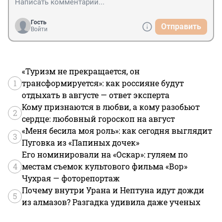
Гость
Отправить
Войти
«Туризм не прекращается, он
1
трансформируется»: как россияне будут
отдыхать в августе — ответ эксперта
Кому признаются в любви, а кому разобьют
2
сердце: любовный гороскоп на август
«Меня бесила моя роль»: как сегодня выглядит
3
Пуговка из «Папиных дочек»
Его номинировали на «Оскар»: гуляем по
4
местам съемок культового фильма «Вор»
Чухрая — фоторепортаж
Почему внутри Урана и Нептуна идут дожди
5
из алмазов? Разгадка удивила даже ученых