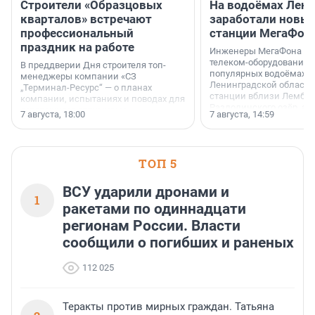
Строители «Образцовых
На водоёмах Лен
кварталов» встречают
заработали новы
профессиональный
станции МегаФон
праздник на работе
Инженеры МегаФона ус
телеком-оборудование 
В преддверии Дня строителя топ-
популярных водоёмах
менеджеры компании «СЗ
Ленинградской области
„Терминал-Ресурс“ — о планах
станции вблизи Лембол
компании, испытаниях и поводах для
Раздолинского озёр, а 
осторожного оптимизма.
7 августа, 18:00
7 августа, 14:59
недалеко от Большого Т
водопада.
ТОП 5
ВСУ ударили дронами и
1
ракетами по одиннадцати
регионам России. Власти
сообщили о погибших и раненых
112 025
Теракты против мирных граждан. Татьяна