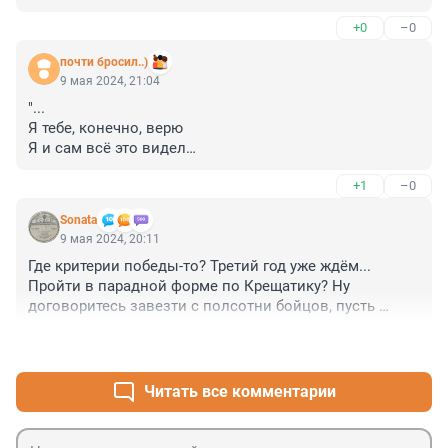
+0
–0
почти бросил..)
9 мая 2024, 21:04
"...

Я тебе, конечно, верю

Я и сам всё это видел

Из окошка в прошлый вечер

+1
–0
Это наш с тобой секрет

Наш с тобою секрет..."

Sonata
(с) Большое космическое путешествие..)
9 мая 2024, 20:11
Где критерии победы-то? Третий год уже ждём... 
Пройти в парадной форме по Крещатику? Ну 
договоритесь завезти с полсотни бойцов, пусть 
пройдут и идут прочь.
+5
–0
Читать все комментарии