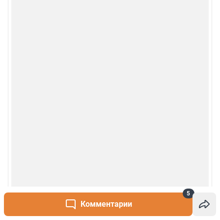
Наши награды
© 2000-2026 Фонтанка.Ру
Свидетельство Роскомнадзора ЭЛ № ФС 77-66333 от 14.07.2016
© ООО «Интернет Технологии»
5
Комментарии