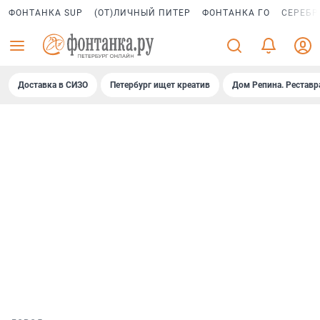
ФОНТАНКА SUP
(ОТ)ЛИЧНЫЙ ПИТЕР
ФОНТАНКА ГО
СЕРЕБР
Доставка в СИЗО
Петербург ищет креатив
Дом Репина. Реставр