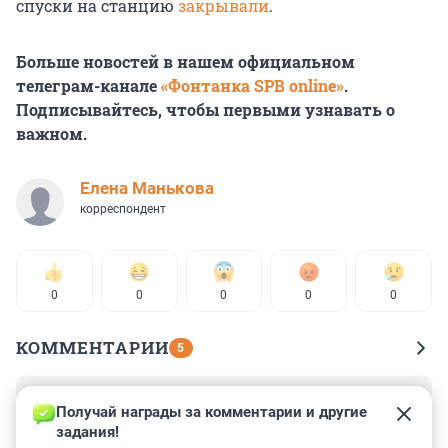
спуски на станцию
закрывали
.
Больше новостей в нашем официальном
телеграм-канале
«Фонтанка SPB online»
.
Подписывайтесь, чтобы первыми узнавать о
важном.
Елена Манькова
корреспондент
0
0
0
0
0
КОММЕНТАРИИ
5
Гость
6 апреля 2024, 00:21
Получай награды за комментарии и другие 
задания!
В потолок работники могут задумчиво глядеть, 