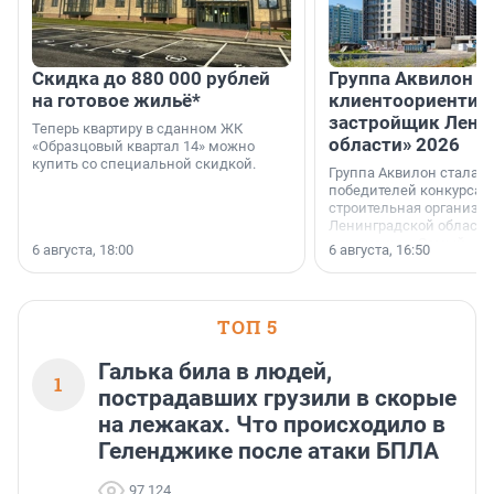
Скидка до 880 000 рублей
Группа Аквилон 
на готовое жильё*
клиентоориентир
застройщик Лени
Теперь квартиру в сданном ЖК
области» 2026
«Образцовый квартал 14» можно
купить со специальной скидкой.
Группа Аквилон стала 
победителей конкурса 
строительная организа
Ленинградской области 
номинации «Самый
6 августа, 18:00
6 августа, 16:50
клиентоориентированн
застройщик Ленинград
области».
ТОП 5
Галька била в людей,
1
пострадавших грузили в скорые
на лежаках. Что происходило в
Геленджике после атаки БПЛА
97 124