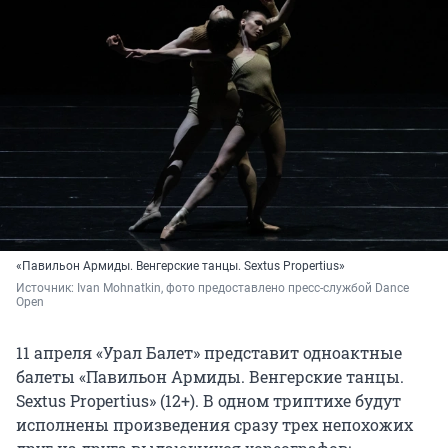
«Павильон Армиды. Венгерские танцы. Sextus Propertius»
Источник: 
Ivan Mohnatkin, фото предоставлено пресс-службой Dance 
Open
11 апреля «Урал Балет» представит одноактные
балеты «Павильон Армиды. Венгерские танцы.
Sextus Propertius» (12+). В одном триптихе будут
исполнены произведения сразу трех непохожих