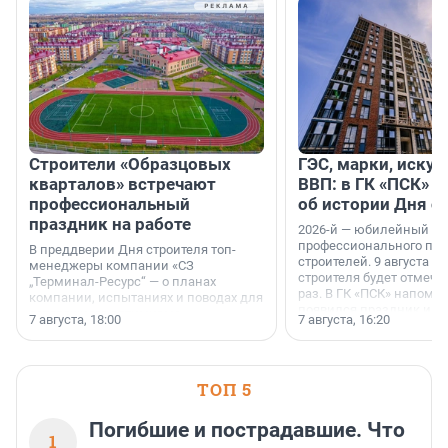
Строители «Образцовых
ГЭС, марки, искус
кварталов» встречают
ВВП: в ГК «ПСК» р
профессиональный
об истории Дня с
праздник на работе
2026-й — юбилейный го
профессионального пр
В преддверии Дня строителя топ-
строителей. 9 августа 2
менеджеры компании «СЗ
строителя будет отмечат
„Терминал-Ресурс“ — о планах
раз. В ГК «ПСК» напомни
компании, испытаниях и поводах для
появился праздник и к
осторожного оптимизма.
7 августа, 18:00
7 августа, 16:20
поменялась роль строит
ТОП 5
Погибшие и пострадавшие. Что
1