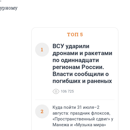
-
турному
ТОП 5
ВСУ ударили
1
дронами и ракетами
по одиннадцати
регионам России.
Власти сообщили о
погибших и раненых
106 725
Куда пойти 31 июля–2
2
августа: праздник флоксов,
«Пространственный сдвиг» у
Манежа и «Музыка мира»