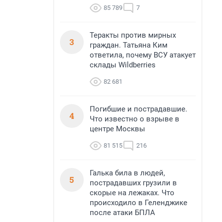
85 789
7
Теракты против мирных
3
граждан. Татьяна Ким
ответила, почему ВСУ атакует
склады Wildberries
82 681
Погибшие и пострадавшие.
4
Что известно о взрыве в
центре Москвы
81 515
216
Галька била в людей,
5
пострадавших грузили в
скорые на лежаках. Что
происходило в Геленджике
после атаки БПЛА