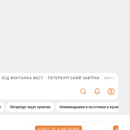
ЗСД ФОНТАНКА ФЕСТ
ПЕТЕРБУРГСКИЙ ЗАВТРАК
АФИША PLUS
и
Петербург ищет креатив
Олимпиадники и льготники в вузах СПб
НОВОСТИ КОМПАНИЙ
НОВОС