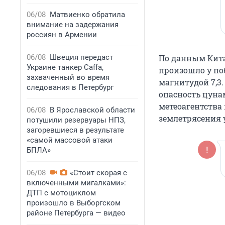
06/08
Матвиенко обратила
внимание на задержания
россиян в Армении
06/08
Швеция передаст
По данным Кита
Украине танкер Caffa,
произошло у поб
захваченный во время
магнитудой 7,3.
следования в Петербург
опасность цуна
метеоагентства
06/08
В Ярославской области
землетрясения у
потушили резервуары НПЗ,
загоревшиеся в результате
«самой массовой атаки
БПЛА»
06/08
«Стоит скорая с
включенными мигалками»:
ДТП с мотоциклом
произошло в Выборгском
районе Петербурга — видео