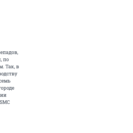
епадов,
, по
. Так, в
водству
семь
городе
ции
TSMC