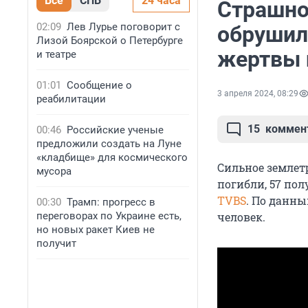
Все
СПБ
24 часа
Страшно
02:09
Лев Лурье поговорит с
обрушилс
Лизой Боярской о Петербурге
жертвы 
и театре
01:01
Сообщение о
3 апреля 2024, 08:29
реабилитации
15
коммен
00:46
Российские ученые
предложили создать на Луне
«кладбище» для космического
Сильное землет
мусора
погибли, 57 пол
TVBS
. По данн
00:30
Трамп: прогресс в
переговорах по Украине есть,
человек.
но новых ракет Киев не
получит