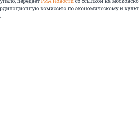
упало, передаёт
РИА Новости
со ссылкой на московско
ординационную комиссию по экономическому и куль
.