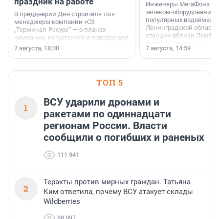
праздник на работе
Инженеры МегаФона ус
телеком-оборудование 
В преддверии Дня строителя топ-
популярных водоёмах
менеджеры компании «СЗ
Ленинградской области
„Терминал-Ресурс“ — о планах
станции вблизи Лембол
компании, испытаниях и поводах для
Раздолинского озёр, а 
осторожного оптимизма.
7 августа, 18:00
7 августа, 14:59
недалеко от Большого Т
водопада.
ТОП 5
ВСУ ударили дронами и
1
ракетами по одиннадцати
регионам России. Власти
сообщили о погибших и раненых
111 941
Теракты против мирных граждан. Татьяна
2
Ким ответила, почему ВСУ атакует склады
Wildberries
88 997