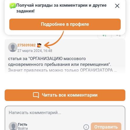
Получай награды за комментарии и другие 
Гость
27 марта 2024, 17:17
задания!
В России дали понятию лицемерие новое звучание - 
Подробнее в профиле
мегалицемерие.
+1
–1
275039382
27 марта 2024, 16:48
статья за "ОРГАНИЗАЦИЮ массового 
одновременного пребывания или перемещения".

Значит привлекать можно только ОРГАНИЗАТОРА 
(если такой был), а не граждан , находившихся там 
+2
–1
одновременно.
Читать все комментарии
Гость
Отправить
Войти