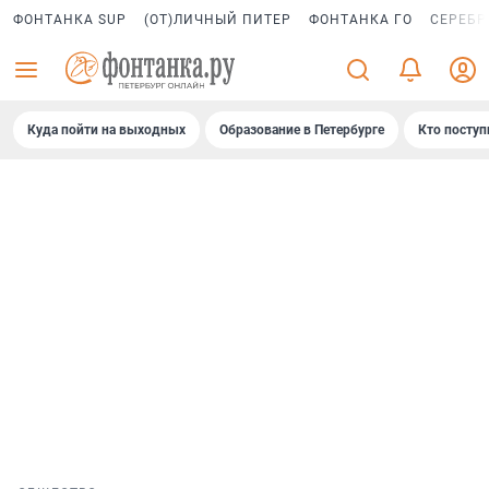
ФОНТАНКА SUP
(ОТ)ЛИЧНЫЙ ПИТЕР
ФОНТАНКА ГО
СЕРЕБР
Куда пойти на выходных
Образование в Петербурге
Кто поступ