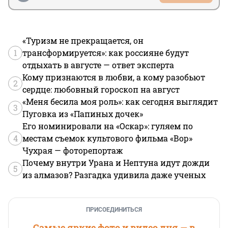
«Туризм не прекращается, он
1
трансформируется»: как россияне будут
отдыхать в августе — ответ эксперта
Кому признаются в любви, а кому разобьют
2
сердце: любовный гороскоп на август
«Меня бесила моя роль»: как сегодня выглядит
3
Пуговка из «Папиных дочек»
Его номинировали на «Оскар»: гуляем по
4
местам съемок культового фильма «Вор»
Чухрая — фоторепортаж
Почему внутри Урана и Нептуна идут дожди
5
из алмазов? Разгадка удивила даже ученых
ПРИСОЕДИНИТЬСЯ
Самые яркие фото и видео дня — в