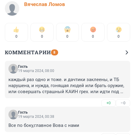
Вячеслав Ломов
0
0
0
0
0
КОММЕНТАРИИ
8
Гость
19 марта 2024, 08:00
каждый раз одно и тоже. и дачтики заклеены, и ТБ 
нарушена, и нужда, гонящая людей или брать оружие, 
или совершать страшный КАИН грех. или идти под 
землю. 

+0
–0
или перезжать в МСк или Спб. 

одним словом - стабильность
Гость
19 марта 2024, 00:38
Все по боку,главное Вова с нами