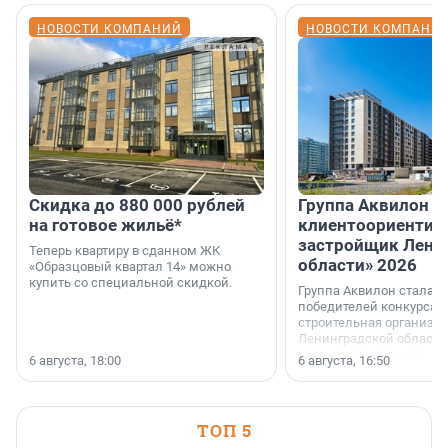
НОВОСТИ КОМПАНИЙ
НОВОСТИ КОМПАНИ
Скидка до 880 000 рублей
Группа Аквилон 
на готовое жильё*
клиентоориентир
застройщик Лени
Теперь квартиру в сданном ЖК
области» 2026
«Образцовый квартал 14» можно
купить со специальной скидкой.
Группа Аквилон стала 
победителей конкурса 
строительная организа
Ленинградской области 
номинации «Самый
6 августа, 18:00
6 августа, 16:50
клиентоориентированн
застройщик Ленинград
области».
ТОП 5