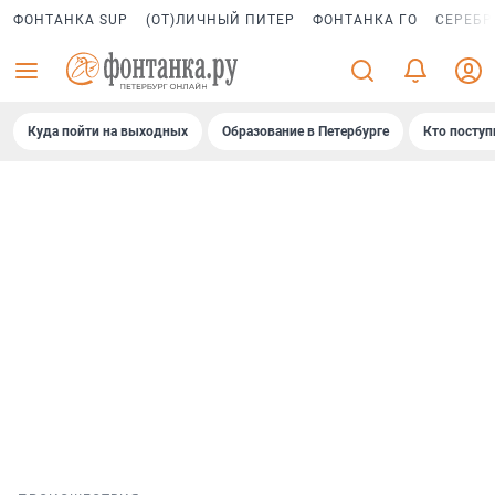
ФОНТАНКА SUP
(ОТ)ЛИЧНЫЙ ПИТЕР
ФОНТАНКА ГО
СЕРЕБР
Куда пойти на выходных
Образование в Петербурге
Кто поступ