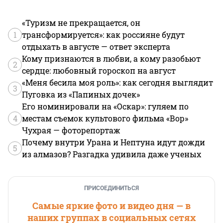
«Туризм не прекращается, он
1
трансформируется»: как россияне будут
отдыхать в августе — ответ эксперта
Кому признаются в любви, а кому разобьют
2
сердце: любовный гороскоп на август
«Меня бесила моя роль»: как сегодня выглядит
3
Пуговка из «Папиных дочек»
Его номинировали на «Оскар»: гуляем по
4
местам съемок культового фильма «Вор»
Чухрая — фоторепортаж
Почему внутри Урана и Нептуна идут дожди
5
из алмазов? Разгадка удивила даже ученых
ПРИСОЕДИНИТЬСЯ
Самые яркие фото и видео дня — в
наших группах в социальных сетях