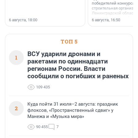
победителей конкурса 
строительная организа
Ленинградской области 
номинации «Самый
6 августа, 18:00
6 августа, 16:50
клиентоориентированн
застройщик Ленинград
области».
ТОП 5
ВСУ ударили дронами и
1
ракетами по одиннадцати
регионам России. Власти
сообщили о погибших и раненых
109 435
Куда пойти 31 июля–2 августа: праздник
2
флоксов, «Пространственный сдвиг» у
Манежа и «Музыка мира»
90 455
7