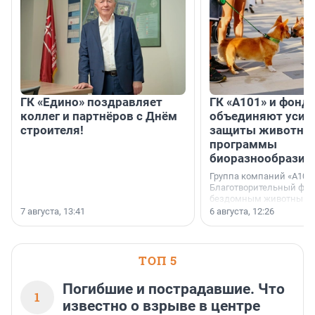
ГК «Едино» поздравляет
ГК «А101» и фонд
коллег и партнёров с Днём
объединяют усил
строителя!
защиты животных
программы
биоразнообразия
Группа компаний «А101»
Благотворительный фо
бездомным животным 
заключили соглашение
7 августа, 13:41
6 августа, 12:26
стратегическом сотрудн
ТОП 5
Погибшие и пострадавшие. Что
1
известно о взрыве в центре