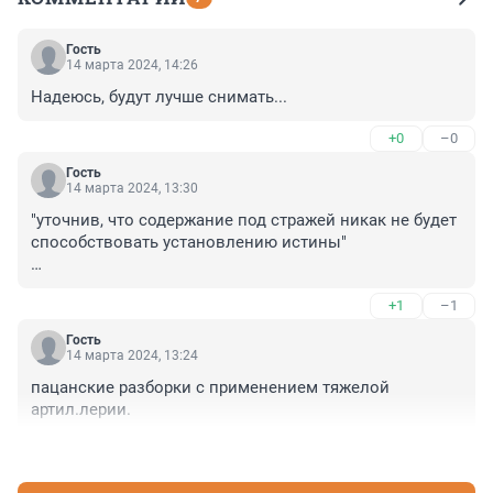
Гость
14 марта 2024, 14:26
Надеюсь, будут лучше снимать...
+0
–0
Гость
14 марта 2024, 13:30
"уточнив, что содержание под стражей никак не будет 
способствовать установлению истины"

Это поспособствует тому, что он вспомнит все 
+1
–1
мелкие подробности этого дела.

Как красть - это мы не задумываясь.

Гость
Как отвечать - так будет прятаться.

14 марта 2024, 13:24
пацанские разборки с применением тяжелой 
Клоун сыкливый.
артил.лерии.
+1
–1