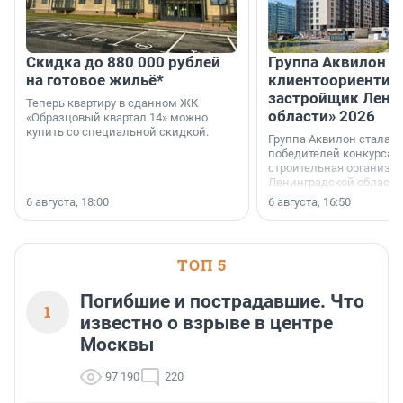
Скидка до 880 000 рублей
Группа Аквилон 
на готовое жильё*
клиентоориентир
застройщик Лени
Теперь квартиру в сданном ЖК
области» 2026
«Образцовый квартал 14» можно
купить со специальной скидкой.
Группа Аквилон стала 
победителей конкурса 
строительная организа
Ленинградской области 
номинации «Самый
6 августа, 18:00
6 августа, 16:50
клиентоориентированн
застройщик Ленинград
области».
ТОП 5
Погибшие и пострадавшие. Что
1
известно о взрыве в центре
Москвы
97 190
220