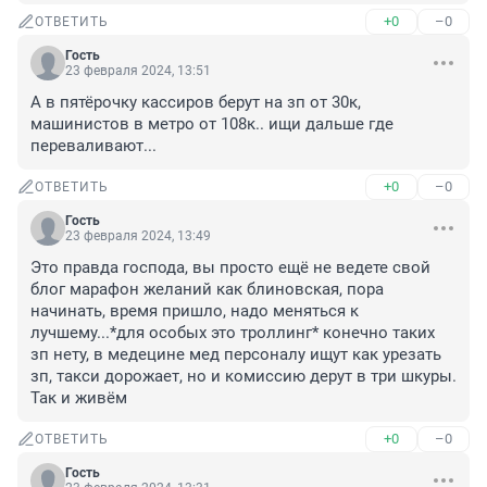
+0
–0
ОТВЕТИТЬ
Гость
23 февраля 2024, 13:51
А в пятёрочку кассиров берут на зп от 30к, 
машинистов в метро от 108к.. ищи дальше где 
переваливают...
+0
–0
ОТВЕТИТЬ
Гость
23 февраля 2024, 13:49
Это правда господа, вы просто ещё не ведете свой 
блог марафон желаний как блиновская, пора 
начинать, время пришло, надо меняться к 
лучшему...*для особых это троллинг* конечно таких 
зп нету, в медецине мед персоналу ищут как урезать 
зп, такси дорожает, но и комиссию дерут в три шкуры. 
Так и живём
+0
–0
ОТВЕТИТЬ
Гость