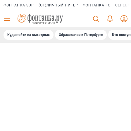
ФОНТАНКА SUP
(ОТ)ЛИЧНЫЙ ПИТЕР
ФОНТАНКА ГО
СЕРЕБР
Куда пойти на выходных
Образование в Петербурге
Кто поступ