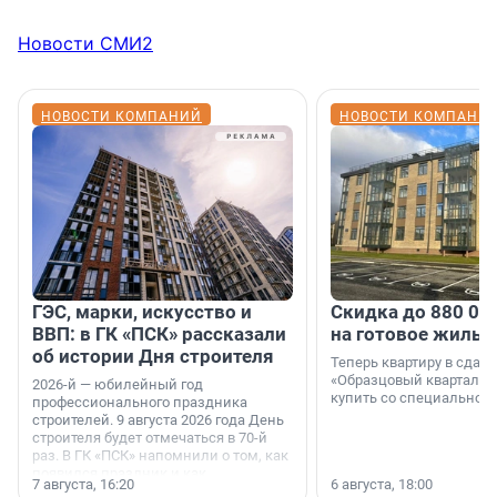
Новости СМИ2
НОВОСТИ КОМПАНИЙ
НОВОСТИ КОМПАНИ
ГЭС, марки, искусство и
Скидка до 880 00
ВВП: в ГК «ПСК» рассказали
на готовое жильё
об истории Дня строителя
Теперь квартиру в сда
«Образцовый квартал 1
2026-й — юбилейный год
купить со специальной 
профессионального праздника
строителей. 9 августа 2026 года День
строителя будет отмечаться в 70-й
раз. В ГК «ПСК» напомнили о том, как
появился праздник и как
7 августа, 16:20
6 августа, 18:00
поменялась роль строительства.