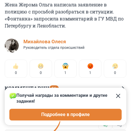
Жена Жерома Ольга написала заявление в
полицию с просьбой разобраться в ситуации.
«Фонтанка» запросила комментарий в ГУ МВД по
Петербургу и Ленобласти.
Михайлова Олеся
Руководитель отдела происшествий
0
0
1
1
0
КОММЕНТАРИИ
56
Получай награды за комментарии и другие 
задания!
Гость
2 февраля 2024, 14:33
Подробнее в профиле
Кто изымал и хранил, пусть и возмещает ущерб.
+0
–0