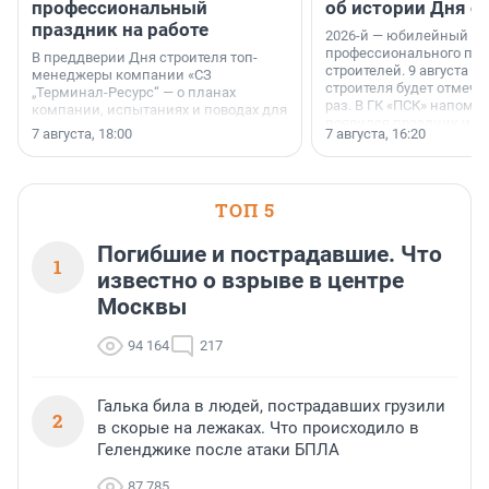
профессиональный
об истории Дня с
праздник на работе
2026-й — юбилейный го
профессионального пр
В преддверии Дня строителя топ-
строителей. 9 августа 2
менеджеры компании «СЗ
строителя будет отмечат
„Терминал-Ресурс“ — о планах
раз. В ГК «ПСК» напомни
компании, испытаниях и поводах для
появился праздник и к
осторожного оптимизма.
7 августа, 18:00
7 августа, 16:20
поменялась роль строит
ТОП 5
Погибшие и пострадавшие. Что
1
известно о взрыве в центре
Москвы
94 164
217
Галька била в людей, пострадавших грузили
2
в скорые на лежаках. Что происходило в
Геленджике после атаки БПЛА
87 785