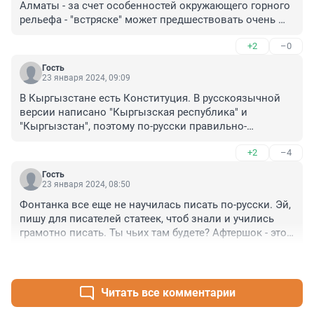
Алматы - за счет особенностей окружающего горного 
рельефа - "встряске" может предшествовать очень 
низкий "гул".
+2
–0
Гость
23 января 2024, 09:09
В Кыргызстане есть Конституция. В русскоязычной 
версии написано "Кыргызская республика" и 
"Кыргызстан", поэтому по-русски правильно-
"Кыргызстан", а не "Киргизия".
+2
–4
Гость
23 января 2024, 08:50
Фонтанка все еще не научилась писать по-русски. Эй, 
пишу для писателей статеек, чтоб знали и учились 
грамотно писать. Ты чьих там будете? Афтершок - это 
повторный толчок .
+2
–2
Читать все комментарии