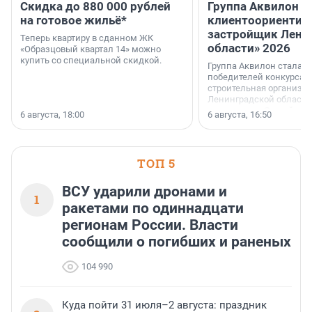
Скидка до 880 000 рублей
Группа Аквилон 
на готовое жильё*
клиентоориентир
застройщик Лени
Теперь квартиру в сданном ЖК
области» 2026
«Образцовый квартал 14» можно
купить со специальной скидкой.
Группа Аквилон стала 
победителей конкурса 
строительная организа
Ленинградской области 
номинации «Самый
6 августа, 18:00
6 августа, 16:50
клиентоориентированн
застройщик Ленинград
области».
ТОП 5
ВСУ ударили дронами и
1
ракетами по одиннадцати
регионам России. Власти
сообщили о погибших и раненых
104 990
Куда пойти 31 июля–2 августа: праздник