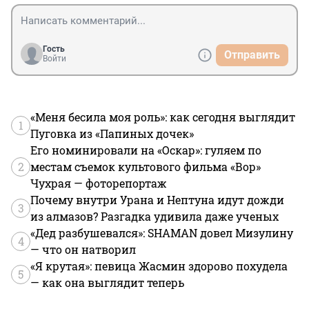
Гость
Отправить
Войти
«Меня бесила моя роль»: как сегодня выглядит
1
Пуговка из «Папиных дочек»
Его номинировали на «Оскар»: гуляем по
2
местам съемок культового фильма «Вор»
Чухрая — фоторепортаж
Почему внутри Урана и Нептуна идут дожди
3
из алмазов? Разгадка удивила даже ученых
«Дед разбушевался»: SHAMAN довел Мизулину
4
— что он натворил
«Я крутая»: певица Жасмин здорово похудела
5
— как она выглядит теперь