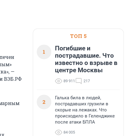
ТОП 5
Погибшие и
1
пострадавшие. Что
спечен
известно о взрыве в
ным»
центре Москвы
ка», —
и ВЭБ.РФ
89 911
217
Галька била в людей,
2
ммарным
пострадавших грузили в
скорые на лежаках. Что
происходило в Геленджике
после атаки БПЛА
84 005
ых