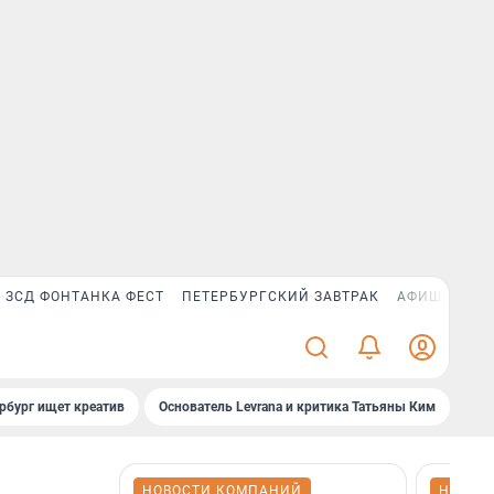
ЗСД ФОНТАНКА ФЕСТ
ПЕТЕРБУРГСКИЙ ЗАВТРАК
АФИША PLUS
рбург ищет креатив
Основатель Levrana и критика Татьяны Ким
Зач
НОВОСТИ КОМПАНИЙ
НОВОС