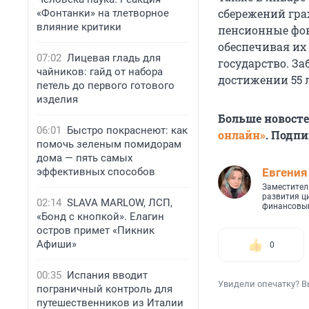
сбережений гра
«Фонтанки» на тлетворное
влияние критики
пенсионные фон
обеспечивая их
07:02
Лицевая гладь для
государство. За
чайников: гайд от набора
достижении 55 
петель до первого готового
изделия
Больше новост
06:01
Быстро покраснеют: как
онлайн»
. Подп
помочь зеленым помидорам
дома — пять самых
эффективных способов
Евгения
Заместител
развития ц
02:14
SLAVA MARLOW, ЛСП,
финансовый
«Бонд с кнопкой». Елагин
остров примет «Пикник
Афиши»
0
00:35
Испания вводит
Увидели опечатку? В
пограничный контроль для
путешественников из Италии