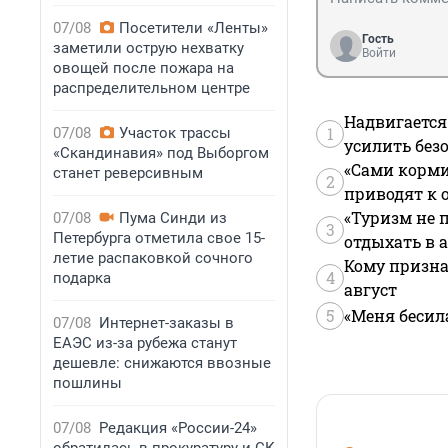
07/08
Посетители «Ленты»
Гость
заметили острую нехватку
Войти
овощей после пожара на
распределительном центре
Надвигается
1
07/08
Участок трассы
усилить без
«Скандинавия» под Выборгом
«Сами корми
станет реверсивным
2
приводят к 
«Туризм не 
07/08
Пума Синди из
3
Петербурга отметила свое 15-
отдыхать в а
летие распаковкой сочного
Кому призна
4
подарка
август
5
«Меня бесил
07/08
Интернет-заказы в
ЕАЭС из-за рубежа станут
дешевле: снижаются ввозные
пошлины
07/08
Редакция «России-24»