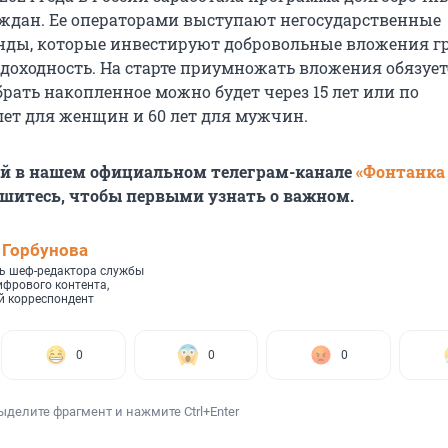
ждан. Ее операторами выступают негосударственные
ды, которые инвестируют добровольные вложения г
 доходность. На старте приумножать вложения обязует
брать накопленное можно будет через 15 лет или по
лет для женщин и 60 лет для мужчин.
ей в нашем официальном телеграм-канале
«Фонтанка
ишитесь, чтобы первыми узнать о важном.
 Горбунова
ь шеф-редактора службы
ифрового контента,
 корреспондент
0
0
0
ыделите фрагмент и нажмите Ctrl+Enter