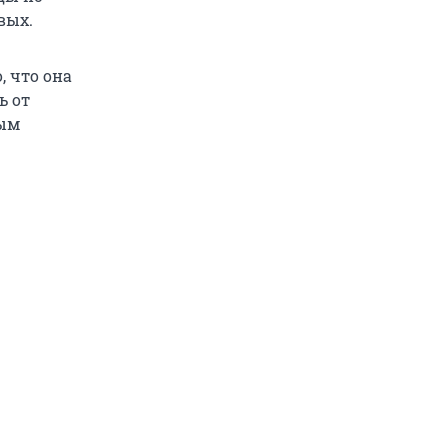
вых.
, что она
ь от
ным