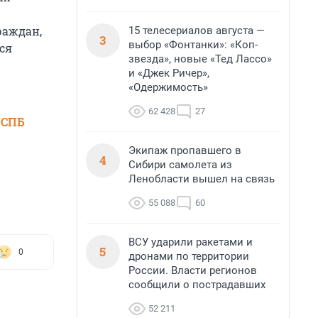
раждан,
15 телесериалов августа —
3
выбор «Фонтанки»: «Коп-
ся
звезда», новые «Тед Лассо»
и «Джек Ричер»,
«Одержимость»
62 428
27
 СПБ
Экипаж пропавшего в
4
Сибири самолета из
Ленобласти вышел на связь
55 088
60
ВСУ ударили ракетами и
5
0
дронами по территории
России. Власти регионов
сообщили о пострадавших
52 211