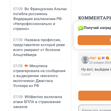
07/08
Во Французских Альпах
погибла россиянка.
КОММЕНТАР
Федерация альпинизма РФ:
«Непрофессионально и
Получай награ
странно»
Гость
21 января 2024
07/08
Названа профессия,
осталось поделит
представители которой реже
всего умирают от болезни
Альцгеймера
chip1
20 января 2024
07/08
Мизулина
Ну вот, выйдем 
отреагировала на сообщения
соки!
о выдворении «веселого
молочника» Джастаса
Уолкера из РФ
07/08
Wildberries включила
атаки БПЛА в страхование
заказов