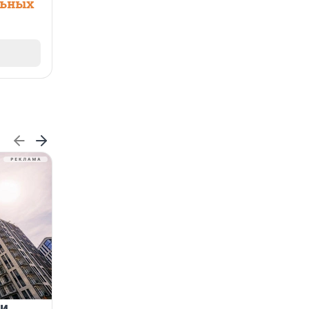
льных
 и
На водоёмах Ленобласти