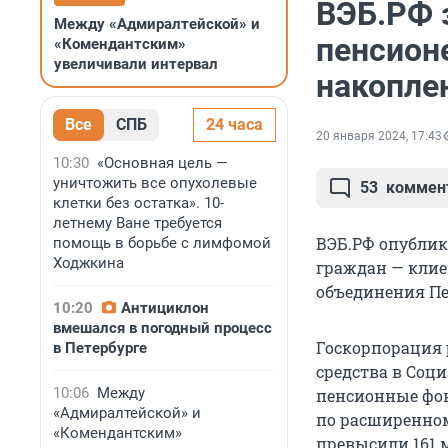
ВЭБ.РФ 
Между «Адмиралтейской» и
пенсионе
«Комендантским»
увеличивали интервал
накопле
Все
СПБ
24 часа
20 января 2024, 17:43
10:30
«Основная цель —
уничтожить все опухолевые
53
коммен
клетки без остатка». 10-
летнему Ване требуется
ВЭБ.РФ опубли
помощь в борьбе с лимфомой
Ходжкина
граждан — клие
объединения Пе
10:20
Антициклон
вмешался в погодный процесс
Госкорпорация 
в Петербурге
средства в Соци
10:06
Между
пенсионные фон
«Адмиралтейской» и
по расширенно
«Комендантским»
превысили 161 м