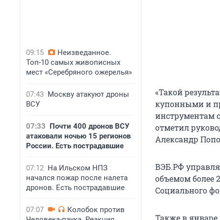
09:15
Неизведанное.
Топ-10 самых живописных
мест «Серебряного ожерелья»
«Такой результ
07:43
Москву атакуют дроны
купонными и п
ВСУ
инструментам с
07:33
Почти 400 дронов ВСУ
отметил руков
атаковали ночью 15 регионов
Александр Попов
России. Есть пострадавшие
ВЭБ.РФ управл
07:12
На Ильском НПЗ
начался пожар после налета
объемом более 2
дронов. Есть пострадавшие
Социального фо
07:07
Колобок против
Также в январе
Человека-паука. Реакция