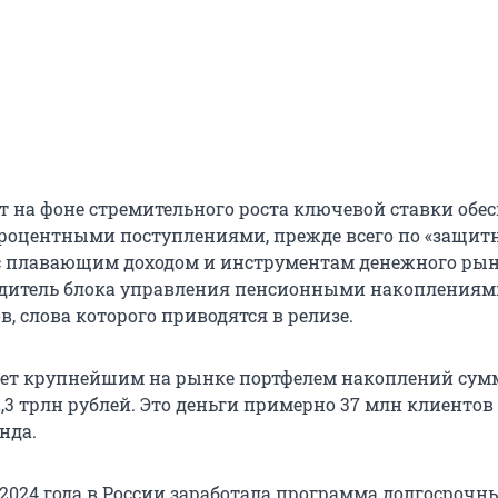
ат на фоне стремительного роста ключевой ставки обе
роцентными поступлениями, прежде всего по «защит
 плавающим доходом и инструментам денежного рын
одитель блока управления пенсионными накоплениям
, слова которого приводятся в релизе.
яет крупнейшим на рынке портфелем накоплений су
,3 трлн рублей. Это деньги примерно 37 млн клиентов
нда.
 2024 года в России заработала программа долгосрочн