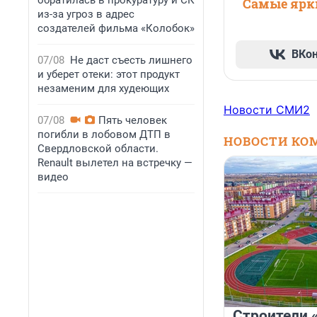
обратилась в прокуратуру и СК
Самые ярки
из-за угроз в адрес
создателей фильма «Колобок»
ВКо
07/08
Не даст съесть лишнего
и уберет отеки: этот продукт
незаменим для худеющих
Новости СМИ2
07/08
Пять человек
погибли в лобовом ДТП в
НОВОСТИ КО
Свердловской области.
Renault вылетел на встречку —
видео
Строители 