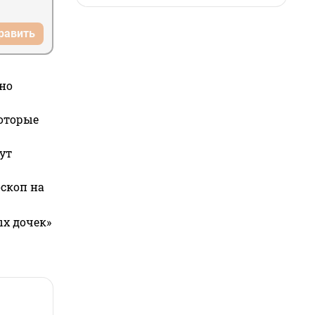
равить
но
которые
ут
оскоп на
ых дочек»