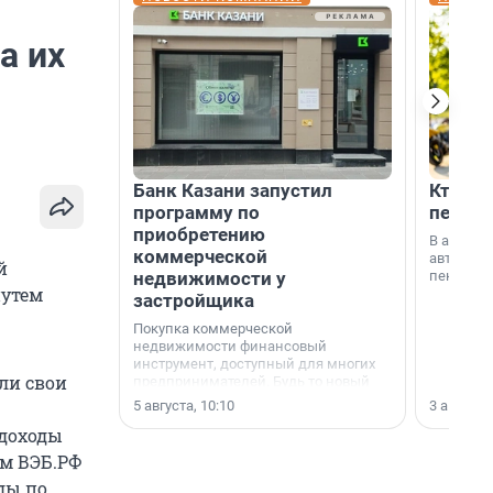
а их
Банк Казани запустил
Кто по
программу по
пенсии
приобретению
В август
коммерческой
автомати
й
недвижимости у
пенсии.
путем
застройщика
Покупка коммерческой
недвижимости финансовый
инструмент, доступный для многих
ли свои
предпринимателей. Будь то новый
офис, склад, торговое помещение
5 августа, 10:10
3 августа,
или готовый арендный бизнес —
 доходы
успех сделки зависит от правильного
выбора объекта и грамотного
м ВЭБ.РФ
финансирования.
ды по