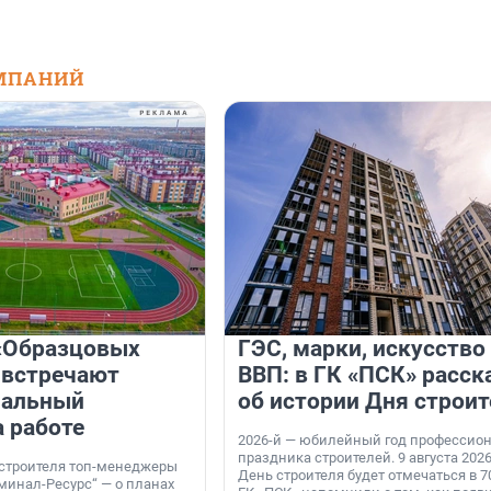
МПАНИЙ
«Образцовых
ГЭС, марки, искусство
 встречают
ВВП: в ГК «ПСК» расск
нальный
об истории Дня строит
а работе
2026-й — юбилейный год профессио
праздника строителей. 9 августа 2026
 строителя топ-менеджеры
День строителя будет отмечаться в 70
минал-Ресурс“ — о планах