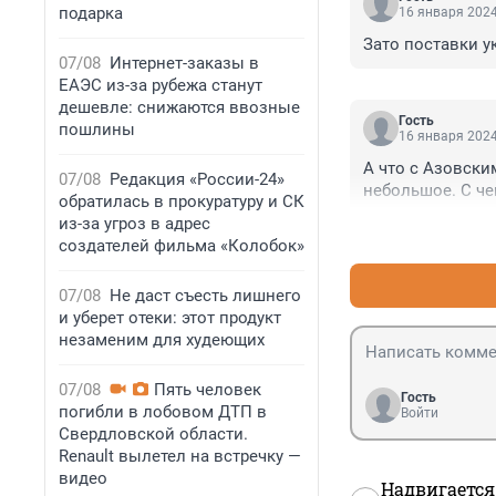
подарка
16 января 2024
Зато поставки у
07/08
Интернет-заказы в
ЕАЭС из-за рубежа станут
дешевле: снижаются ввозные
Гость
пошлины
16 января 2024
А что с Азовски
07/08
Редакция «России-24»
небольшое. С че
обратилась в прокуратуру и СК
из-за угроз в адрес
создателей фильма «Колобок»
07/08
Не даст съесть лишнего
и уберет отеки: этот продукт
незаменим для худеющих
07/08
Пять человек
Гость
погибли в лобовом ДТП в
Войти
Свердловской области.
Renault вылетел на встречку —
видео
Надвигается