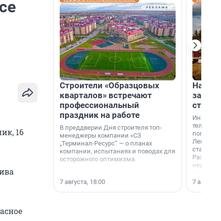
се
Строители «Образцовых
На вод
кварталов» встречают
зарабо
профессиональный
станци
праздник на работе
Инженер
телеком-
В преддверии Дня строителя топ-
ик, 16
популярн
менеджеры компании «СЗ
Ленингра
„Терминал-Ресурс“ — о планах
станции 
компании, испытаниях и поводах для
Раздолин
осторожного оптимизма.
недалеко
лива
водопада
7 августа, 18:00
7 августа,
расное