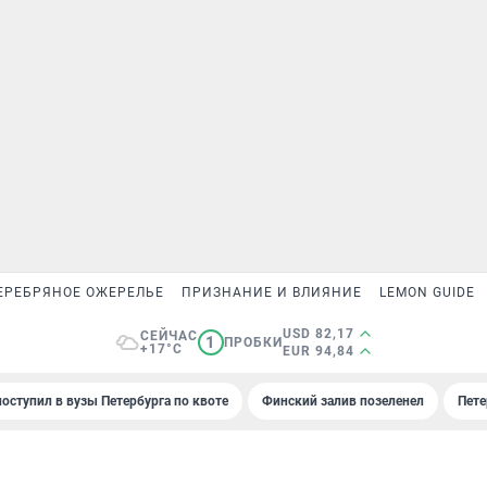
ЕРЕБРЯНОЕ ОЖЕРЕЛЬЕ
ПРИЗНАНИЕ И ВЛИЯНИЕ
LEMON GUIDE
USD 82,17
СЕЙЧАС
1
ПРОБКИ
+17°C
EUR 94,84
поступил в вузы Петербурга по квоте
Финский залив позеленел
Пете