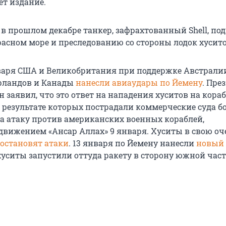
ет издание.
в прошлом декабре танкер, зафрахтованный Shell, по
расном море и преследованию со стороны лодок хусито
нваря США и Великобритания при поддержке Австралии
рландов и Канады
нанесли авиаудары по Йемену
. Пре
заявил, что это ответ на нападения хуситов на кораб
 результате которых пострадали коммерческие суда бо
 на атаку против американских военных кораблей,
вижением «Ансар Аллах» 9 января. Хуситы в свою оч
 остановят атаки
. 13 января по Йемену нанесли
новый 
 хуситы запустили оттуда ракету в сторону южной час