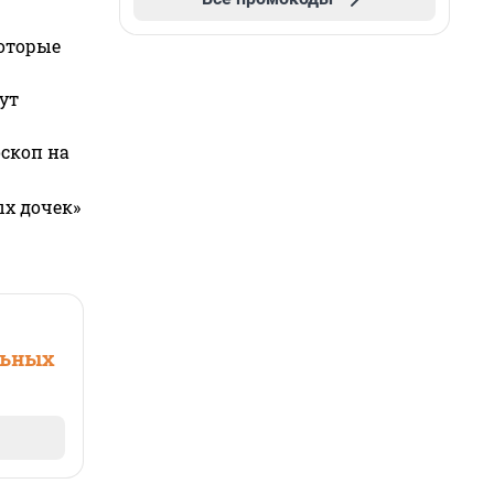
которые
ут
оскоп на
ых дочек»
льных