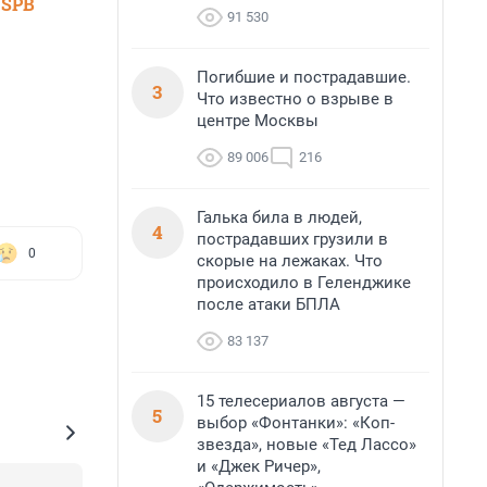
 SPB
91 530
Погибшие и пострадавшие.
3
Что известно о взрыве в
центре Москвы
89 006
216
Галька била в людей,
4
пострадавших грузили в
0
скорые на лежаках. Что
происходило в Геленджике
после атаки БПЛА
83 137
15 телесериалов августа —
5
выбор «Фонтанки»: «Коп-
звезда», новые «Тед Лассо»
и «Джек Ричер»,