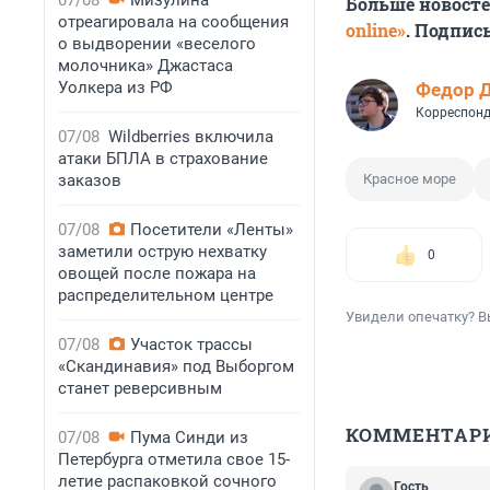
07/08
Мизулина
Больше новост
отреагировала на сообщения
online»
. Подпис
о выдворении «веселого
молочника» Джастаса
Уолкера из РФ
Федор 
Корреспонд
07/08
Wildberries включила
атаки БПЛА в страхование
заказов
Красное море
07/08
Посетители «Ленты»
заметили острую нехватку
0
овощей после пожара на
распределительном центре
Увидели опечатку? В
07/08
Участок трассы
«Скандинавия» под Выборгом
станет реверсивным
КОММЕНТАР
07/08
Пума Синди из
Петербурга отметила свое 15-
летие распаковкой сочного
Гость