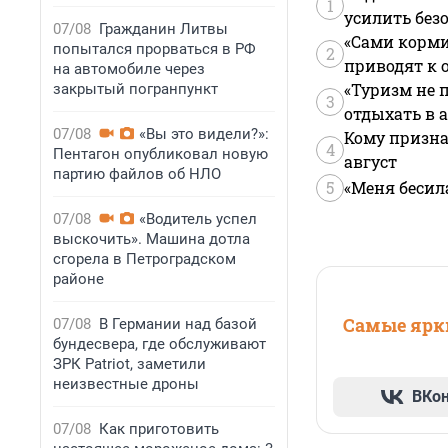
1
усилить без
07/08
Гражданин Литвы
«Сами корми
попытался прорваться в РФ
2
приводят к 
на автомобиле через
«Туризм не 
закрытый погранпункт
3
отдыхать в а
07/08
«Вы это видели?»:
Кому призна
4
Пентагон опубликовал новую
август
партию файлов об НЛО
5
«Меня бесил
07/08
«Водитель успел
выскочить». Машина дотла
сгорела в Петроградском
районе
Самые ярки
07/08
В Германии над базой
бундесвера, где обслуживают
ЗРК Patriot, заметили
неизвестные дроны
ВКо
07/08
Как приготовить