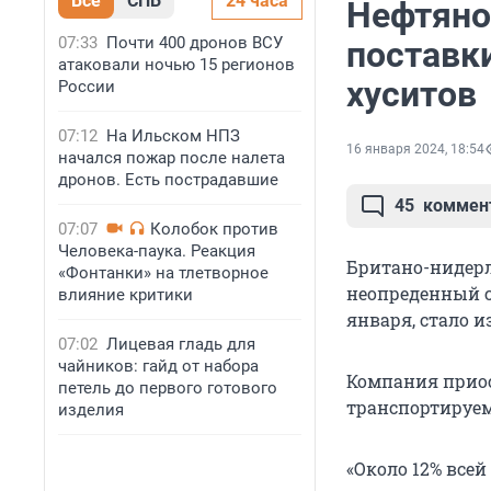
Все
СПБ
24 часа
Нефтяной
07:33
Почти 400 дронов ВСУ
поставки
атаковали ночью 15 регионов
хуситов
России
07:12
На Ильском НПЗ
16 января 2024, 18:54
начался пожар после налета
дронов. Есть пострадавшие
45
коммен
07:07
Колобок против
Человека-паука. Реакция
Британо-нидерл
«Фонтанки» на тлетворное
неопреденный ср
влияние критики
января, стало 
07:02
Лицевая гладь для
чайников: гайд от набора
Компания приос
петель до первого готового
транспортируем
изделия
«Около 12% все