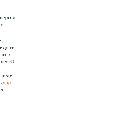
двергся
в.
,
зидент
ли в
лее 50
ередь
удар
ти