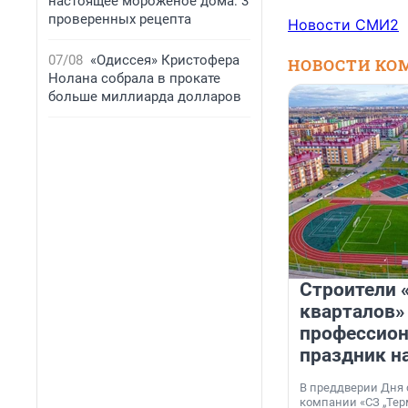
настоящее мороженое дома: 3
проверенных рецепта
Новости СМИ2
07/08
«Одиссея» Кристофера
НОВОСТИ КО
Нолана собрала в прокате
больше миллиарда долларов
Строители 
кварталов»
профессио
праздник н
В преддверии Дня
компании «СЗ „Тер