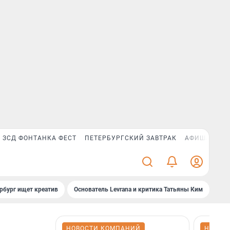
ЗСД ФОНТАНКА ФЕСТ
ПЕТЕРБУРГСКИЙ ЗАВТРАК
АФИША PLUS
рбург ищет креатив
Основатель Levrana и критика Татьяны Ким
Зач
НОВОСТИ КОМПАНИЙ
НОВОС