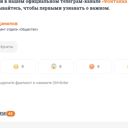
ей в нашем официальном телеграм-канале
«Фонтанка
ывайтесь, чтобы первыми узнавать о важном.
Данилов
ент отдела «Общество»
Хуситы
0
0
0
ыделите фрагмент и нажмите Ctrl+Enter
ИИ
45