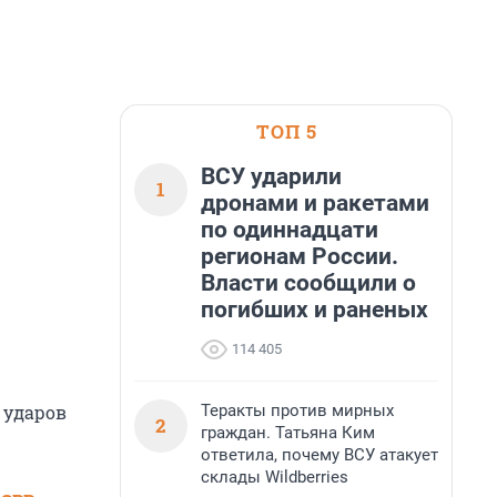
ТОП 5
ВСУ ударили
1
дронами и ракетами
по одиннадцати
регионам России.
Власти сообщили о
погибших и раненых
114 405
Теракты против мирных
 ударов
2
граждан. Татьяна Ким
ответила, почему ВСУ атакует
склады Wildberries