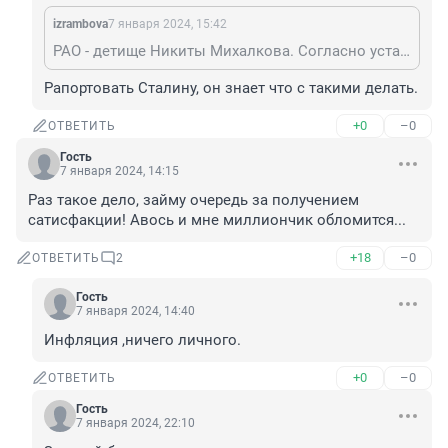
izrambova
7 января 2024, 15:42
РАО - детище Никиты Михалкова. Согласно уставу этой шайки, они, по умолчанию, защищают права всех, кто не отказался от их услуг. Отказаться от их услуг можно, но только с их согласия. Лет 15 назад была история, когда они пытались содрать деньги с Led Zeppelin, за то, что они выступали на концерте в Ростове-на-Дону, а договор с РАО не заключили. Что любопытно, они "защищают права" не только музыкантов, но и поэтов, писателей. В т.ч. Лермонтова, Пушкина, Есенина и т.д. Да, кстати, о выплатах РАО тем, чьи права они "защищают", история умалчивает)))
Рапортовать Сталину, он знает что с такими делать.
+0
–0
ОТВЕТИТЬ
Гость
7 января 2024, 14:15
Раз такое дело, займу очередь за получением 
сатисфакции! Авось и мне миллиончик обломится...
+18
–0
ОТВЕТИТЬ
2
Гость
7 января 2024, 14:40
Инфляция ,ничего личного.
+0
–0
ОТВЕТИТЬ
Гость
7 января 2024, 22:10