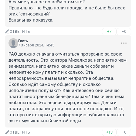
А самое унылое во всём этом что?

Правильно - не будь политповода, и не было бы всех 
этих "сатисфакций".

Банальная показуха.
+7
–0
ОТВЕТИТЬ
Гость
7 января 2024, 14:45
РАО должно сначала отчитаться прозрачно за свою 
деятельность. Это контора Михалкова непонятно чем 
занимается, непонятно какие деньги собирает и 
непонятно кому платит и сколько. Эта 
непрозрачность вызывает неприятие общества. 
Сколько идёт самому обществу и сколько 
исполнители получают? Как интересно они сейчас 
платят иностранным бенефициарам? Там очень тема 
любопытная. Это чёрная дыра, кормушка. Деньги 
платят, но заграницу они понятно не попадают. И то, 
что про них открытую информацию публиковали-это 
рэкет музыкальный чистой воды.
+13
–0
ОТВЕТИТЬ