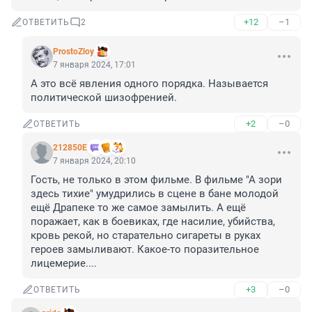
+12
–1
ОТВЕТИТЬ
2
ProstoZloy
7 января 2024, 17:01
А это всё явления одного порядка. Называется 
политической шизофренией.
+2
–0
ОТВЕТИТЬ
212850Е
7 января 2024, 20:10
Гость, не только в этом фильме. В фильме "А зори 
здесь тихие" умудрились в сцене в бане молодой 
ещё Драпеке то же самое замылить. А ещё 
поражает, как в боевиках, где насилие, убийства, 
кровь рекой, но старательно сигареты в руках 
героев замыливают. Какое-то поразительное 
лицемерие....
+3
–0
ОТВЕТИТЬ