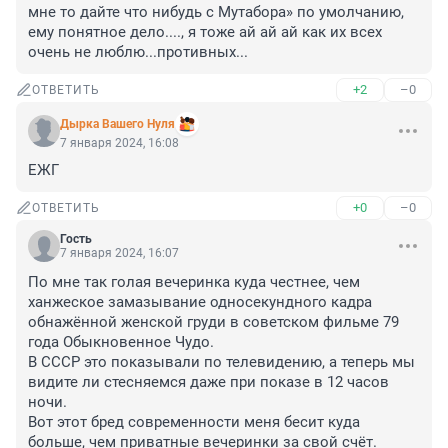
мне то дайте что нибудь с Мутабора» по умолчанию, 
ему понятное дело...., я тоже ай ай ай как их всех 
очень не люблю...противных...
+2
–0
ОТВЕТИТЬ
Дырка Вашего Нуля
7 января 2024, 16:08
ЕЖГ
+0
–0
ОТВЕТИТЬ
Гость
7 января 2024, 16:07
По мне так голая вечеринка куда честнее, чем 
ханжеское замазывание односекундного кадра 
обнажённой женской груди в советском фильме 79 
года Обыкновенное Чудо. 

В СССР это показывали по телевидению, а теперь мы 
видите ли стесняемся даже при показе в 12 часов 
ночи.

Вот этот бред современности меня бесит куда 
больше, чем приватные вечеринки за свой счёт.