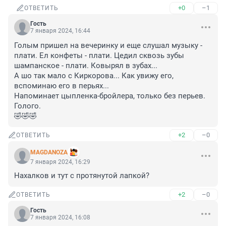
+0
–1
ОТВЕТИТЬ
Гость
7 января 2024, 16:44
Голым пришел на вечеринку и еще слушал музыку - 
плати. Ел конфеты - плати. Цедил сквозь зубы 
шампанское - плати. Ковырял в зубах...

А шо так мало с Киркорова... Как увижу его, 
вспоминаю его в перьях...

Напоминает цыпленка-бройлера, только без перьев. 
Голого.

🤣🤣🤣
+2
–0
ОТВЕТИТЬ
MAGDANOZA
7 января 2024, 16:29
Нахалков и тут с протянутой лапкой?
+2
–0
ОТВЕТИТЬ
Гость
7 января 2024, 16:08