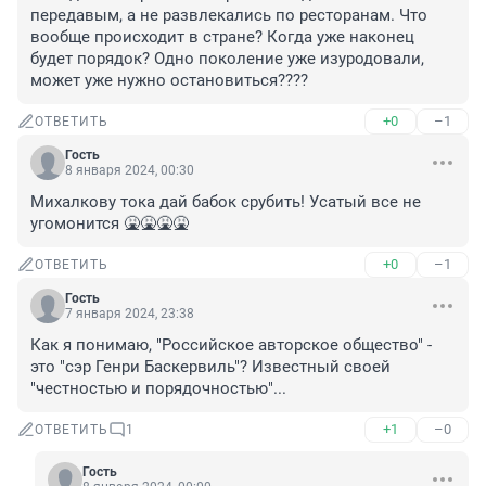
передавым, а не развлекались по ресторанам. Что 
вообще происходит в стране? Когда уже наконец 
будет порядок? Одно поколение уже изуродовали, 
может уже нужно остановиться????
+0
–1
ОТВЕТИТЬ
Гость
8 января 2024, 00:30
Михалкову тока дай бабок срубить! Усатый все не 
угомонится 🤮🤮🤮🤮
+0
–1
ОТВЕТИТЬ
Гость
7 января 2024, 23:38
Как я понимаю, "Российское авторское общество" - 
это "сэр Генри Баскервиль"? Известный своей 
"честностью и порядочностью"...
+1
–0
ОТВЕТИТЬ
1
Гость