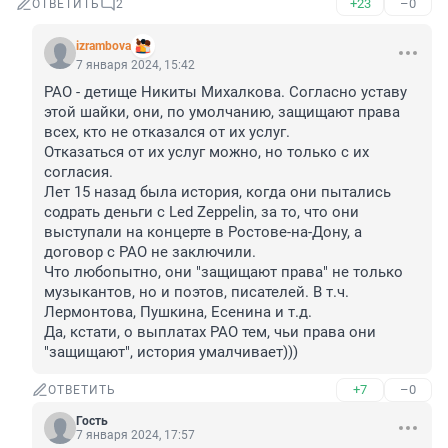
+23
–0
ОТВЕТИТЬ
2
izrambova
7 января 2024, 15:42
РАО - детище Никиты Михалкова. Согласно уставу 
этой шайки, они, по умолчанию, защищают права 
всех, кто не отказался от их услуг.

Отказаться от их услуг можно, но только с их 
согласия.

Лет 15 назад была история, когда они пытались 
содрать деньги с Led Zeppelin, за то, что они 
выступали на концерте в Ростове-на-Дону, а 
договор с РАО не заключили.

Что любопытно, они "защищают права" не только 
музыкантов, но и поэтов, писателей. В т.ч. 
Лермонтова, Пушкина, Есенина и т.д.

Да, кстати, о выплатах РАО тем, чьи права они 
"защищают", история умалчивает)))
+7
–0
ОТВЕТИТЬ
Гость
7 января 2024, 17:57