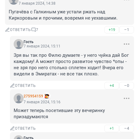
7 января 2024, 14:38
Пугачёва с Галкиным уже устали ржать над 
Киркоровым и прочими, вовремя не уехавшими.
+19
–1
ОТВЕТИТЬ
7
Гость
7 января 2024, 15:11
Зря вы так про Филю думаете - у него чуйка дай Бог 
каждому! А может просто развитое чувство *опы - 
не зря про него столько сплетен ходит! Вчера его 
видели в Эмиратах - не все так плохо.
+4
–0
ОТВЕТИТЬ
275954159
7 января 2024, 15:16
Может теперь посетившие эту вечеринку 
призадумаются
+1
–4
ОТВЕТИТЬ
Гость