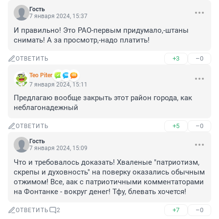
Гость
7 января 2024, 15:37
И правильно! Это РАО-первым придумало,-штаны 
снимать! А за просмотр,-надо платить!
+3
–0
ОТВЕТИТЬ
Teo Piter
7 января 2024, 15:11
Предлагаю вообще закрыть этот район города, как 
неблагонадежный
+5
–0
ОТВЕТИТЬ
Гость
7 января 2024, 15:09
Что и требовалось доказать! Хваленые "патриотизм, 
скрепы и духовность" на поверку оказались обычным 
отжимом! Все, аак с патриотичными комментаторами 
на Фонтанке - вокруг денег! Тфу, блевать хочется!
+7
–0
ОТВЕТИТЬ
2