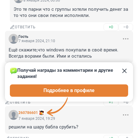
8 января 2024, 00:00
Это те парни что с группы хотели получить денег за 
то что они свои песни исполняли.
+0
–0
ОТВЕТИТЬ
Гость
7 января 2024, 21:10
Ещё скажите,что windows покупали в своё время. 
Всегда ворами были. Ими и остались
+0
–0
ОТВЕТИТЬ
Получай награды за комментарии и другие 
задания!
Гость
7 января 2024, 19:33
Подробнее в профиле
Хроники психбольницы.
+1
–0
ОТВЕТИТЬ
260786601
7 января 2024, 19:29
решили на шару бабла срубить?