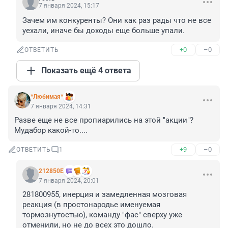
7 января 2024, 15:17
Зачем им конкуренты? Они как раз рады что не все 
уехали, иначе бы доходы еще больше упали.
+0
–0
ОТВЕТИТЬ
Показать ещё 4 ответа
*Любимая*
7 января 2024, 14:31
Разве еще не все пропиарились на этой "акции"? 
Мудабор какой-то....
+9
–0
ОТВЕТИТЬ
1
212850Е
7 января 2024, 20:01
281800955, инерция и замедленная мозговая 
реакция (в простонародье именуемая 
тормознутостью), команду "фас" сверху уже 
отменили, но не до всех это дошло.