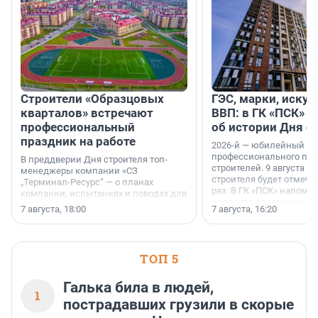
Строители «Образцовых
ГЭС, марки, искус
кварталов» встречают
ВВП: в ГК «ПСК» р
профессиональный
об истории Дня с
праздник на работе
2026-й — юбилейный го
профессионального пр
В преддверии Дня строителя топ-
строителей. 9 августа 2
менеджеры компании «СЗ
строителя будет отмечат
„Терминал-Ресурс“ — о планах
раз. В ГК «ПСК» напомни
компании, испытаниях и поводах для
появился праздник и к
осторожного оптимизма.
7 августа, 18:00
7 августа, 16:20
поменялась роль строит
ТОП 5
Галька била в людей,
1
пострадавших грузили в скорые