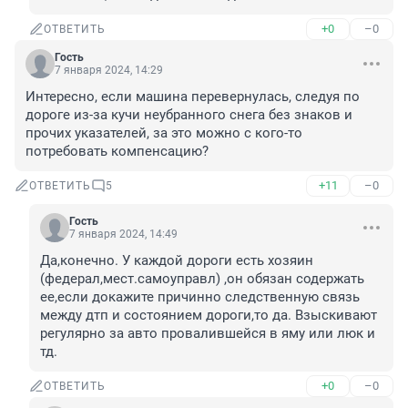
+0
–0
ОТВЕТИТЬ
Гость
7 января 2024, 14:29
Интересно, если машина перевернулась, следуя по 
дороге из-за кучи неубранного снега без знаков и 
прочих указателей, за это можно с кого-то 
потребовать компенсацию?
+11
–0
ОТВЕТИТЬ
5
Гость
7 января 2024, 14:49
Да,конечно. У каждой дороги есть хозяин 
(федерал,мест.самоуправл) ,он обязан содержать 
ее,если докажите причинно следственную связь 
между дтп и состоянием дороги,то да. Взыскивают 
регулярно за авто провалившейся в яму или люк и 
тд.
+0
–0
ОТВЕТИТЬ