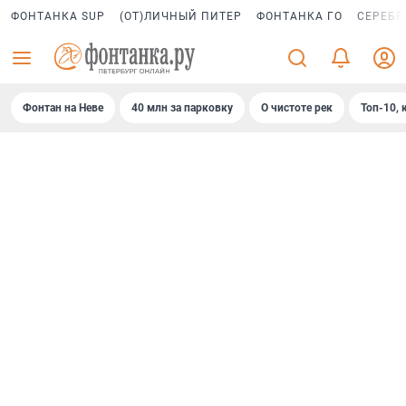
ФОНТАНКА SUP
(ОТ)ЛИЧНЫЙ ПИТЕР
ФОНТАНКА ГО
СЕРЕБР
Фонтан на Неве
40 млн за парковку
О чистоте рек
Топ-10, 