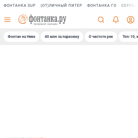
ФОНТАНКА SUP
(ОТ)ЛИЧНЫЙ ПИТЕР
ФОНТАНКА ГО
СЕРЕБР
Фонтан на Неве
40 млн за парковку
О чистоте рек
Топ-10, 