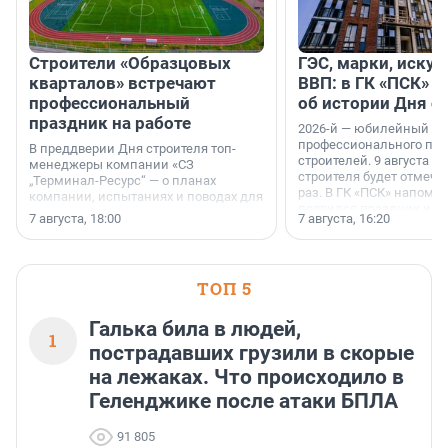
Строители «Образцовых
ГЭС, марки, искус
кварталов» встречают
ВВП: в ГК «ПСК» р
профессиональный
об истории Дня с
праздник на работе
2026-й — юбилейный го
профессионального пр
В преддверии Дня строителя топ-
строителей. 9 августа 2
менеджеры компании «СЗ
строителя будет отмечат
„Терминал-Ресурс“ — о планах
раз. В ГК «ПСК» напомни
компании, испытаниях и поводах для
появился праздник и к
осторожного оптимизма.
7 августа, 18:00
7 августа, 16:20
поменялась роль строит
ТОП 5
Галька била в людей,
1
пострадавших грузили в скорые
на лежаках. Что происходило в
Геленджике после атаки БПЛА
91 805