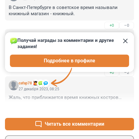
В Санкт-Петербурге в советское время называли 
книжный магазин - книжный.
+0
–0
Гость
27 декабря 2023, 09:26
Получай награды за комментарии и другие 
задания!
Кире Черных: я например не знаю что такое книжный. 
Книжный магазин знаю, книжное издательство знаю, 
Подробнее в профиле
но "выселении своего книжного ..." мне очень режет 
ухо.
+0
–2
cafap78
27 декабря 2023, 08:25
Жаль, что приближается время книжных костров…
+2
–0
Читать все комментарии