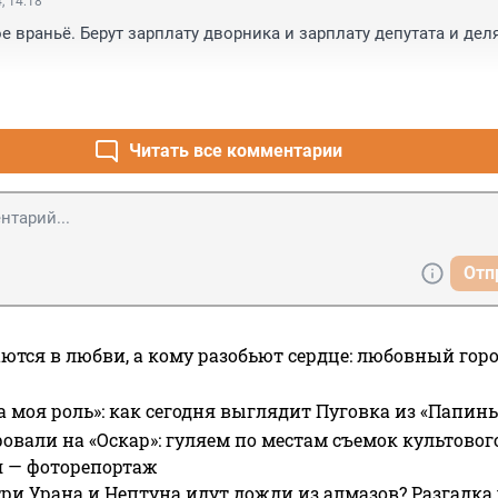
, 14:18
 враньё. Берут зарплату дворника и зарплату депутата и деля
Читать все комментарии
Отп
ются в любви, а кому разобьют сердце: любовный гор
а моя роль»: как сегодня выглядит Пуговка из «Папин
овали на «Оскар»: гуляем по местам съемок культово
я — фоторепортаж
ри Урана и Нептуна идут дожди из алмазов? Разгадка