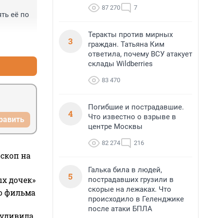
87 270
7
ть её по 
Теракты против мирных
3
+0
–0
граждан. Татьяна Ким
ответила, почему ВСУ атакует
склады Wildberries
83 470
Погибшие и пострадавшие.
4
Что известно о взрыве в
равить
центре Москвы
82 274
216
оскоп на
Галька била в людей,
5
ых дочек»
пострадавших грузили в
скорые на лежаках. Что
го фильма
происходило в Геленджике
после атаки БПЛА
 удивила