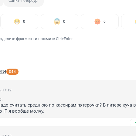
Санкт-Петербург
0
0
0
ыделите фрагмент и нажмите Ctrl+Enter
ИИ
344
, 17:12
.

 надо считать среднюю по кассирам пятерочки? В питере куча в
ро IT я вообще молчу.