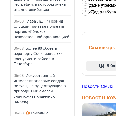
4
географии, в котором очень
даже учены
стыдно ошибиться
5
«Дед разбуш
06/08
Глава ЛДПР Леонид
Слуцкий призвал признать
партию «Яблоко»
нежелательной организацией
Самые ярки
06/08
Более 80 сбоев в
аэропорту Сочи: задержки
коснулись и рейсов в
Петербург
ВКо
06/08
Искусственный
интеллект впервые создал
вирусы, не существующие в
Новости СМИ2
природе. Они смогли
уничтожить кишечную
НОВОСТИ КО
палочку
06/08
Съезды с