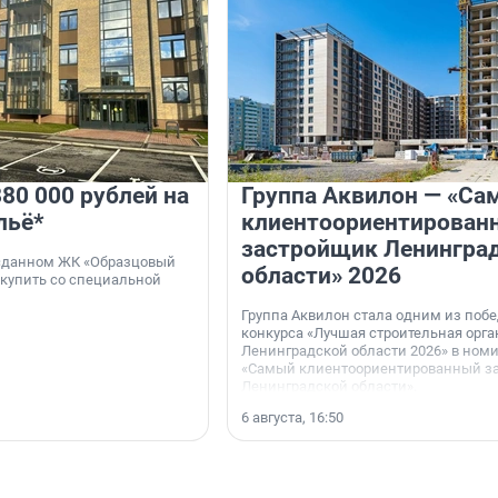
80 000 рублей на
Группа Аквилон — «Са
льё*
клиентоориентирован
застройщик Ленингра
 сданном ЖК «Образцовый
области» 2026
 купить со специальной
Группа Аквилон стала одним из поб
конкурса «Лучшая строительная орг
Ленинградской области 2026» в ном
«Самый клиентоориентированный з
Ленинградской области».
6 августа, 16:50