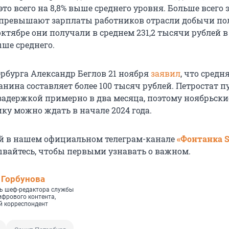
это всего на 8,8% выше среднего уровня. Больше всего 
 превышают зарплаты работников отрасли добычи по
ктябре они получали в среднем 231,2 тысячи рублей в
ыше среднего.
ербурга Александр Беглов 21 ноября
заявил
, что средн
нина составляет более 100 тысяч рублей. Петростат п
адержкой примерно в два месяца, поэтому ноябрьск
ику можно ждать в начале 2024 года.
й в нашем официальном телеграм-канале
«Фонтанка 
ывайтесь, чтобы первыми узнавать о важном.
 Горбунова
ь шеф-редактора службы
ифрового контента,
 корреспондент