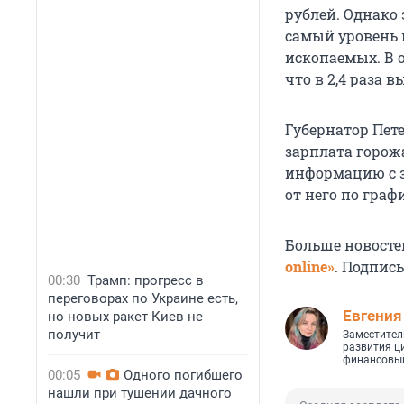
рублей. Однако 
самый уровень
ископаемых. В о
что в 2,4 раза в
Губернатор Пет
зарплата горожа
информацию с з
от него по граф
Больше новосте
online»
. Подпис
00:30
Трамп: прогресс в
переговорах по Украине есть,
Евгения
но новых ракет Киев не
получит
Заместител
развития ц
финансовый
00:05
Одного погибшего
нашли при тушении дачного