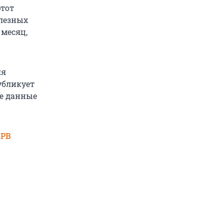
этот
лезных
 месяц,
яя
убликует
ие данные
SPB