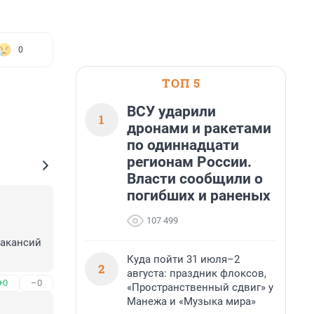
0
ТОП 5
ВСУ ударили
1
дронами и ракетами
по одиннадцати
регионам России.
Власти сообщили о
погибших и раненых
107 499
акансий 
Куда пойти 31 июля–2
2
августа: праздник флоксов,
+0
–0
«Пространственный сдвиг» у
Манежа и «Музыка мира»