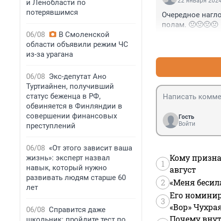
22 января 2024
и Ленобласти по
потерявшимся
Очередное наглое
полам. 🤢🤢🤢🤢
06/08
В Смоленской
области объявили режим ЧС
из-за урагана
06/08
Экс-депутат Ано
Туртиайнен, получивший
статус беженца в РФ,
обвиняется в Финляндии в
совершении финансовых
Гость
Войти
преступлений
06/08
«От этого зависит ваша
Кому призна
жизнь»: эксперт назвал
1
навык, который нужно
август
развивать людям старше 60
2
«Меня бесил
лет
Его номинир
3
«Вор» Чухра
06/08
Справится даже
Почему внут
школьник: пройдите тест по