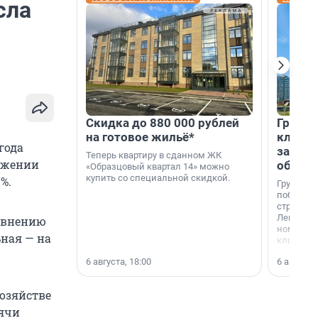
сла
Скидка до 880 000 рублей
Группа
на готовое жильё*
клиен
года
застро
Теперь квартиру в сданном ЖК
ражении
област
«Образцовый квартал 14» можно
купить со специальной скидкой.
%.
Группа А
победите
строител
Ленингра
равнению
номинац
ная — на
клиенто
застройщ
6 августа, 18:00
6 августа,
области»
озяйстве
сячи