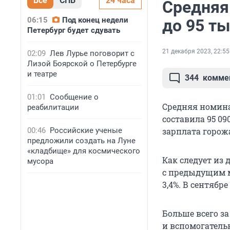
Все
СПБ
24 часа
Средняя
06:15
Под конец недели
до 95 т
Петербург будет сдувать
21 декабря 2023, 22:55
02:09
Лев Лурье поговорит с
Лизой Боярской о Петербурге
и театре
344
комме
01:01
Сообщение о
Средняя номинал
реабилитации
составила 95 09
00:46
Российские ученые
зарплата горожа
предложили создать на Луне
«кладбище» для космического
Как следует из
мусора
с предыдущим м
3,4%. В сентябре
Больше всего за
и вспомогательн