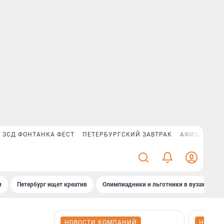
ЗСД ФОНТАНКА ФЕСТ
ПЕТЕРБУРГСКИЙ ЗАВТРАК
АФИША PLUS
и
Петербург ищет креатив
Олимпиадники и льготники в вузах СПб
НОВОСТИ КОМПАНИЙ
НОВОС