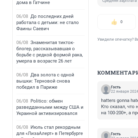
Средняя зарплата
дома в Гатчине
06/08
До последних дней
работала с детьми: не стало
0
Фаины Саевич
Увидели опечатку? В
06/08
Знаменитая тикток-
блогер, рассказывавшая о
борьбе с редкой формой рака,
умерла в возрасте 26 лет
КОММЕНТАР
06/08
Два золота с одной
вышки: Терновой снова
победил в Париже
Гость
22 января 2024
hatters gonna hate
06/08
Politico: обмен
Кто сказал, что
разведданными между США и
на 100-200+, а п
Украиной активизировался
06/08
Июль стал рекордным
для «ЛизаАлерт» в Петербурге
Гость