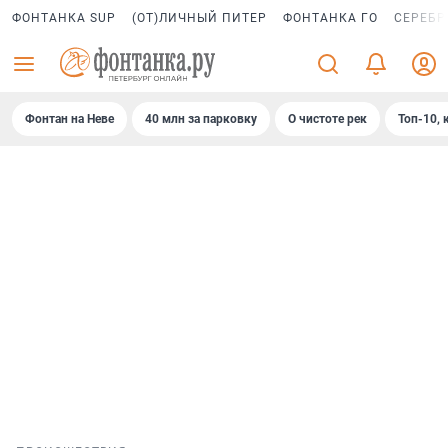
ФОНТАНКА SUP
(ОТ)ЛИЧНЫЙ ПИТЕР
ФОНТАНКА ГО
СЕРЕБР
Фонтан на Неве
40 млн за парковку
О чистоте рек
Топ-10, 