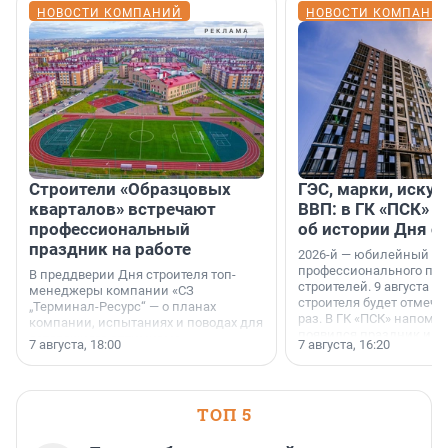
НОВОСТИ КОМПАНИЙ
НОВОСТИ КОМПАНИ
Строители «Образцовых
ГЭС, марки, искус
кварталов» встречают
ВВП: в ГК «ПСК» р
профессиональный
об истории Дня с
праздник на работе
2026-й — юбилейный го
профессионального пр
В преддверии Дня строителя топ-
строителей. 9 августа 2
менеджеры компании «СЗ
строителя будет отмечат
„Терминал-Ресурс“ — о планах
раз. В ГК «ПСК» напомни
компании, испытаниях и поводах для
появился праздник и к
осторожного оптимизма.
7 августа, 18:00
7 августа, 16:20
поменялась роль строит
ТОП 5