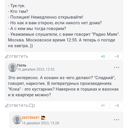
- Тук-тук.

- Кто там?

- Полиция! Немедленно открывайте!

- Но как я вам открою, если никого нет дома?

- А с кем мы тогда говорим?

- Уважаемые слушатели, с вами говорит "Радио Маяк". 
Москва. Московское время 12:55. А теперь о погоде 
на завтра..))
+0
–0
ОТВЕТИТЬ
Гость
16 декабря 2023, 12:52
Это интересно. А кокаин из чего делают? "Сладкий", 
говорят, наркотик. В литературных произведениях. 
"Кока" - это кустарник? Наверное в горшках и вазонах 
и в квартире можно?
+1
–0
ОТВЕТИТЬ
2
260786601
16 декабря 2023, 13:28