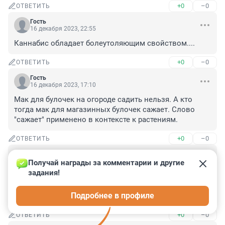
+0
–0
ОТВЕТИТЬ
Гость
16 декабря 2023, 22:55
Каннабис обладает болеутоляющим свойством....
+0
–0
ОТВЕТИТЬ
Гость
16 декабря 2023, 17:10
Мак для булочек на огороде садить нельзя. А кто 
тогда мак для магазинных булочек сажает. Слово 
"сажает" применено в контексте к растениям.
+0
–0
ОТВЕТИТЬ
Гость
16 декабря 2023, 17:07
Получай награды за комментарии и другие 
задания!
назвали краснодарцем, хорошо, связали с местом, 
откуда прибыл...а иностранцев почему оставляете без 
Подробнее в профиле
места ?иностранцы-и всё? чего боитесь?
+0
–0
ОТВЕТИТЬ