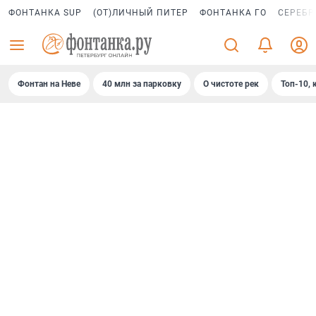
ФОНТАНКА SUP
(ОТ)ЛИЧНЫЙ ПИТЕР
ФОНТАНКА ГО
СЕРЕБР
Фонтан на Неве
40 млн за парковку
О чистоте рек
Топ-10, 