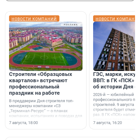
НОВОСТИ КОМПАНИЙ
НОВОСТИ КОМПАНИ
Строители «Образцовых
ГЭС, марки, искус
кварталов» встречают
ВВП: в ГК «ПСК» р
профессиональный
об истории Дня с
праздник на работе
2026-й — юбилейный го
профессионального пр
В преддверии Дня строителя топ-
строителей. 9 августа 2
менеджеры компании «СЗ
строителя будет отмечат
„Терминал-Ресурс“ — о планах
раз. В ГК «ПСК» напомни
компании, испытаниях и поводах для
появился праздник и к
осторожного оптимизма.
7 августа, 18:00
7 августа, 16:20
поменялась роль строит