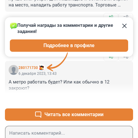
на место, наладить работу транспорта. Торговые 
комплексы должны работать до 21 часа, по вечерам 
+0
–0
там нарики собираются. Костюму это надо? А онна 
ёлочки и салютики деньги тратит. Не наигрался в 
Получай награды за комментарии и другие 
Гость
детстве
6 декабря 2023, 13:45
задания!
Салют и воздушный парад отданы на аутсорсинг 
Подробнее в профиле
соседнему государству. Обещают незабываемое шоу.
+0
–0
280171730
6 декабря 2023, 13:43
А метро работать будет? Или как обычно в 12 
закроют?
+0
–0
Читать все комментарии