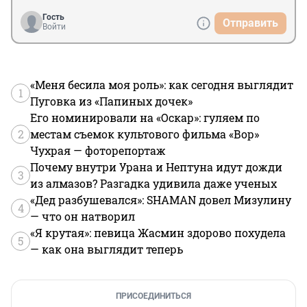
Гость
Отправить
Войти
«Меня бесила моя роль»: как сегодня выглядит
1
Пуговка из «Папиных дочек»
Его номинировали на «Оскар»: гуляем по
2
местам съемок культового фильма «Вор»
Чухрая — фоторепортаж
Почему внутри Урана и Нептуна идут дожди
3
из алмазов? Разгадка удивила даже ученых
«Дед разбушевался»: SHAMAN довел Мизулину
4
— что он натворил
«Я крутая»: певица Жасмин здорово похудела
5
— как она выглядит теперь
ПРИСОЕДИНИТЬСЯ