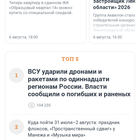
застройщик Лени
Теперь квартиру в сданном ЖК
области» 2026
«Образцовый квартал 14» можно
купить со специальной скидкой.
Группа Аквилон стала 
победителей конкурса 
строительная организа
Ленинградской области 
номинации «Самый
6 августа, 18:00
6 августа, 16:50
клиентоориентированн
застройщик Ленинград
области».
ТОП 5
ВСУ ударили дронами и
1
ракетами по одиннадцати
регионам России. Власти
сообщили о погибших и раненых
104 235
Куда пойти 31 июля–2 августа: праздник
2
флоксов, «Пространственный сдвиг» у
Манежа и «Музыка мира»