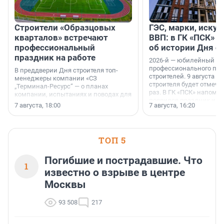
Строители «Образцовых
ГЭС, марки, искус
кварталов» встречают
ВВП: в ГК «ПСК» р
профессиональный
об истории Дня с
праздник на работе
2026-й — юбилейный го
профессионального пр
В преддверии Дня строителя топ-
строителей. 9 августа 2
менеджеры компании «СЗ
строителя будет отмечат
„Терминал-Ресурс“ — о планах
раз. В ГК «ПСК» напомни
компании, испытаниях и поводах для
появился праздник и к
осторожного оптимизма.
7 августа, 18:00
7 августа, 16:20
поменялась роль строит
ТОП 5
Погибшие и пострадавшие. Что
1
известно о взрыве в центре
Москвы
93 508
217