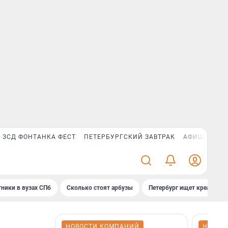
ЗСД ФОНТАНКА ФЕСТ
ПЕТЕРБУРГСКИЙ ЗАВТРАК
АФИША PLUS
ники в вузах СПб
Сколько стоят арбузы
Петербург ищет креатив
НОВОСТИ КОМПАНИЙ
НОВОС