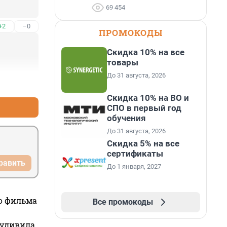
69 454
+2
–0
ПРОМОКОДЫ
Скидка 10% на все
товары
До 31 августа, 2026
+2
–0
Скидка 10% на ВО и
СПО в первый год
обучения
До 31 августа, 2026
Скидка 5% на все
сертификаты
равить
До 1 января, 2027
го фильма
Все промокоды
 удивила