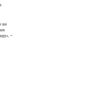
е
е не
лее
еду», —