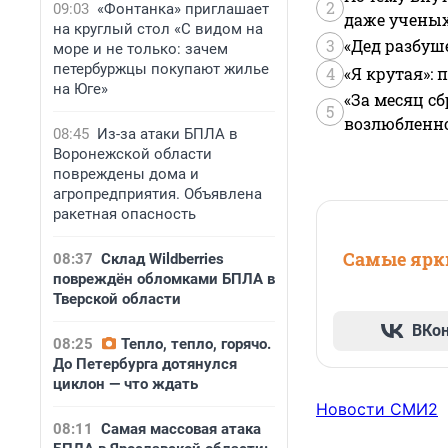
2
09:03
«Фонтанка» приглашает
даже учены
на круглый стол «С видом на
3
«Дед разбуш
море и не только: зачем
петербуржцы покупают жилье
4
«Я крутая»:
на Юге»
«За месяц сб
5
возлюбленной
08:45
Из-за атаки БПЛА в
Воронежской области
повреждены дома и
агропредприятия. Объявлена
ракетная опасность
Самые ярки
08:37
Склад Wildberries
повреждён обломками БПЛА в
Тверской области
ВКо
08:25
Тепло, тепло, горячо.
До Петербурга дотянулся
циклон — что ждать
Новости СМИ2
08:11
Самая массовая атака