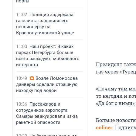
порты
11:02
Полиция задержала
газелиста, задавившего
пенсионерку на
Краснопутиловской улице
11:00
Наш проект: В каких
парках Петербурга больше
всего расходуют мобильного
Президент такж
интернета
газ через «Туре
10:49
Возле Ломоносова
дайверы сделали страшную
«Почему там мож
находку под водой
то негодяи и ко
«Да бог с ними»
10:36
Пассажиров и
сотрудников аэропорта
Самары эвакуировали из-за
Больше новосте
ракетной опасности
online»
. Подпис