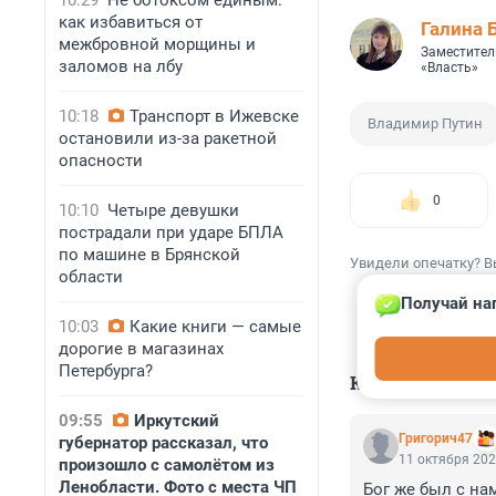
10:29
Не ботоксом единым:
как избавиться от
Галина 
межбровной морщины и
Заместител
заломов на лбу
«Власть»
10:18
Транспорт в Ижевске
Владимир Путин
остановили из-за ракетной
опасности
0
10:10
Четыре девушки
пострадали при ударе БПЛА
по машине в Брянской
Увидели опечатку? В
области
Получай на
10:03
Какие книги — самые
дорогие в магазинах
Петербурга?
КОММЕНТАР
09:55
Иркутский
Григорич47
губернатор рассказал, что
11 октября 202
произошло с самолётом из
Ленобласти. Фото с места ЧП
Бог же был с нами