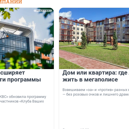
МПАНИЙ
асширяет
Дом или квартира: где
ти программы
жить в мегаполисе
Взвешиваем «за» и «против» разных 
— без розовых очков и лишнего драм
КВС» обновила программу
участников «Клуба Ваших