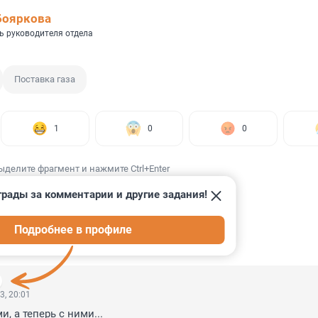
Бояркова
ь руководителя отдела
Поставка газа
1
0
0
ыделите фрагмент и нажмите Ctrl+Enter
грады за комментарии и другие задания!
Подробнее в профиле
ИИ
46
3, 20:01
, а теперь с ними...
