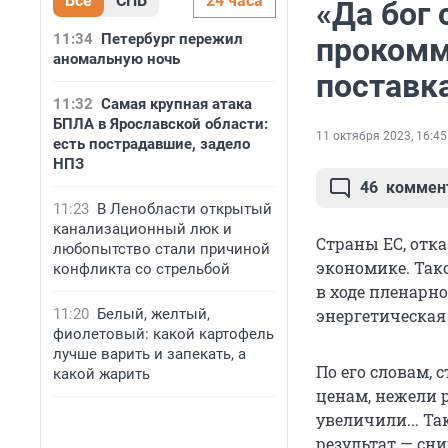
Все
СПБ
24 часа
«Да бог
11:34
Петербург пережил
прокомм
аномальную ночь
поставк
11:32
Самая крупная атака
БПЛА в Ярославской области:
11 октября 2023, 16:45
есть пострадавшие, задело
НПЗ
46
коммен
11:23
В Ленобласти открытый
канализационный люк и
Страны ЕС, отка
любопытство стали причиной
экономике. Так
конфликта со стрельбой
в ходе пленарн
11:20
Белый, желтый,
энергетическая
фиолетовый: какой картофель
лучше варить и запекать, а
По его словам,
какой жарить
ценам, нежели р
увеличили... Та
результат — сн