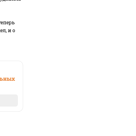
теперь
л, и о
льных