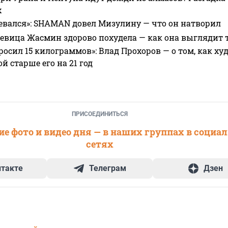
х
евался»: SHAMAN довел Мизулину — что он натворил
 певица Жасмин здорово похудела — как она выглядит 
росил 15 килограммов»: Влад Прохоров — о том, как худе
 старше его на 21 год
ПРИСОЕДИНИТЬСЯ
е фото и видео дня — в наших группах в социа
сетях
нтакте
Телеграм
Дзен