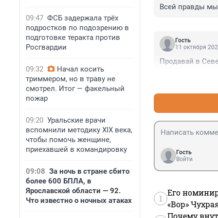
Всей правды мы 
09:47
ФСБ задержала трёх
подростков по подозрению в
подготовке теракта против
Гость
Росгвардии
11 октября 202
Продавай в Сев
09:32
Начал косить
триммером, но в траву не
смотрел. Итог — факельный
пожар
09:20
Уральские врачи
вспомнили методику XIX века,
чтобы помочь женщине,
приехавшей в командировку
Гость
Войти
09:08
За ночь в стране сбито
более 600 БПЛА, в
Ярославской области — 92.
Его номинир
1
Что известно о ночных атаках
«Вор» Чухра
Почему внут