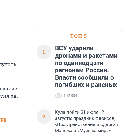
ТОП 5
ВСУ ударили
1
дронами и ракетами
по одиннадцати
лучать
регионам России.
Власти сообщили о
погибших и раненых
и какие-
тил он.
102 334
Куда пойти 31 июля–2
2
августа: праздник флоксов,
SPB
«Пространственный сдвиг» у
Манежа и «Музыка мира»