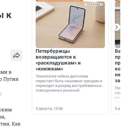
ы к
Петербуржцы
Банк К
возвращаются к
програ
«раскладушкам» и
приоб
«книжкам»
комме
ами в
недви
Технология гибких дисплеев
р Путин
застр
перестает быть нишевым трендом и
переходит в разряд востребованных
Покупка 
повседневных решений.
.
недвижи
инструме
предприн
офис, ск
5 августа, 13:56
5 августа,
соким
или гото
за,
успех сд
выбора о
утин. Как
финанси