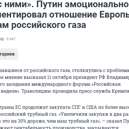
 с ними». Путин эмоционально
ентировал отношение Европ
ам российского газа
9 047
тариев
завшиеся от российского газа, столкнулись с проблем
ое мнение высказал 11 октября президент РФ Владими
ого заседания международного форума «Российская
 неделя». Трансляцию проводила пресс-служба Кремля
 страны ЕС продолжат закупать СПГ в США по более вы
оссийский трубный газ. «Увеличили закупки в два ра
к это на 30% дороже, чем наш трубный газ», — сказал П
ижают рентабельность производства, закрываются