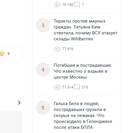
78 180
7
Теракты против мирных
3
граждан. Татьяна Ким
ответила, почему ВСУ атакует
склады Wildberries
77 916
0
Погибшие и пострадавшие.
4
Что известно о взрыве в
центре Москвы
77 314
215
Галька била в людей,
5
пострадавших грузили в
скорые на лежаках. Что
происходило в Геленджике
после атаки БПЛА