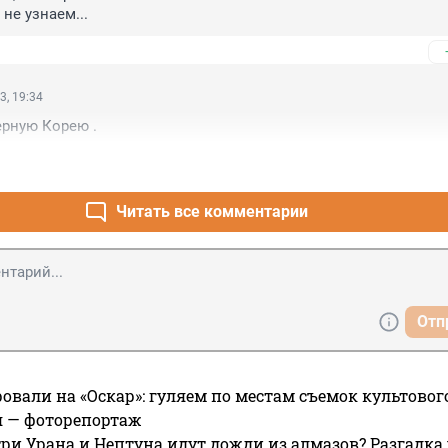
не узнаем...
3, 19:34
ерную Корею .
Читать все комментарии
Отп
овали на «Оскар»: гуляем по местам съемок культово
я — фоторепортаж
ри Урана и Нептуна идут дожди из алмазов? Разгадка