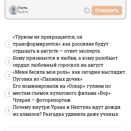
территориях неработающих граждан поименно?
среднего бизнеса, терроризирующего жителей 
Удельной уже много лет.
Гость
Отправить
Войти
«Туризм не прекращается, он
1
трансформируется»: как россияне будут
отдыхать в августе — ответ эксперта
Кому признаются в любви, а кому разобьют
2
сердце: любовный гороскоп на август
«Меня бесила моя роль»: как сегодня выглядит
3
Пуговка из «Папиных дочек»
Его номинировали на «Оскар»: гуляем по
4
местам съемок культового фильма «Вор»
Чухрая — фоторепортаж
Почему внутри Урана и Нептуна идут дожди
5
из алмазов? Разгадка удивила даже ученых