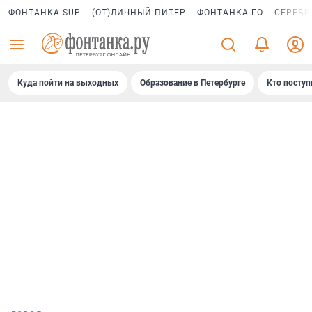
ФОНТАНКА SUP
(ОТ)ЛИЧНЫЙ ПИТЕР
ФОНТАНКА ГО
СЕРЕБР
Куда пойти на выходных
Образование в Петербурге
Кто поступ