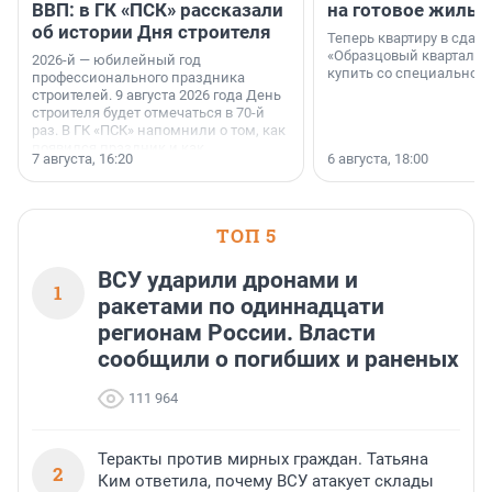
ВВП: в ГК «ПСК» рассказали
на готовое жильё
об истории Дня строителя
Теперь квартиру в сда
«Образцовый квартал 1
2026-й — юбилейный год
купить со специальной 
профессионального праздника
строителей. 9 августа 2026 года День
строителя будет отмечаться в 70-й
раз. В ГК «ПСК» напомнили о том, как
появился праздник и как
7 августа, 16:20
6 августа, 18:00
поменялась роль строительства.
ТОП 5
ВСУ ударили дронами и
1
ракетами по одиннадцати
регионам России. Власти
сообщили о погибших и раненых
111 964
Теракты против мирных граждан. Татьяна
2
Ким ответила, почему ВСУ атакует склады