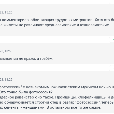
23, 15:20
 комментариев, обвиняющих трудовых мигрантов. Хотя это бы
е жилеты не различают среднеазиатские и южноазиатские 
23, 13:53
зывается не кража, а грабёж.
23, 13:25
"фотосессии" с незнакомым южноазиатским мужиком ночью на
Это точно была фотосессия?

ендерное равенство оно такое. Промщицы, клофелинщицы и да
о обнаруживается строгий отец в разгар "фотосессии", теперь
их клиенты - женщинами. В остальном всё то же самое.