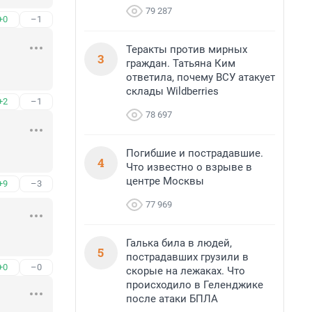
79 287
+0
–1
Теракты против мирных
3
граждан. Татьяна Ким
ответила, почему ВСУ атакует
склады Wildberries
+2
–1
78 697
Погибшие и пострадавшие.
4
Что известно о взрыве в
центре Москвы
+9
–3
77 969
Галька била в людей,
5
пострадавших грузили в
+0
–0
скорые на лежаках. Что
происходило в Геленджике
после атаки БПЛА