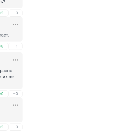
ть?
+2
–0
тает.
+8
–1
расно 
 их не 
+0
–0
+2
–0