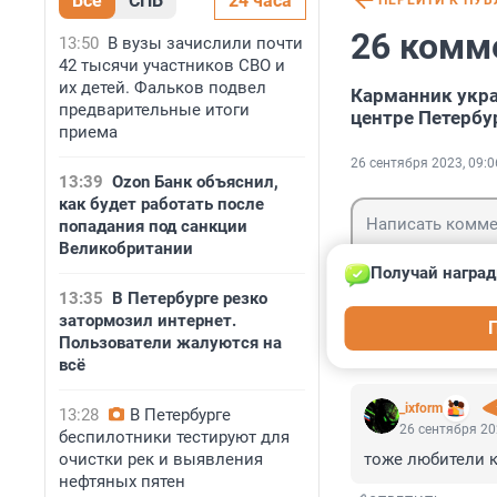
Все
СПБ
24 часа
ПЕРЕЙТИ К ПУ
26 комм
13:50
В вузы зачислили почти
42 тысячи участников СВО и
их детей. Фальков подвел
Карманник укра
предварительные итоги
центре Петербу
приема
26 сентября 2023, 09:0
13:39
Ozon Банк объяснил,
как будет работать после
попадания под санкции
Великобритании
Получай наград
13:35
В Петербурге резко
Гость
затормозил интернет.
Войти
Пользователи жалуются на
всё
_ixform
13:28
В Петербурге
26 сентября 20
беспилотники тестируют для
очистки рек и выявления
тоже любители 
нефтяных пятен