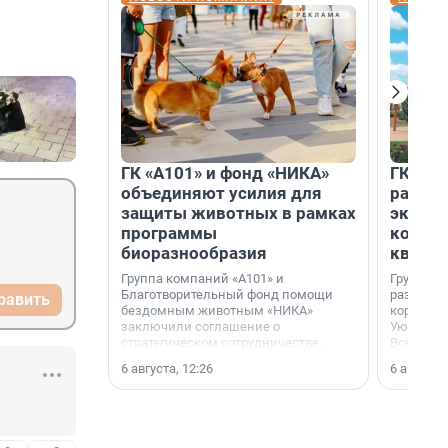
ГК «А101» и фонд «НИКА»
ГК «КВ
объединяют усилия для
разреш
защиты животных в рамках
эксплу
программы
компл
биоразнообразия
кварта
Группа компаний «А101» и
Группа к
Благотворительный фонд помощи
разрешен
равить
бездомным животным «НИКА»
корпуса 
заключили соглашение о
Уютный к
стратегическом сотрудничестве.
Всеволо
Ленингра
6 августа, 12:26
6 августа,