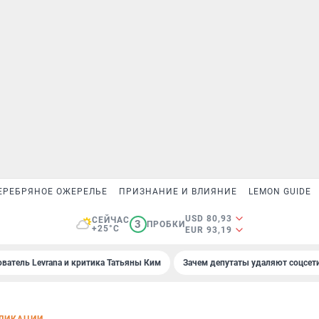
ЕРЕБРЯНОЕ ОЖЕРЕЛЬЕ
ПРИЗНАНИЕ И ВЛИЯНИЕ
LEMON GUIDE
USD 80,93
СЕЙЧАС
3
ПРОБКИ
+25°C
EUR 93,19
ователь Levrana и критика Татьяны Ким
Зачем депутаты удаляют соцсет