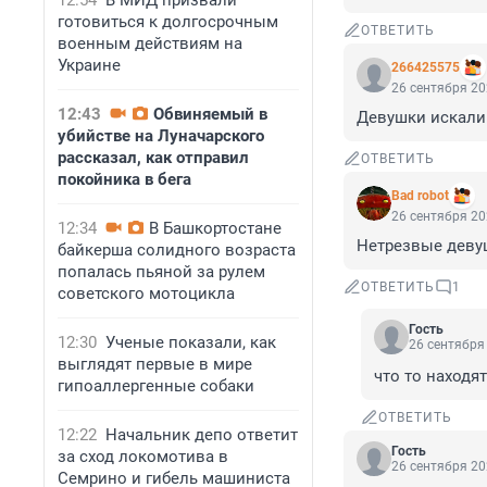
12:54
В МИД призвали
готовиться к долгосрочным
ОТВЕТИТЬ
военным действиям на
Украине
266425575
26 сентября 20
12:43
Обвиняемый в
Девушки искали 
убийстве на Луначарского
рассказал, как отправил
ОТВЕТИТЬ
покойника в бега
Bad robot
26 сентября 20
12:34
В Башкортостане
Нетрезвые деву
байкерша солидного возраста
попалась пьяной за рулем
ОТВЕТИТЬ
1
советского мотоцикла
Гость
12:30
Ученые показали, как
26 сентября 
выглядят первые в мире
что то находят
гипоаллергенные собаки
ОТВЕТИТЬ
12:22
Начальник депо ответит
Гость
за сход локомотива в
26 сентября 20
Семрино и гибель машиниста