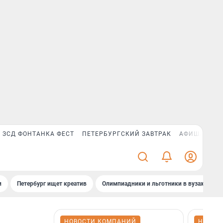
ЗСД ФОНТАНКА ФЕСТ
ПЕТЕРБУРГСКИЙ ЗАВТРАК
АФИША PLUS
и
Петербург ищет креатив
Олимпиадники и льготники в вузах СПб
НОВОСТИ КОМПАНИЙ
НОВОС