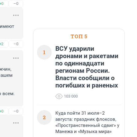
+0
–0
имеют 
ТОП 5
+2
–0
ВСУ ударили
1
дронами и ракетами
по одиннадцати
чин, 
регионам России.
вашем 
Власти сообщили о
погибших и раненых
 всем. 
103 000
+0
–0
Куда пойти 31 июля–2
2
августа: праздник флоксов,
«Пространственный сдвиг» у
Манежа и «Музыка мира»