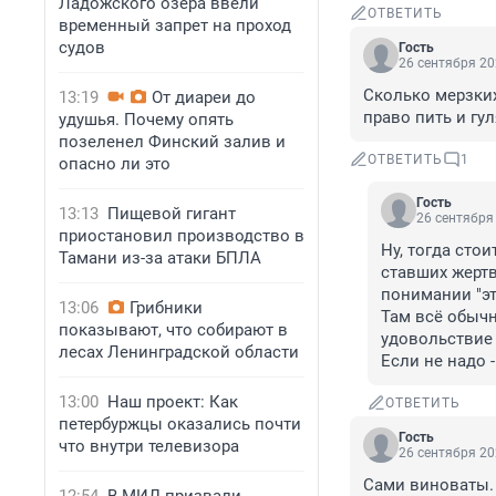
Ладожского озера ввели
ОТВЕТИТЬ
временный запрет на проход
судов
Гость
26 сентября 20
Сколько мерзких
13:19
От диареи до
право пить и гу
удушья. Почему опять
позеленел Финский залив и
ОТВЕТИТЬ
1
опасно ли это
Гость
13:13
Пищевой гигант
26 сентября 
приостановил производство в
Ну, тогда сто
Тамани из-за атаки БПЛА
ставших жертв
понимании "это
13:06
Грибники
Там всё обычно
показывают, что собирают в
удовольствие н
лесах Ленинградской области
Если не надо -
13:00
Наш проект: Как
ОТВЕТИТЬ
петербуржцы оказались почти
Гость
что внутри телевизора
26 сентября 20
Сами виноваты. 