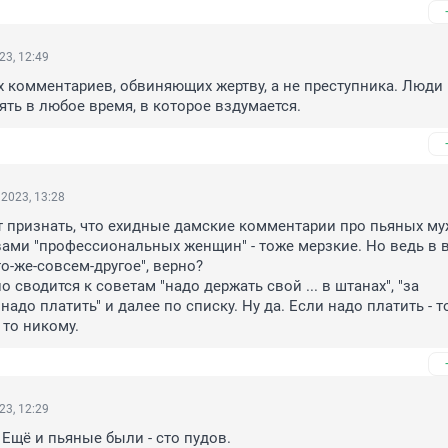
23, 12:49
 комментариев, обвиняющих жертву, а не преступника. Люди 
лять в любое время, в которое вздумается.
2023, 13:28
ит признать, что ехидные дамские комментарии про пьяных муж
ами "профессиональных женщин" - тоже мерзкие. Но ведь в 
-же-совсем-другое", верно? 

 сводится к советам "надо держать свой ... в штанах", "за 
адо платить" и далее по списку. Ну да. Если надо платить - то
 то никому.
23, 12:29
Ещё и пьяные были - сто пудов.