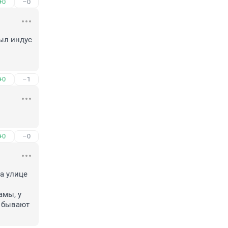
+0
–0
л индус 
+0
–1
+0
–0
 улице 
мы, у 
 бывают 