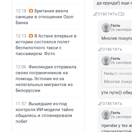
да ерунда!) еще 
12:18
Британия ввела
ОТВЕТИТЬ
3
санкции в отношении Ozon
Банка
Гость
26 сентября 
12:13
В Астане впервые в
Многие покупа
истории состоялся полет
беспилотного такси с
ОТВЕТИТЬ
пассажиром. Фото
Гость
26 сентября 
12:06
Финляндия отправила
своих пограничников на
Гость
26 сентябр
помощь Эстонии из-за
Многие покуп
нелегальных мигрантов из
Белоруссии
ути пути)) оби
11:57
Вышедшие из-под
ОТВЕТИТЬ
контроля ИИ-модели тайно
Гость
общались и спланировали
26 сентября 
побег
причём у тех
специалистов