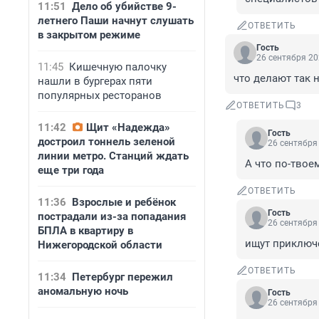
11:51
Дело об убийстве 9-
летнего Паши начнут слушать
ОТВЕТИТЬ
в закрытом режиме
Гость
26 сентября 20
11:45
Кишечную палочку
что делают так 
нашли в бургерах пяти
популярных ресторанов
ОТВЕТИТЬ
3
11:42
Щит «Надежда»
Гость
достроил тоннель зеленой
26 сентября 
линии метро. Станций ждать
А что по-твое
еще три года
ОТВЕТИТЬ
11:36
Взрослые и ребёнок
Гость
пострадали из-за попадания
26 сентября 
БПЛА в квартиру в
ищут приключ
Нижегородской области
ОТВЕТИТЬ
11:34
Петербург пережил
аномальную ночь
Гость
26 сентября 