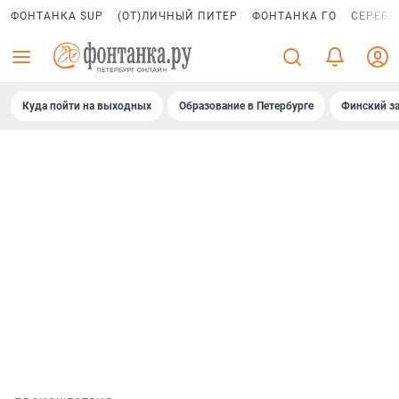
ФОНТАНКА SUP
(ОТ)ЛИЧНЫЙ ПИТЕР
ФОНТАНКА ГО
СЕРЕБР
Куда пойти на выходных
Образование в Петербурге
Финский за