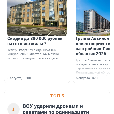
Скидка до 880 000 рублей
Группа Аквилон 
на готовое жильё*
клиентоориентир
застройщик Лени
Теперь квартиру в сданном ЖК
области» 2026
«Образцовый квартал 14» можно
купить со специальной скидкой.
Группа Аквилон стала 
победителей конкурса 
строительная организа
Ленинградской области 
номинации «Самый
6 августа, 18:00
6 августа, 16:50
клиентоориентированн
застройщик Ленинград
области».
ТОП 5
ВСУ ударили дронами и
1
ракетами по одиннадцати