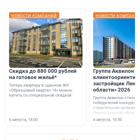
НОВОСТИ КОМПАНИЙ
НОВОСТИ КОМПАНИ
Скидка до 880 000 рублей
Группа Аквилон 
на готовое жильё*
клиентоориентир
застройщик Лени
Теперь квартиру в сданном ЖК
области» 2026
«Образцовый квартал 14» можно
купить со специальной скидкой.
Группа Аквилон стала 
победителей конкурса 
строительная организа
Ленинградской области 
номинации «Самый
6 августа, 18:00
6 августа, 16:50
клиентоориентированн
застройщик Ленинград
области».