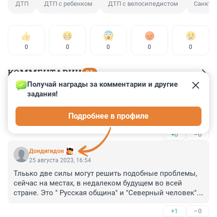
ДТП
ДТП с ребенком
ДТП с велосипедистом
Санкт-П
0
0
0
0
0
КОММЕНТАРИИ
23
Получай награды за комментарии и другие 
задания!
Гость
25 августа 2023, 18:20
Подробнее в профиле
А где у нас погонщик ишаков?
+0
–0
Дондигидон
25 августа 2023, 16:54
Тльько две силы могут решить подобные проблемы, 
сейчас на местах, в недалеком будущем во всей 
стране. Это " Русская община" и "Северный человек". 
Скачивайте приложение "Русской общины", там есть 
+1
–0
кнопка вызова помощи и Вам быстро помогут.