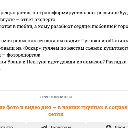
прекращается, он трансформируется»: как россияне буд
вгусте — ответ эксперта
ются в любви, а кому разобьют сердце: любовный гор
а моя роль»: как сегодня выглядит Пуговка из «Папин
овали на «Оскар»: гуляем по местам съемок культово
я — фоторепортаж
ри Урана и Нептуна идут дожди из алмазов? Разгадка
х
ПРИСОЕДИНИТЬСЯ
е фото и видео дня — в наших группах в социа
сетях
нтакте
Телеграм
Дзен