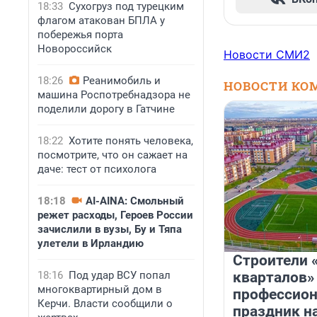
18:33
Сухогруз под турецким
флагом атакован БПЛА у
побережья порта
Новороссийск
Новости СМИ2
18:26
Реанимобиль и
НОВОСТИ КО
машина Роспотребнадзора не
поделили дорогу в Гатчине
18:22
Хотите понять человека,
посмотрите, что он сажает на
даче: тест от психолога
18:18
AI-AINA: Смольный
режет расходы, Героев России
зачислили в вузы, Бу и Тяпа
улетели в Ирландию
Строители 
18:16
Под удар ВСУ попал
кварталов»
многоквартирный дом в
профессио
Керчи. Власти сообщили о
праздник н