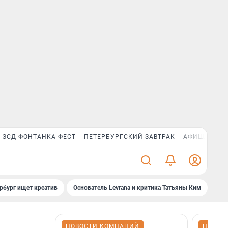
ЗСД ФОНТАНКА ФЕСТ
ПЕТЕРБУРГСКИЙ ЗАВТРАК
АФИША PLUS
рбург ищет креатив
Основатель Levrana и критика Татьяны Ким
Зач
НОВОСТИ КОМПАНИЙ
НОВОС