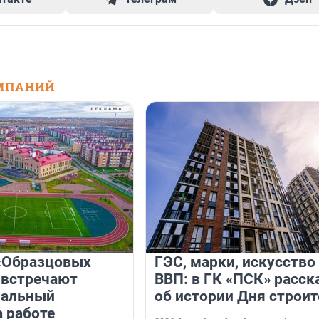
МПАНИЙ
«Образцовых
ГЭС, марки, искусство
 встречают
ВВП: в ГК «ПСК» расск
нальный
об истории Дня строит
а работе