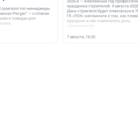
2026-й — юбилейный год профессио
праздника строителей. 9 августа 2026
 строителя топ-менеджеры
День строителя будет отмечаться в 70
минал-Ресурс“ — о планах
ГК «ПСК» напомнили о том, как появ
иях и поводах для
праздник и как поменялась роль
мизма.
строительства.
7 августа, 16:20