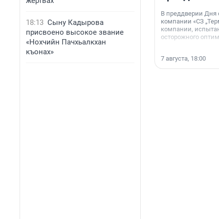
жертвах
В преддверии Дня
компании «СЗ „Тер
18:13
Сыну Кадырова
компании, испытан
присвоено высокое звание
осторожного опти
«Нохчийн Пачхьалкхан
къонах»
7 августа, 18:00