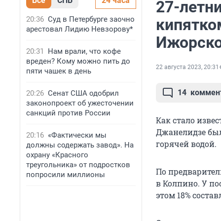
Все
СПБ
24 часа
27-летн
20:36
Суд в Петербурге заочно
кипятком
арестовал Лидию Невзорову*
Ижорско
20:31
Нам врали, что кофе
вреден? Кому можно пить до
22 августа 2023, 20:31
пяти чашек в день
14
коммен
20:26
Сенат США одобрил
законопроект об ужесточении
санкций против России
Как стало изве
Джанелидзе был
20:16
«Фактически мы
горячей водой.
должны содержать завод». На
охрану «Красного
треугольника» от подростков
По предварител
попросили миллионы
в Колпино. У по
этом 18% состав