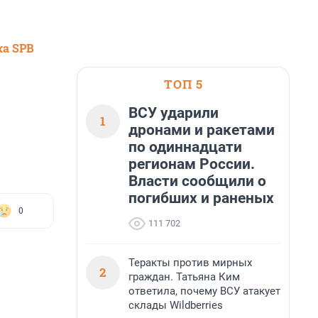
ка SPB
ТОП 5
ВСУ ударили
1
дронами и ракетами
по одиннадцати
регионам России.
Власти сообщили о
погибших и раненых
0
111 702
Теракты против мирных
2
граждан. Татьяна Ким
ответила, почему ВСУ атакует
склады Wildberries