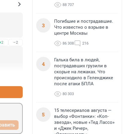
88 707
Погибшие и пострадавшие.
3
Что известно о взрыве в
центре Москвы
+2
–2
86 308
216
Галька била в людей,
4
пострадавших грузили в
скорые на лежаках. Что
происходило в Геленджике
+4
–1
после атаки БПЛА
80 303
15 телесериалов августа —
5
выбор «Фонтанки»: «Коп-
звезда», новые «Тед Лассо»
равить
и «Джек Ричер»,