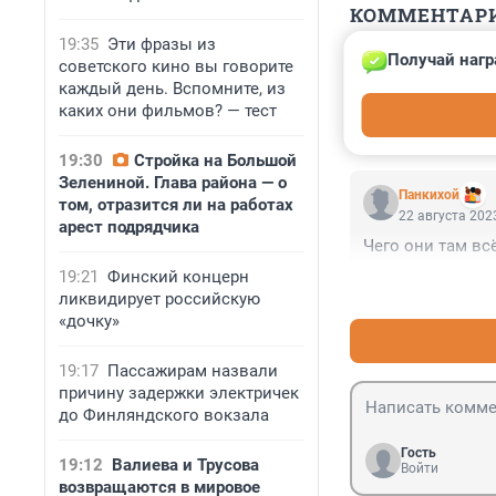
КОММЕНТАР
19:35
Эти фразы из
Получай нагр
советского кино вы говорите
Гость
22 августа 2023
каждый день. Вспомните, из
каких они фильмов? — тест
Оптимизация ме
19:30
Стройка на Большой
Зелениной. Глава района — о
Панкихой
том, отразится ли на работах
22 августа 2023
арест подрядчика
Чего они там вс
19:21
Финский концерн
ликвидирует российскую
«дочку»
19:17
Пассажирам назвали
причину задержки электричек
до Финляндского вокзала
Гость
19:12
Валиева и Трусова
Войти
возвращаются в мировое