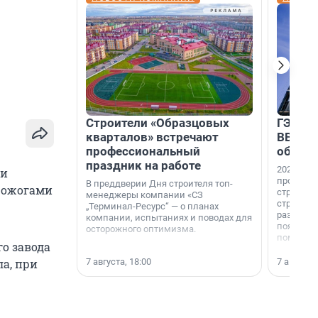
Строители «Образцовых
ГЭС, м
кварталов» встречают
ВВП: в
профессиональный
об ист
праздник на работе
2026-й —
ни
професси
В преддверии Дня строителя топ-
 ожогами
строителе
менеджеры компании «СЗ
строителя
„Терминал-Ресурс“ — о планах
раз. В ГК
компании, испытаниях и поводах для
появился
осторожного оптимизма.
поменяла
о завода
7 августа, 18:00
7 августа,
ла, при