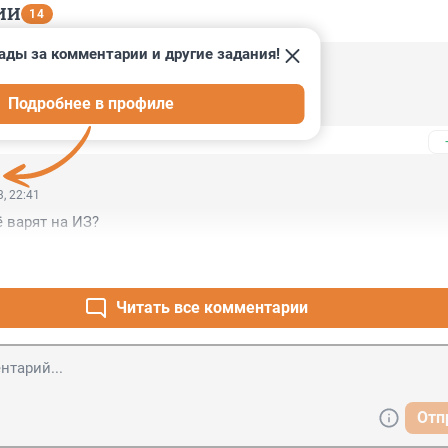
ИИ
14
ады за комментарии и другие задания!
, 23:41
Подробнее в профиле
дицины во всей красе.
, 22:41
ё варят на ИЗ?
Читать все комментарии
Отп