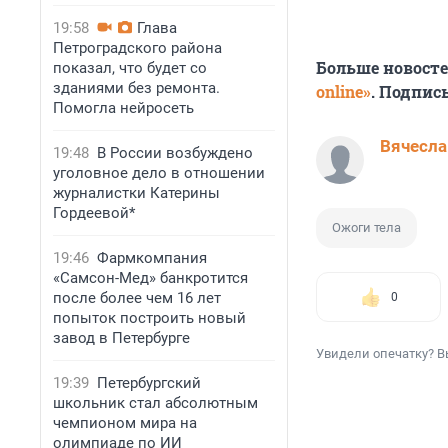
19:58
Глава
Петроградского района
Больше новост
показал, что будет со
зданиями без ремонта.
online»
. Подпис
Помогла нейросеть
Вячесла
19:48
В России возбуждено
уголовное дело в отношении
журналистки Катерины
Гордеевой*
Ожоги тела
19:46
Фармкомпания
«Самсон-Мед» банкротится
после более чем 16 лет
0
попыток построить новый
завод в Петербурге
Увидели опечатку? В
19:39
Петербургский
школьник стал абсолютным
чемпионом мира на
олимпиаде по ИИ