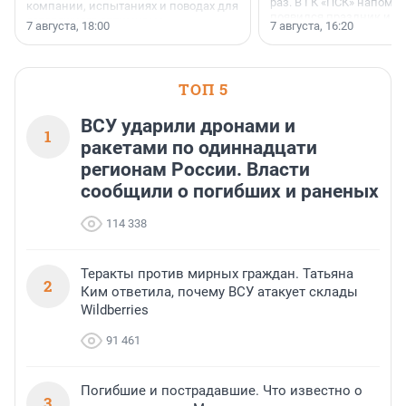
раз. В ГК «ПСК» напомни
компании, испытаниях и поводах для
появился праздник и к
осторожного оптимизма.
7 августа, 18:00
7 августа, 16:20
поменялась роль строит
ТОП 5
ВСУ ударили дронами и
1
ракетами по одиннадцати
регионам России. Власти
сообщили о погибших и раненых
114 338
Теракты против мирных граждан. Татьяна
2
Ким ответила, почему ВСУ атакует склады
Wildberries
91 461
Погибшие и пострадавшие. Что известно о
3