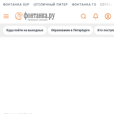
ФОНТАНКА SUP
(ОТ)ЛИЧНЫЙ ПИТЕР
ФОНТАНКА ГО
СЕРЕБР
Куда пойти на выходных
Образование в Петербурге
Кто поступ