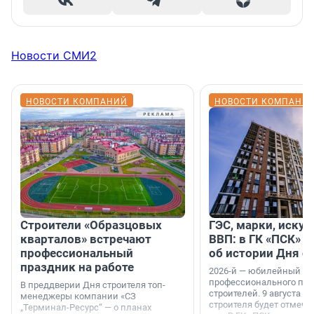
Новости СМИ2
НОВОСТИ КОМПАНИЙ
НОВОСТИ КОМПАНИ
Строители «Образцовых
ГЭС, марки, искус
кварталов» встречают
ВВП: в ГК «ПСК» р
профессиональный
об истории Дня с
праздник на работе
2026-й — юбилейный го
профессионального пр
В преддверии Дня строителя топ-
строителей. 9 августа 2
менеджеры компании «СЗ
строителя будет отмечат
„Терминал-Ресурс“ — о планах