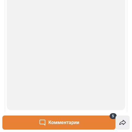
О сайте
Контакты
Техподдержка
Реклама
Наши мероприятия
О компании
Наши вакансии
5
Статистика канала в MAX
Комментарии