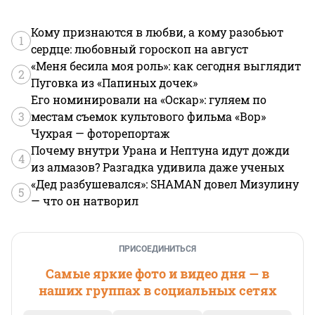
Кому признаются в любви, а кому разобьют
1
сердце: любовный гороскоп на август
«Меня бесила моя роль»: как сегодня выглядит
2
Пуговка из «Папиных дочек»
Его номинировали на «Оскар»: гуляем по
3
местам съемок культового фильма «Вор»
Чухрая — фоторепортаж
Почему внутри Урана и Нептуна идут дожди
4
из алмазов? Разгадка удивила даже ученых
«Дед разбушевался»: SHAMAN довел Мизулину
5
— что он натворил
ПРИСОЕДИНИТЬСЯ
Самые яркие фото и видео дня — в
наших группах в социальных сетях