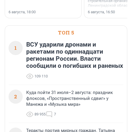
строительная организа
Ленинградской области 
номинации «Самый
6 августа, 18:00
6 августа, 16:50
клиентоориентированн
застройщик Ленинград
области».
ТОП 5
ВСУ ударили дронами и
1
ракетами по одиннадцати
регионам России. Власти
сообщили о погибших и раненых
109 110
Куда пойти 31 июля–2 августа: праздник
2
флоксов, «Пространственный сдвиг» у
Манежа и «Музыка мира»
89 955
7
Теракты против мирных граждан. Татьяна