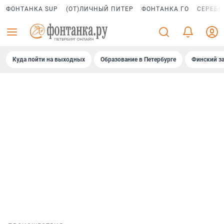
ФОНТАНКА SUP
(ОТ)ЛИЧНЫЙ ПИТЕР
ФОНТАНКА ГО
СЕРЕБР
Куда пойти на выходных
Образование в Петербурге
Финский за