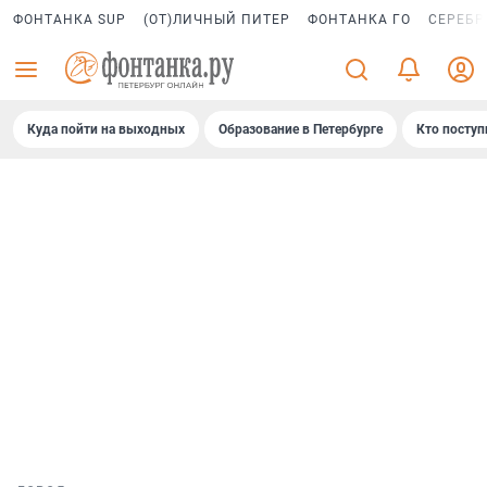
ФОНТАНКА SUP
(ОТ)ЛИЧНЫЙ ПИТЕР
ФОНТАНКА ГО
СЕРЕБР
Куда пойти на выходных
Образование в Петербурге
Кто поступ