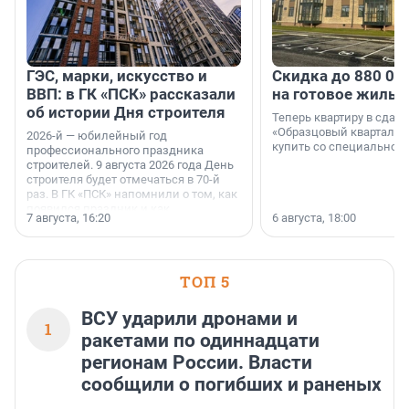
ГЭС, марки, искусство и
Скидка до 880 00
ВВП: в ГК «ПСК» рассказали
на готовое жильё
об истории Дня строителя
Теперь квартиру в сда
«Образцовый квартал 1
2026-й — юбилейный год
купить со специальной 
профессионального праздника
строителей. 9 августа 2026 года День
строителя будет отмечаться в 70-й
раз. В ГК «ПСК» напомнили о том, как
появился праздник и как
7 августа, 16:20
6 августа, 18:00
поменялась роль строительства.
ТОП 5
ВСУ ударили дронами и
1
ракетами по одиннадцати
регионам России. Власти
сообщили о погибших и раненых