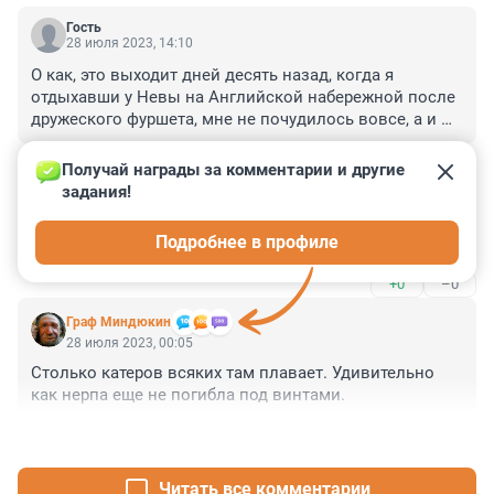
Гость
28 июля 2023, 14:10
О как, это выходит дней десять назад, когда я 
отдыхавши у Невы на Английской набережной после 
дружеского фуршета, мне не почудилось вовсе, а и 
впрямь оно там плавало. А то я уж думал совсем до 
+1
–0
зеленых чертей (точнее черных тюленей) 
Получай награды за комментарии и другие 
наотмечался за встречу ... Спасибо фонтанке - 
задания!
Гость
спокоили :)
28 июля 2023, 10:58
Подробнее в профиле
🥰🙏
+0
–0
Граф Миндюкин
28 июля 2023, 00:05
Столько катеров всяких там плавает. Удивительно 
как нерпа еще не погибла под винтами.
+4
–0
Читать все комментарии