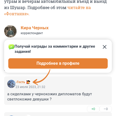
утрам и вечерам автомобильный въезд и выезд
из Шушар. Подробнее об этом
читайте на
«Фонтанке».
Кира Черных
корреспондент
Получай награды за комментарии и другие 
задания!
0
0
0
0
0
Подробнее в профиле
КОММЕНТАРИИ
68
-Гость
23 июля 2023, 21:32
а сиделками у чернокожих дипломатов будут 
светлокожие девушки ?
+0
–0