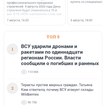
купить со специальной 
профессионального праздника
строителей. 9 августа 2026 года День
строителя будет отмечаться в 70-й
раз. В ГК «ПСК» напомнили о том, как
появился праздник и как
7 августа, 16:20
6 августа, 18:00
поменялась роль строительства.
ТОП 5
ВСУ ударили дронами и
1
ракетами по одиннадцати
регионам России. Власти
сообщили о погибших и раненых
113 666
Теракты против мирных граждан. Татьяна
2
Ким ответила, почему ВСУ атакует склады
Wildberries
90 758