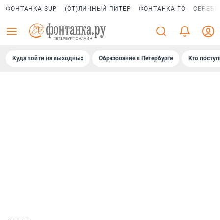
ФОНТАНКА SUP
(ОТ)ЛИЧНЫЙ ПИТЕР
ФОНТАНКА ГО
СЕРЕБР
Куда пойти на выходных
Образование в Петербурге
Кто поступ