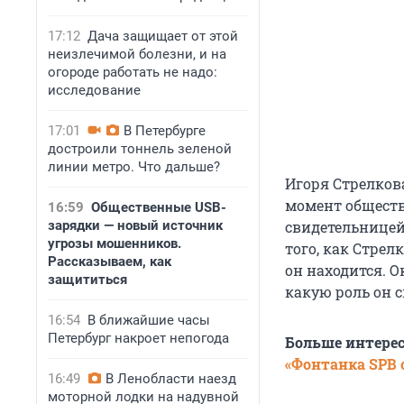
17:12
Дача защищает от этой
неизлечимой болезни, и на
огороде работать не надо:
исследование
17:01
В Петербурге
достроили тоннель зеленой
линии метро. Что дальше?
Игоря Стрелкова
момент обществ
16:59
Общественные USB-
зарядки — новый источник
свидетельницей
угрозы мошенников.
того, как Стрел
Рассказываем, как
он находится. О
защититься
какую роль он 
16:54
В ближайшие часы
Петербург накроет непогода
Больше интере
«Фонтанка SPB o
16:49
В Ленобласти наезд
моторной лодки на надувной