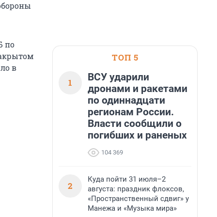
обороны
Б по
закрытом
ТОП 5
ло в
ВСУ ударили
1
дронами и ракетами
по одиннадцати
регионам России.
Власти сообщили о
погибших и раненых
104 369
Куда пойти 31 июля–2
2
августа: праздник флоксов,
«Пространственный сдвиг» у
Манежа и «Музыка мира»