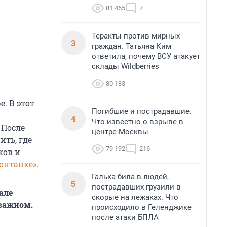
81 465
7
Теракты против мирных
3
граждан. Татьяна Ким
ответила, почему ВСУ атакует
склады Wildberries
80 183
. В этот
Погибшие и пострадавшие.
4
Что известно о взрыве в
 После
центре Москвы
ить, где
79 192
216
ков и
онтанке»
.
Галька била в людей,
5
пострадавших грузили в
але
скорые на лежаках. Что
 важном.
происходило в Геленджике
после атаки БПЛА