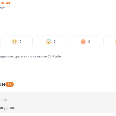
ерных
ент
0
0
0
ыделите фрагмент и нажмите Ctrl+Enter
ИИ
98
18:15
л давно .