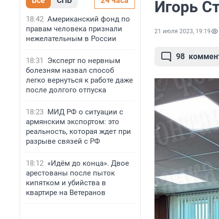
Все
СПБ
24 часа
Игорь С
18:42
Американский фонд по
правам человека признали
21 июля 2023, 19:19
нежелательным в России
98
коммен
18:31
Эксперт по нервным
болезням назвал способ
легко вернуться к работе даже
после долгого отпуска
18:23
МИД РФ о ситуации с
армянским экспортом: это
реальность, которая ждет при
разрыве связей с РФ
18:12
«Идём до конца». Двое
арестованы после пыток
кипятком и убийства в
квартире на Ветеранов