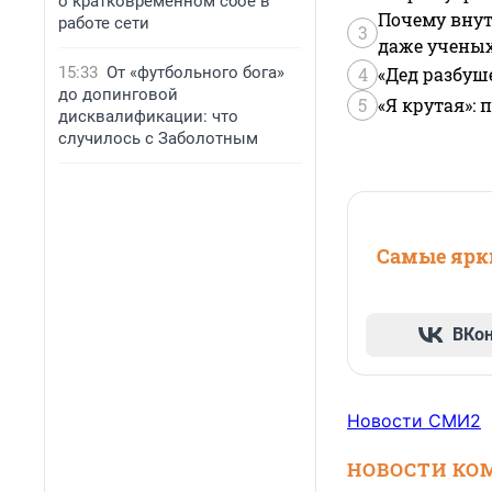
о кратковременном сбое в
Почему внут
работе сети
3
даже учены
15:33
От «футбольного бога»
4
«Дед разбуш
до допинговой
5
«Я крутая»:
дисквалификации: что
случилось с Заболотным
Самые ярки
ВКо
Новости СМИ2
НОВОСТИ КО