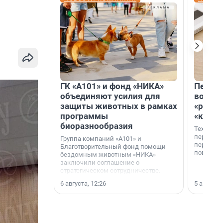
ГК «А101» и фонд «НИКА»
Петер
объединяют усилия для
возвр
защиты животных в рамках
«раскл
программы
«книж
биоразнообразия
Технолог
перестае
Группа компаний «А101» и
переходи
Благотворительный фонд помощи
повседне
бездомным животным «НИКА»
заключили соглашение о
стратегическом сотрудничестве.
6 августа, 12:26
5 августа,