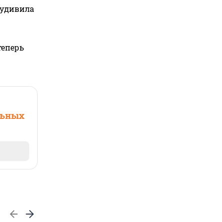
 удивила
теперь
льных