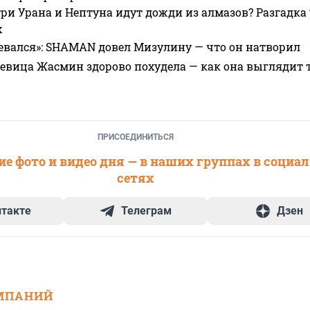
ри Урана и Нептуна идут дожди из алмазов? Разгадка
х
евался»: SHAMAN довел Мизулину — что он натворил
 певица Жасмин здорово похудела — как она выглядит 
ПРИСОЕДИНИТЬСЯ
е фото и видео дня — в наших группах в социа
сетях
нтакте
Телеграм
Дзен
МПАНИЙ