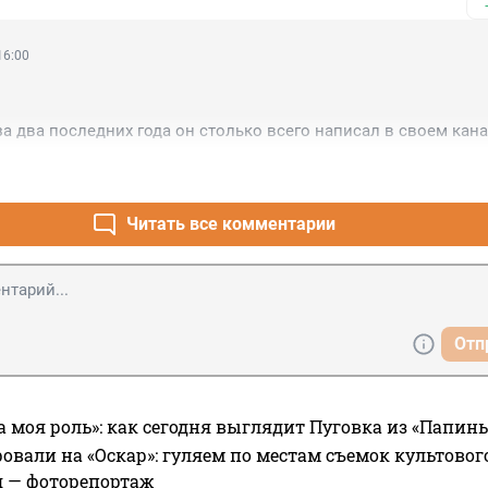
16:00
за два последних года он столько всего написал в своем канал
бытиях 2014 года) - что многие удивлялись, почему он еще не с
л осторожнее в высказываниях, а после «бунта Пригожина» о
Читать все комментарии
Отп
а моя роль»: как сегодня выглядит Пуговка из «Папин
овали на «Оскар»: гуляем по местам съемок культово
я — фоторепортаж