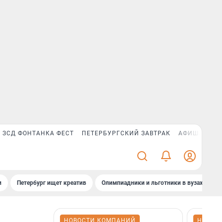
ЗСД ФОНТАНКА ФЕСТ
ПЕТЕРБУРГСКИЙ ЗАВТРАК
АФИША PLUS
и
Петербург ищет креатив
Олимпиадники и льготники в вузах СПб
НОВОСТИ КОМПАНИЙ
НОВОС