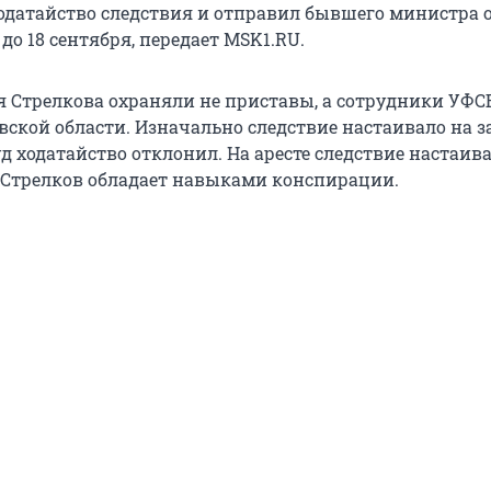
одатайство следствия и отправил бывшего министра 
до 18 сентября, передает MSK1.RU.
ия Стрелкова охраняли не приставы, а сотрудники УФС
вской области. Изначально следствие настаивало на 
уд ходатайство отклонил. На аресте следствие настаива
то Стрелков обладает навыками конспирации.