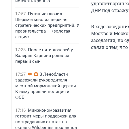
истекать кровью
удовлетворил х
ДНР под стражу 
17:57
Путин исключил
Шереметьево из перечня
стратегических предприятий. У
В ходе заседан
правительства — «золотая
Москве и Моско
акция»
заседании, но с
связи с тем, ч
17:38
После пяти дочерей у
Валерия Карпина родился
первый сын
17:27
В Ленобласти
задержали руководителя
местной мормонской церкви.
К нему пришли полиция и
ФСБ
17:16
Минэкономразвития
готовит меры поддержки для
пострадавших от атак на
склады Wildberries продавцов