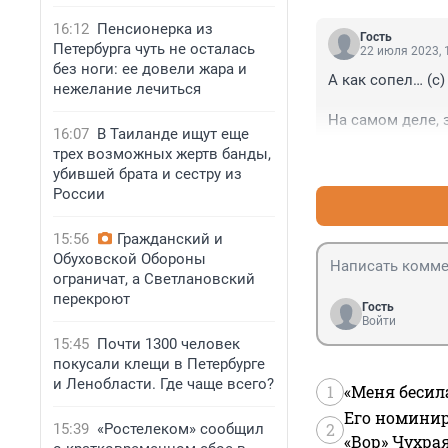
16:12
Пенсионерка из
Гость
Петербурга чуть не осталась
22 июля 2023, 
без ноги: ее довели жара и
А как сопел… (с)

нежелание лечиться
На самом деле, 
16:07
В Таиланде ищут еще
том числе и о со
трех возможных жертв банды,
Но раньше он бы
убившей брата и сестру из
России
Вот и все.
15:56
Гражданский и
Обуховской Обороны
ограничат, а Светлановский
перекроют
Гость
Войти
15:45
Почти 1300 человек
покусали клещи в Петербурге
и Ленобласти. Где чаще всего?
1
«Меня бесил
Его номинир
2
15:39
«Ростелеком» сообщил
«Вор» Чухра