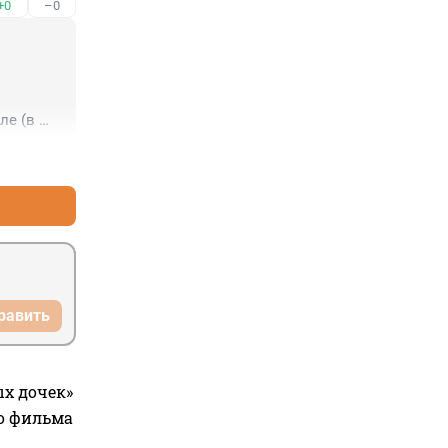
+0
–0
е (в 
идит. 
+0
–0
смелел.

равить
ых дочек»
го фильма