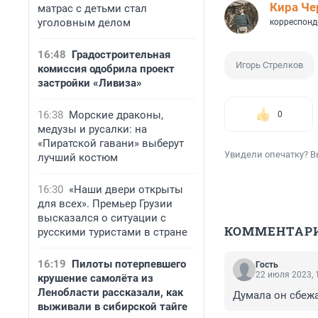
Кира Ч
матрас с детьми стал
уголовным делом
корреспонд
16:48
Градостроительная
Игорь Стрелков
комиссия одобрила проект
застройки «Ливиза»
16:38
Морские драконы,
0
медузы и русалки: на
«Пиратской гавани» выберут
Увидели опечатку? В
лучший костюм
16:30
«Наши двери открыты
для всех». Премьер Грузии
высказался о ситуации с
КОММЕНТАР
русскими туристами в стране
16:19
Пилоты потерпевшего
Гость
22 июля 2023, 
крушение самолёта из
Ленобласти рассказали, как
Думала он сбежа
выживали в сибирской тайге