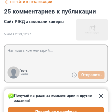
ПЕРЕЙТИ К ПУБЛИКАЦИИ
25 комментариев к публикации
Сайт РЖД атаковали хакеры
5 июля 2023, 12:27
Гость
Войти
Отправить
Гость
2 августа 2023, 21:02
Получай награды за комментарии и другие 
задания!
Очень часто хакеры взламывают роутеры. 
Провайдеров нужно обязать контролировать такие 
Подробнее в профиле