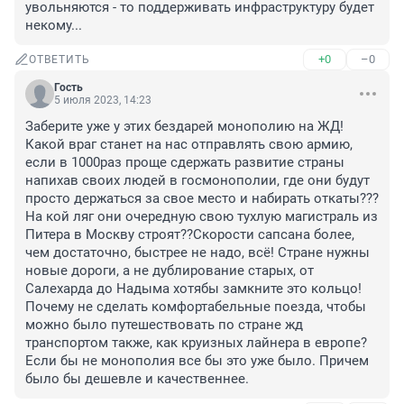
увольняются - то поддерживать инфраструктуру будет 
некому...
+0
–0
ОТВЕТИТЬ
Гость
5 июля 2023, 14:23
Заберите уже у этих бездарей монополию на ЖД! 
Какой враг станет на нас отправлять свою армию, 
если в 1000раз проще сдержать развитие страны 
напихав своих людей в госмонополии, где они будут 
просто держаться за свое место и набирать откаты??? 
На кой ляг они очередную свою тухлую магистраль из 
Питера в Москву строят??Скорости сапсана более, 
чем достаточно, быстрее не надо, всё! Стране нужны 
новые дороги, а не дублирование старых, от 
Салехарда до Надыма хотябы замкните это кольцо! 
Почему не сделать комфортабельные поезда, чтобы 
можно было путешествовать по стране жд 
транспортом также, как круизных лайнера в европе? 
Если бы не монополия все бы это уже было. Причем 
было бы дешевле и качественнее.