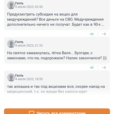
Гость
5 июля 2023, 03:50
Предусмотреть субсидии на акциз для 
медучреждений? Все деньги на СВО. Медучреждения 
дополнительно ничего не получат. Будет как в 90-х 
годах: перед инъекцией кожу обрабатывали йодом. 
+0
–0
Спирта и сейчас едва хватает на инъекции, а на 
другие нужды (например на обработку кварцевых 
Гость
ламп, их стекло нужно для очистки протирать 
4 июля 2023, 21:33
спиртом) не выделяется вообще.
На святое замахнулась, тётка Валя... Булгари, с 
хамонами, что-ли, подорожали? Налик закончился? )))
+0
–0
Гость
4 июля 2023, 18:59
так алкашка и так под акцизами вся, скорее наезд на 
медицинский, т.к. он вроде без налога идет
+0
–0
Читать все комментарии