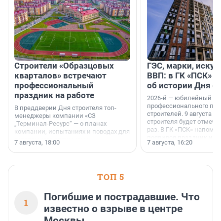
Строители «Образцовых
ГЭС, марки, искус
кварталов» встречают
ВВП: в ГК «ПСК» р
профессиональный
об истории Дня с
праздник на работе
2026-й — юбилейный го
профессионального пр
В преддверии Дня строителя топ-
строителей. 9 августа 2
менеджеры компании «СЗ
строителя будет отмечат
„Терминал-Ресурс“ — о планах
раз. В ГК «ПСК» напомни
компании, испытаниях и поводах для
появился праздник и к
осторожного оптимизма.
7 августа, 18:00
7 августа, 16:20
поменялась роль строит
ТОП 5
Погибшие и пострадавшие. Что
1
известно о взрыве в центре
Москвы