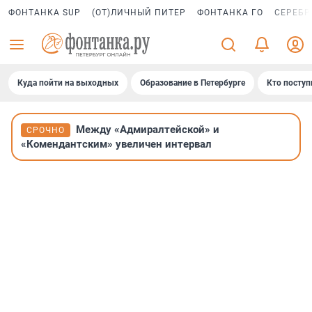
ФОНТАНКА SUP
(ОТ)ЛИЧНЫЙ ПИТЕР
ФОНТАНКА ГО
СЕРЕБР
Куда пойти на выходных
Образование в Петербурге
Кто поступ
Между «Адмиралтейской» и
СРОЧНО
«Комендантским» увеличен интервал