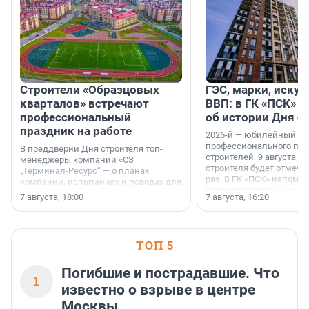
Строители «Образцовых
ГЭС, марки, искус
кварталов» встречают
ВВП: в ГК «ПСК» р
профессиональный
об истории Дня с
праздник на работе
2026-й — юбилейный го
профессионального пр
В преддверии Дня строителя топ-
строителей. 9 августа 2
менеджеры компании «СЗ
строителя будет отмечат
„Терминал-Ресурс“ — о планах
раз. В ГК «ПСК» напомни
компании, испытаниях и поводах для
появился праздник и к
осторожного оптимизма.
7 августа, 18:00
7 августа, 16:20
поменялась роль строит
ТОП 5
Погибшие и пострадавшие. Что
1
известно о взрыве в центре
Москвы