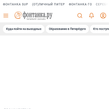
ФОНТАНКА SUP
(ОТ)ЛИЧНЫЙ ПИТЕР
ФОНТАНКА ГО
СЕРЕБР
Куда пойти на выходных
Образование в Петербурге
Кто поступ