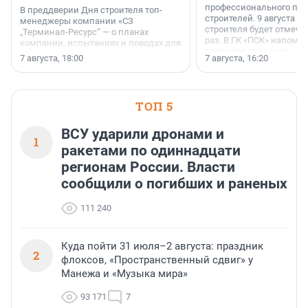
профессионального пр
В преддверии Дня строителя топ-
строителей. 9 августа 2
менеджеры компании «СЗ
строителя будет отмечат
„Терминал-Ресурс“ — о планах
раз. В ГК «ПСК» напомни
компании, испытаниях и поводах для
появился праздник и к
осторожного оптимизма.
7 августа, 18:00
7 августа, 16:20
поменялась роль строит
ТОП 5
ВСУ ударили дронами и
1
ракетами по одиннадцати
регионам России. Власти
сообщили о погибших и раненых
111 240
Куда пойти 31 июля–2 августа: праздник
2
флоксов, «Пространственный сдвиг» у
Манежа и «Музыка мира»
93 171
7