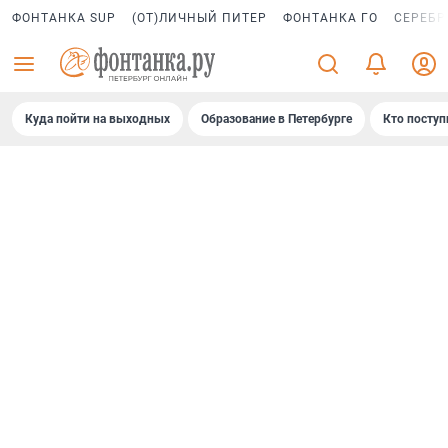
ФОНТАНКА SUP
(ОТ)ЛИЧНЫЙ ПИТЕР
ФОНТАНКА ГО
СЕРЕБР
Куда пойти на выходных
Образование в Петербурге
Кто поступ