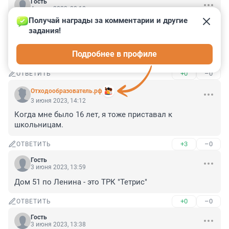
Гость
4 июня 2023, 00:18
Получай награды за комментарии и другие 
Опять воин войска бесконтрольного потребления 
задания!
алкоголя берега попутал? Когда уже запретят продажу 
спиртного по выходным? Достала эта 
Подробнее в профиле
безнаказанность алконафтов
+0
–0
ОТВЕТИТЬ
Отходообразователь.рф
3 июня 2023, 14:12
Когда мне было 16 лет, я тоже приставал к 
школьницам.
+3
–0
ОТВЕТИТЬ
Гость
3 июня 2023, 13:59
Дом 51 по Ленина - это ТРК "Тетрис"
+0
–0
ОТВЕТИТЬ
Гость
3 июня 2023, 13:38