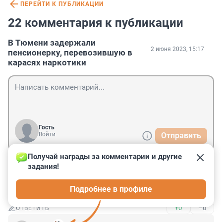
ПЕРЕЙТИ К ПУБЛИКАЦИИ
22 комментария к публикации
В Тюмени задержали
2 июня 2023, 15:17
пенсионерку, перевозившую в
карасях наркотики
Гость
Войти
Отправить
Получай награды за комментарии и другие 
задания!
Гость
3 июня 2023, 09:36
Подробнее в профиле
Цыганка. Срок сидела уже за наркоту
+0
–0
ОТВЕТИТЬ