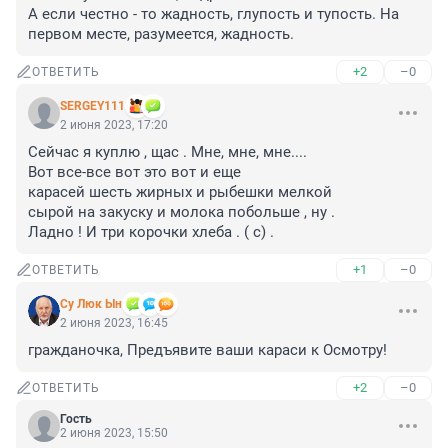
А если честно - то жадность, глупость и тупость. На 
первом месте, разумеется, жадность.
+2
–0
ОТВЕТИТЬ
SERGEY111
2 июня 2023, 17:20
Сейчас я куплю , щас . Мне, мне, мне....

Вот все-все вот это вот и еще 

карасей шесть жирных и рыбешки мелкой

сырой на закуску и молока побольше , ну .

Ладно ! И три корочки хлеба . ( с) .
+1
–0
ОТВЕТИТЬ
Су Люк Ын
2 июня 2023, 16:45
гражданочка, Предъявите ваши караси к Осмотру!
+2
–0
ОТВЕТИТЬ
Гость
2 июня 2023, 15:50