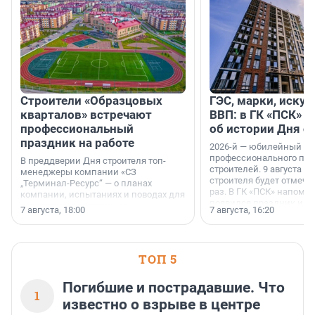
Строители «Образцовых
ГЭС, марки, искус
кварталов» встречают
ВВП: в ГК «ПСК» р
профессиональный
об истории Дня с
праздник на работе
2026-й — юбилейный го
профессионального пр
В преддверии Дня строителя топ-
строителей. 9 августа 2
менеджеры компании «СЗ
строителя будет отмечат
„Терминал-Ресурс“ — о планах
раз. В ГК «ПСК» напомни
компании, испытаниях и поводах для
появился праздник и к
осторожного оптимизма.
7 августа, 18:00
7 августа, 16:20
поменялась роль строит
ТОП 5
Погибшие и пострадавшие. Что
1
известно о взрыве в центре