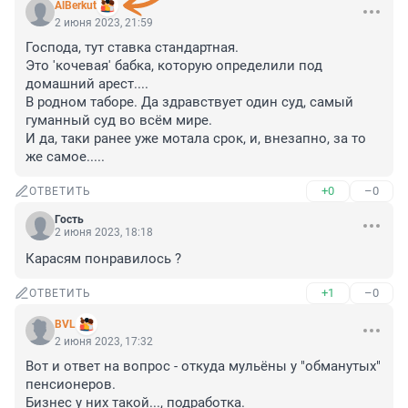
AlBerkut
2 июня 2023, 21:59
Господа, тут ставка стандартная. 

Это 'кочевая' бабка, которую определили под 
домашний арест.... 

В родном таборе. Да здравствует один суд, самый 
гуманный суд во всём мире. 

И да, таки ранее уже мотала срок, и, внезапно, за то 
же самое.....
+0
–0
ОТВЕТИТЬ
Гость
2 июня 2023, 18:18
Карасям понравилось ?
+1
–0
ОТВЕТИТЬ
BVL
2 июня 2023, 17:32
Вот и ответ на вопрос - откуда мульёны у "обманутых" 
пенсионеров. 

Бизнес у них такой..., подработка.
