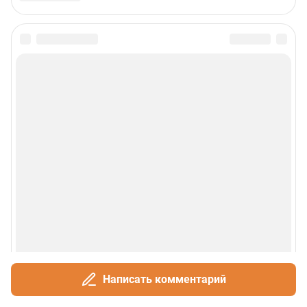
Пользовательское соглашение
Политика обработки персональных данных
Правила использования материалов сайта
Политика использования cookies
Рекомендательные системы
Деятельность в сфере ИТ
Руководство пользователя
Наши награды
© 2000-2026 Фонтанка.Ру
Свидетельство Роскомнадзора ЭЛ № ФС 77-66333 от 14.07.2016
© ООО «Интернет Технологии»
Написать комментарий