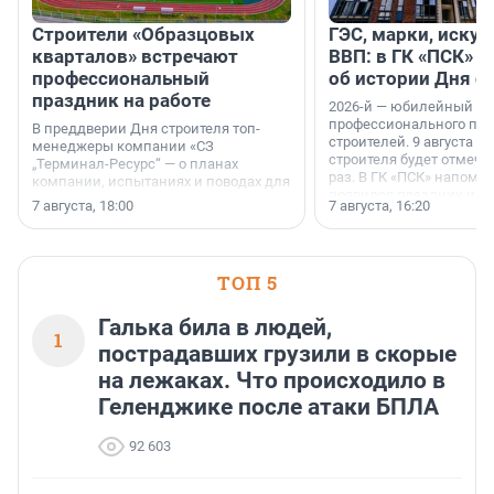
Строители «Образцовых
ГЭС, марки, искус
кварталов» встречают
ВВП: в ГК «ПСК» р
профессиональный
об истории Дня с
праздник на работе
2026-й — юбилейный го
профессионального пр
В преддверии Дня строителя топ-
строителей. 9 августа 2
менеджеры компании «СЗ
строителя будет отмечат
„Терминал-Ресурс“ — о планах
раз. В ГК «ПСК» напомни
компании, испытаниях и поводах для
появился праздник и к
осторожного оптимизма.
7 августа, 18:00
7 августа, 16:20
поменялась роль строит
ТОП 5
Галька била в людей,
1
пострадавших грузили в скорые
на лежаках. Что происходило в
Геленджике после атаки БПЛА
92 603