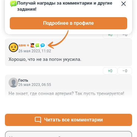
Получай награды за комментарии и другие 
задания!
Гость
26 мая 2023, 13:39
Подробнее в профиле
Полицая наградили орденом?
+0
–0
save ⭐
26 мая 2023, 11:02
Хорошо, что не за погон укусила.
+0
–0
Гость
26 мая 2023, 06:55
Не знает, где сонная артерия? Так пусть тренируется!
+0
–0
Читать все комментарии