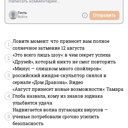
Гость
Отправить
Войти
Ловите момент: что принесет вам полное
1
солнечное затмение 12 августа
«Это всего лишь шоу»: в чем секрет успеха
2
«Друзей», который никто не смог повторить
«Минус — слишком много спойлеров»:
3
российский ниндзя-скульптор снялся в
сериале «Дом Дракона». Видео
«Август принесет новые возможности»: Тамара
4
Глоба назвала, кому из знаков зодиака
улыбнется удача
Надвигается волна пугающих вирусов —
5
ученые потребовали срочно усилить
безопасность