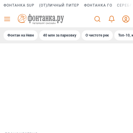
ФОНТАНКА SUP
(ОТ)ЛИЧНЫЙ ПИТЕР
ФОНТАНКА ГО
СЕРЕБР
Фонтан на Неве
40 млн за парковку
О чистоте рек
Топ-10, 