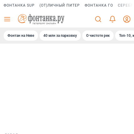
ФОНТАНКА SUP
(ОТ)ЛИЧНЫЙ ПИТЕР
ФОНТАНКА ГО
СЕРЕБР
Фонтан на Неве
40 млн за парковку
О чистоте рек
Топ-10, 