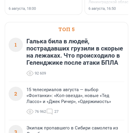
Ленинградской области 
номинации «Самый
6 августа, 18:00
6 августа, 16:50
клиентоориентированн
застройщик Ленинград
области».
ТОП 5
Галька била в людей,
1
пострадавших грузили в скорые
на лежаках. Что происходило в
Геленджике после атаки БПЛА
92 609
15 телесериалов августа — выбор
2
«Фонтанки»: «Коп-звезда», новые «Тед
Лассо» и «Джек Ричер», «Одержимость»
76 962
27
Экипаж пропавшего в Сибири самолета из
3