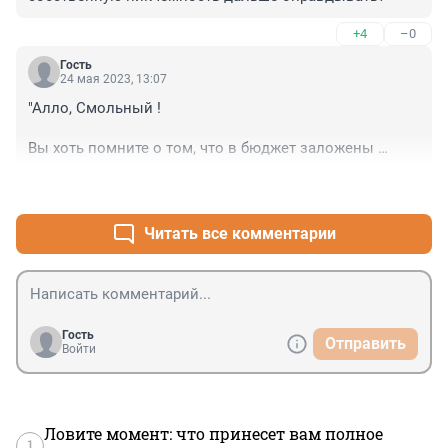
+4
–0
Гость
24 мая 2023, 13:07
"Алло, Смольный !

Вы хоть помните о том, что в бюджет заложены 
суммы, на каждого гр-на страны ( по статьям расхода 
+3
–0
на соц.выплаты, ТЖС, Медицину, Образование, 
возврат НДС, пр ?

Читать все комментарии
С какого ....творится беспредел, да и уходить - нужно 
вовремя" ?
Гость
Отправить
Войти
Ловите момент: что принесет вам полное
1