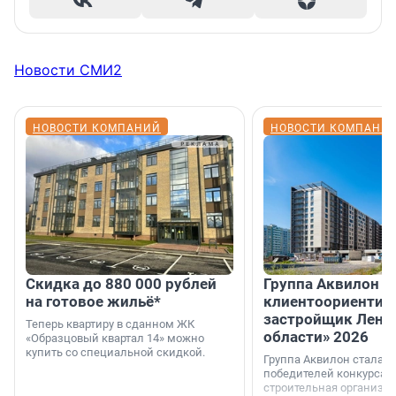
Новости СМИ2
НОВОСТИ КОМПАНИЙ
НОВОСТИ КОМПАНИ
Скидка до 880 000 рублей
Группа Аквилон 
на готовое жильё*
клиентоориентир
застройщик Лени
Теперь квартиру в сданном ЖК
области» 2026
«Образцовый квартал 14» можно
купить со специальной скидкой.
Группа Аквилон стала 
победителей конкурса 
строительная организа