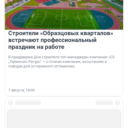
Строители «Образцовых кварталов»
встречают профессиональный
праздник на работе
В преддверии Дня строителя топ-менеджеры компании «СЗ
„Терминал-Ресурс“ — о планах компании, испытаниях и
поводах для осторожного оптимизма.
7 августа, 18:00