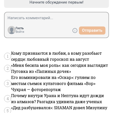
Начните обсуждение первым!
Гость
Отправить
Войти
Кому признаются в любви, а кому разобьют
1
сердце: любовный гороскоп на август
«Меня бесила моя роль»: как сегодня выглядит
2
Пуговка из «Папиных дочек»
Его номинировали на «Оскар»: гуляем по
3
местам съемок культового фильма «Вор»
Чухрая — фоторепортаж
Почему внутри Урана и Нептуна идут дожди
4
из алмазов? Разгадка удивила даже ученых
«Дед разбушевался»: SHAMAN довел Мизулину
5