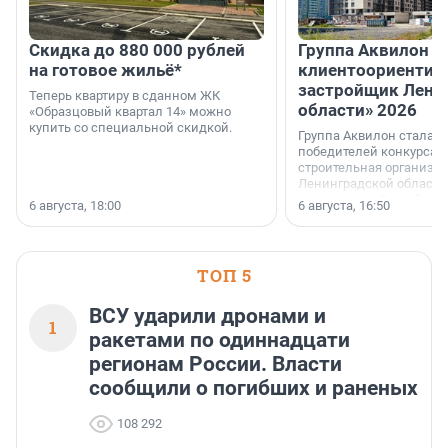
Скидка до 880 000 рублей
Группа Аквилон 
на готовое жильё*
клиентоориентир
застройщик Лени
Теперь квартиру в сданном ЖК
области» 2026
«Образцовый квартал 14» можно
купить со специальной скидкой.
Группа Аквилон стала 
победителей конкурса 
строительная организа
Ленинградской области 
номинации «Самый
6 августа, 18:00
6 августа, 16:50
клиентоориентированн
застройщик Ленинград
области».
ТОП 5
ВСУ ударили дронами и
1
ракетами по одиннадцати
регионам России. Власти
сообщили о погибших и раненых
108 292