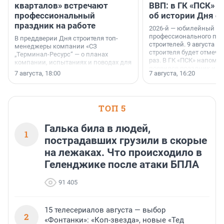
кварталов» встречают
ВВП: в ГК «ПСК» р
профессиональный
об истории Дня с
праздник на работе
2026-й — юбилейный го
профессионального пр
В преддверии Дня строителя топ-
строителей. 9 августа 2
менеджеры компании «СЗ
строителя будет отмечат
„Терминал-Ресурс“ — о планах
раз. В ГК «ПСК» напомни
компании, испытаниях и поводах для
появился праздник и к
осторожного оптимизма.
7 августа, 18:00
7 августа, 16:20
поменялась роль строит
ТОП 5
Галька била в людей,
1
пострадавших грузили в скорые
на лежаках. Что происходило в
Геленджике после атаки БПЛА
91 405
15 телесериалов августа — выбор
2
«Фонтанки»: «Коп-звезда», новые «Тед