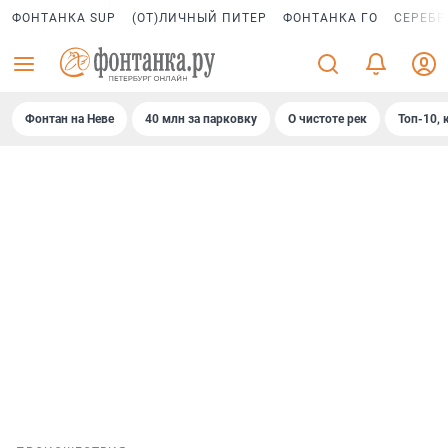
ФОНТАНКА SUP
(ОТ)ЛИЧНЫЙ ПИТЕР
ФОНТАНКА ГО
СЕРЕБР
Фонтан на Неве
40 млн за парковку
О чистоте рек
Топ-10, 