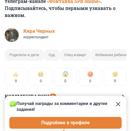
телеграм-канале
«Фонтанка SPB online»
.
Подписывайтесь, чтобы первыми узнавать о
важном.
Кира Черных
корреспондент
Родители и дети
Суд
Отец-изверг
Избиение ребенка
0
0
0
0
0
КОММЕНТАРИИ
8
Получай награды за комментарии и другие 
задания!
Гость
10 мая 2023, 15:44
Подробнее в профиле
Истинный скрепоносец!