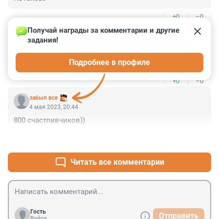
+0
–0
Получай награды за комментарии и другие 
Гость
5 мая 2023, 02:34
задания!
Через несколько лет в честь него улицу назовут. 
Подробнее в профиле
Герой.
+0
–0
забыл все
4 мая 2023, 20:44
800 счастливчиков))
+4
–0
Читать все комментарии
Гость
Отправить
Войти