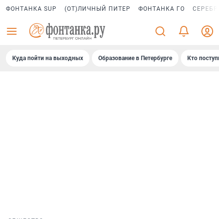
ФОНТАНКА SUP
(ОТ)ЛИЧНЫЙ ПИТЕР
ФОНТАНКА ГО
СЕРЕБР
Куда пойти на выходных
Образование в Петербурге
Кто поступ