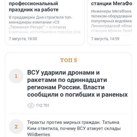
профессиональный
станции МегаФон
праздник на работе
Инженеры МегаФона ус
телеком-оборудование 
В преддверии Дня строителя топ-
популярных водоёмах
менеджеры компании «СЗ
Ленинградской области
„Терминал-Ресурс“ — о планах
станции вблизи Лембол
компании, испытаниях и поводах для
Раздолинского озёр, а 
осторожного оптимизма.
7 августа, 18:00
7 августа, 14:59
недалеко от Большого Т
водопада.
ТОП 5
ВСУ ударили дронами и
1
ракетами по одиннадцати
регионам России. Власти
сообщили о погибших и раненых
112 701
Теракты против мирных граждан. Татьяна
2
Ким ответила, почему ВСУ атакует склады
Wildberries