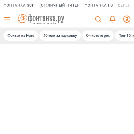
ФОНТАНКА SUP
(ОТ)ЛИЧНЫЙ ПИТЕР
ФОНТАНКА ГО
СЕРЕБР
Фонтан на Неве
40 млн за парковку
О чистоте рек
Топ-10, 