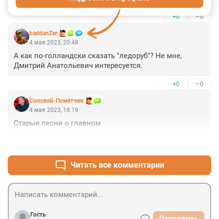
+0
–0
baddanZer
4 мая 2023, 20:48
А как по-голландски сказать "ледоруб"? Не мне, 
Дмитрий Анатольевич интересуется.
+0
–0
Соловей-Помётчик
4 мая 2023, 18:19
Старые песни о главном
+0
–0
Читать все комментарии
Гость
Отправить