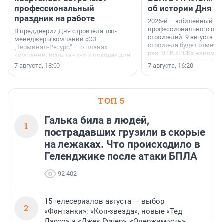
профессиональный
об истории Дня с
праздник на работе
2026-й — юбилейный го
профессионального пр
В преддверии Дня строителя топ-
строителей. 9 августа 2
менеджеры компании «СЗ
строителя будет отмечат
„Терминал-Ресурс“ — о планах
раз. В ГК «ПСК» напомни
компании, испытаниях и поводах для
появился праздник и к
осторожного оптимизма.
7 августа, 18:00
7 августа, 16:20
поменялась роль строит
ТОП 5
Галька била в людей,
1
пострадавших грузили в скорые
на лежаках. Что происходило в
Геленджике после атаки БПЛА
92 402
15 телесериалов августа — выбор
2
«Фонтанки»: «Коп-звезда», новые «Тед
Лассо» и «Джек Ричер», «Одержимость»