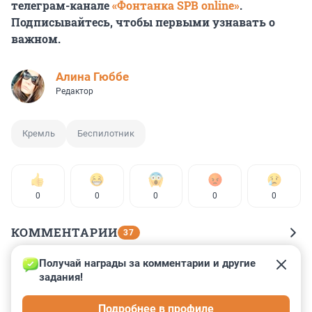
телеграм-канале
«Фонтанка SPB online»
.
Подписывайтесь, чтобы первыми узнавать о
важном.
Алина Гюббе
Редактор
Кремль
Беспилотник
0
0
0
0
0
КОММЕНТАРИИ
37
Получай награды за комментарии и другие 
Гость
4 мая 2023, 21:05
задания!
Опять вату катать будут, если начали драку надо бить, 
Подробнее в профиле
а вот это мычание просто позорище