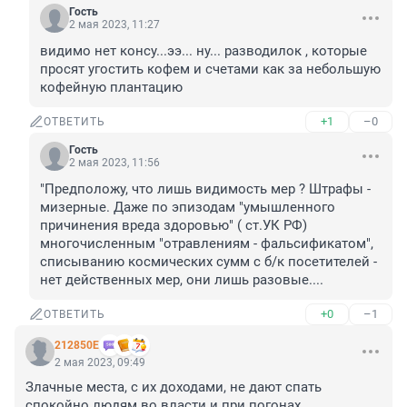
Гость
2 мая 2023, 11:27
видимо нет консу...ээ... ну... разводилок , которые 
просят угостить кофем и счетами как за небольшую 
кофейную плантацию
+1
–0
ОТВЕТИТЬ
Гость
2 мая 2023, 11:56
"Предположу, что лишь видимость мер ? Штрафы - 
мизерные. Даже по эпизодам "умышленного 
причинения вреда здоровью" ( ст.УК РФ) 
многочисленным "отравлениям - фальсификатом", 
списыванию космических сумм с б/к посетителей - 
нет действенных мер, они лишь разовые....
+0
–1
ОТВЕТИТЬ
212850Е
2 мая 2023, 09:49
Злачные места, с их доходами, не дают спать 
спокойно людям во власти и при погонах.