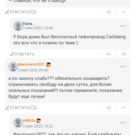
— Главное, что не «Tuborg»."
+2
–1
ОТВЕТИТЬ
1
Гость
2 мая 2023, 10:49
У Бора дома был бесплатный пивопровод Carlsberg 
это все что я помню по теме )
+1
–0
ОТВЕТИТЬ
Инкогнито2021
2 мая 2023, 09:40
а по закону слабо??? обязательно кошмарить? 
ограничивать свободу на двое суток, для более 
лояльных показаний!!! пытки примените, показания 
будут еще лучше!
+2
–7
ОТВЕТИТЬ
2
n0jlb3a
2 мая 2023, 10:22
Инкогнито2021, так это по закону. Ещё слабоваты 