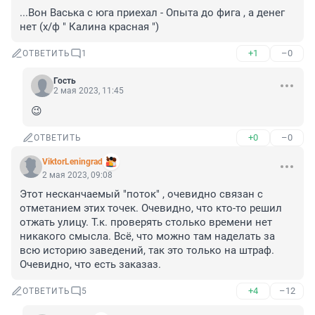
...Вон Васька с юга приехал - Опыта до фига , а денег 
нет (х/ф " Калина красная ")
+1
–0
ОТВЕТИТЬ
1
Гость
2 мая 2023, 11:45
😉
+0
–0
ОТВЕТИТЬ
ViktorLeningrad
2 мая 2023, 09:08
Этот несканчаемый "поток" , очевидно связан с 
отметанием этих точек. Очевидно, что кто-то решил 
отжать улицу. Т.к. проверять столько времени нет 
никакого смысла. Всё, что можно там наделать за 
всю историю заведений, так это только на штраф. 
Очевидно, что есть заказаз.
+4
–12
ОТВЕТИТЬ
5