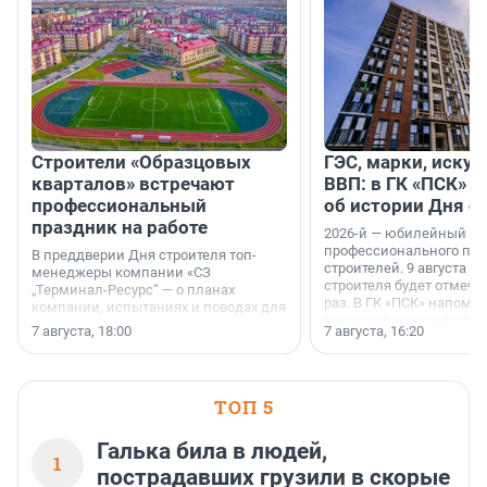
Строители «Образцовых
ГЭС, марки, искус
кварталов» встречают
ВВП: в ГК «ПСК» р
профессиональный
об истории Дня с
праздник на работе
2026-й — юбилейный го
профессионального пр
В преддверии Дня строителя топ-
строителей. 9 августа 2
менеджеры компании «СЗ
строителя будет отмечат
„Терминал-Ресурс“ — о планах
раз. В ГК «ПСК» напомни
компании, испытаниях и поводах для
появился праздник и к
осторожного оптимизма.
7 августа, 18:00
7 августа, 16:20
поменялась роль строит
ТОП 5
Галька била в людей,
1
пострадавших грузили в скорые