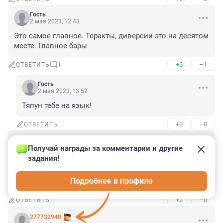
Гость
2 мая 2023, 12:43
Это самое главное. Теракты, диверсии это на десятом 
месте. Главное бары
+0
–1
ОТВЕТИТЬ
1
Гость
2 мая 2023, 13:52
Тяпун тебе на язык!
+0
–0
ОТВЕТИТЬ
Гость
2 мая 2023, 12:31
Получай награды за комментарии и другие 
задания!
Ввиду отсутствия власти в Петербурге, город стал 
центром притяжения « джентельменов удачи», 
Подробнее в профиле
всякого рода барыг и мошенников.
+2
–0
ОТВЕТИТЬ
277732940