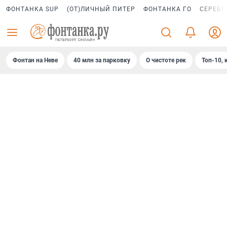
ФОНТАНКА SUP
(ОТ)ЛИЧНЫЙ ПИТЕР
ФОНТАНКА ГО
СЕРЕБР
Фонтан на Неве
40 млн за парковку
О чистоте рек
Топ-10, 