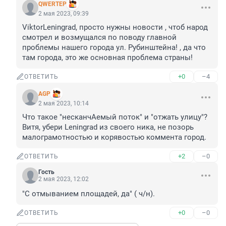
QWERTEP
2 мая 2023, 09:39
ViktorLeningrad, просто нужны новости , чтоб народ 
смотрел и возмущался по поводу главной 
проблемы нашего города ул. Рубинштейна! , да что 
там города, это же основная проблема страны!
+0
–4
ОТВЕТИТЬ
AGP
2 мая 2023, 10:14
Что такое "несканчАемый поток" и "отжать улицу"? 

Витя, убери Leningrad из своего ника, не позорь 
малограмотностью и корявостью коммента город.
+2
–0
ОТВЕТИТЬ
Гость
2 мая 2023, 12:02
"С отмыванием площадей, да" ( ч/н).
+0
–0
ОТВЕТИТЬ