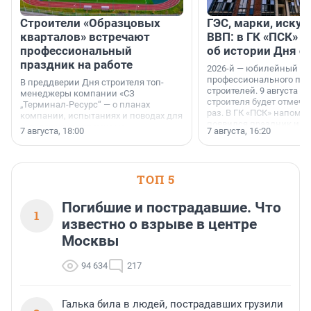
Строители «Образцовых
ГЭС, марки, искус
кварталов» встречают
ВВП: в ГК «ПСК» р
профессиональный
об истории Дня с
праздник на работе
2026-й — юбилейный го
профессионального пр
В преддверии Дня строителя топ-
строителей. 9 августа 2
менеджеры компании «СЗ
строителя будет отмечат
„Терминал-Ресурс“ — о планах
раз. В ГК «ПСК» напомни
компании, испытаниях и поводах для
появился праздник и к
осторожного оптимизма.
7 августа, 18:00
7 августа, 16:20
поменялась роль строит
ТОП 5
Погибшие и пострадавшие. Что
1
известно о взрыве в центре
Москвы
94 634
217
Галька била в людей, пострадавших грузили