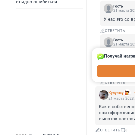
стыдно ошибиться
Гость
21 марта 202
У нас это со 
ОТВЕТИТЬ
Гость
21 марта 202
если было жел
Получай награ
так же снесли
них по большом
купишь, никог
ОТВЕТИТЬ
Кулунжу
21 марта 2023,
Как в собственн
они оформлялись
высоток настрои
ОТВЕТИТЬ
8