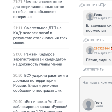
21:21
Чем отличается корм
ОТВЕТИТЬ
2
для стерилизованных котов
от обычного, объясняет
Гость
ветеринар
21 марта 202
Владельцы сих
21:11
Смертельное ДТП на
посмеются
КАД: человек погиб в
результате столкновения трех
ОТВЕТИТЬ
машин
280326164
21 марта 202
21:00
Рамзан Кадыров
зарегистрирован кандидатом
Пёсик, сиди в
на должность главы Чечни
ОТВЕТИТЬ
20:50
ВСУ ударили ракетами и
дронами по территории
России. Власти регионов
сообщили о пострадавших
20:40
«Вот и все…» YouTube
Гость
заблокировал канал «Русской
Войти
общины» на 1,22 миллиона