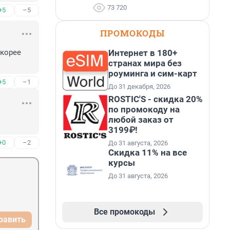
73 720
+5
–5
ПРОМОКОДЫ
Интернет в 180+
корее 
странах мира без
роуминга и сим-карт
+5
–1
До 31 декабря, 2026
ROSTIC'S - скидка 20%
по промокоду на
любой заказ от
3199₽!
+0
–2
До 31 августа, 2026
Скидка 11% на все
курсы
До 31 августа, 2026
Все промокоды
равить