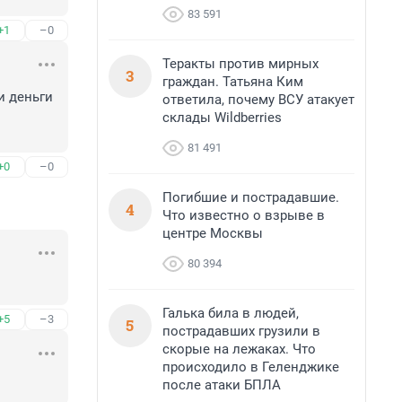
83 591
+1
–0
Теракты против мирных
3
граждан. Татьяна Ким
 деньги 
ответила, почему ВСУ атакует
склады Wildberries
81 491
+0
–0
Погибшие и пострадавшие.
4
Что известно о взрыве в
центре Москвы
80 394
Галька била в людей,
+5
–3
5
пострадавших грузили в
скорые на лежаках. Что
происходило в Геленджике
после атаки БПЛА