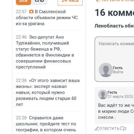
Все
СПБ
24 часа
ПЕРЕЙТИ К ПУ
16 комм
22:57
В Смоленской
области объявили режим ЧС
из-за урагана
Ленобласть обн
22:46
Экс-депутат Ано
Туртиайнен, получивший
статус беженца в РФ,
обвиняется в Финляндии в
совершении финансовых
преступлений
Гость
Войти
22:36
«От этого зависит ваша
жизнь»: эксперт назвал
навык, который нужно
Гость
21 марта 2023,
развивать людям старше 60
лет
Вас ждёт то же 
в мэрию люди Со
снесли .
22:28
Справится даже
школьник: пройдите тест по
ОТВЕТИТЬ
2
географии, в котором очень