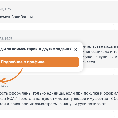
3, 15:53
времен ВалиВанны
3, 16:23
ание снести, то сносили и раньше. при строительстве када в 
ды за комментарии и другие задания!
 очень много. уж не знаю, были ли тогда компенсации, да и тол
у счету нету, другой гараж в удобном месте уже не купишь. А 
Подробнее в профиле
да не знаешь когда они надумают его тоже снести
 14:27
ость оформлены только единицы, если при покупке и оформл
 в ВОА? Просто в наглую отжимают у людей имущество! В Со
ли и признали их самостроем, а чинуши руки потирают.