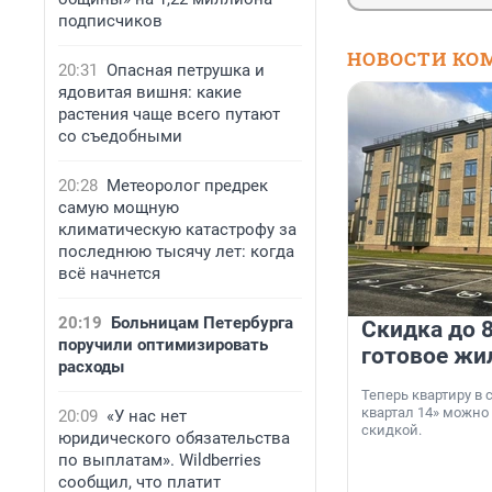
подписчиков
НОВОСТИ КО
20:31
Опасная петрушка и
ядовитая вишня: какие
растения чаще всего путают
со съедобными
20:28
Метеоролог предрек
самую мощную
климатическую катастрофу за
последнюю тысячу лет: когда
всё начнется
20:19
Больницам Петербурга
Скидка до 8
поручили оптимизировать
готовое жи
расходы
Теперь квартиру в
квартал 14» можно
20:09
«У нас нет
скидкой.
юридического обязательства
по выплатам». Wildberries
сообщил, что платит