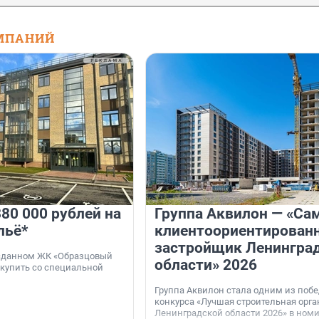
МПАНИЙ
80 000 рублей на
Группа Аквилон — «Са
льё*
клиентоориентирован
застройщик Ленингра
 сданном ЖК «Образцовый
области» 2026
 купить со специальной
Группа Аквилон стала одним из поб
конкурса «Лучшая строительная орг
Ленинградской области 2026» в ном