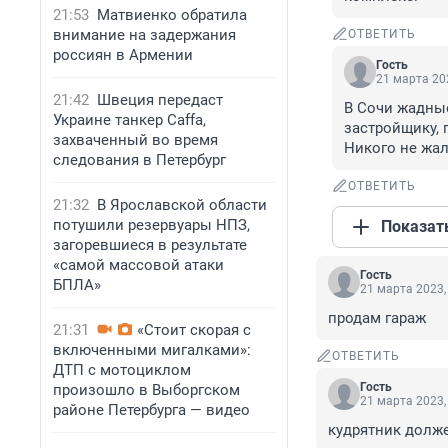
21:53
Матвиенко обратила
внимание на задержания
ОТВЕТИТЬ
россиян в Армении
Гость
21 марта 202
21:42
Швеция передаст
В Сочи жадные
Украине танкер Caffa,
застройщику, 
захваченный во время
Никого не жа
следования в Петербург
ОТВЕТИТЬ
21:32
В Ярославской области
потушили резервуары НПЗ,
Показат
загоревшиеся в результате
«самой массовой атаки
Гость
БПЛА»
21 марта 2023,
продам гараж
21:31
«Стоит скорая с
включенными мигалками»:
ОТВЕТИТЬ
ДТП с мотоциклом
Гость
произошло в Выборгском
21 марта 2023,
районе Петербурга — видео
кудрятник долже