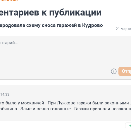
БЛИКАЦИИ
ентариев к публикации
ародовала схему сноса гаражей в Кудрово
21 марта
Отп
 14:33
что было у москвичей . При Лужкове гаражи были законными 
бянина . Злые и вечно голодные . Гаражи признали незаконн