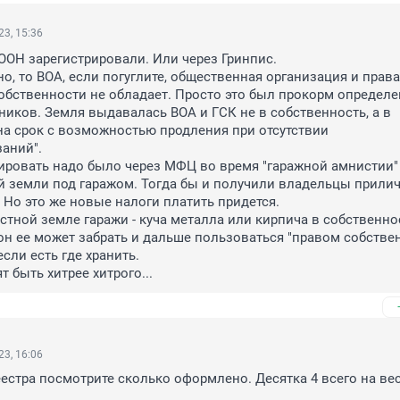
3, 15:36
ООН зарегистрировали. Или через Гринпис. 

но, то ВОА, если погуглите, общественная организация и права
обственности не обладает. Просто это был прокорм определе
ников. Земля выдавалась ВОА и ГСК не в собственность, а в 
а срок с возможностью продления при отсутствии 
аний".

ировать надо было через МФЦ во время "гаражной амнистии" 
 земли под гаражом. Тогда бы и получили владельцы прилич
Но это же новые налоги платить придется. 

ластной земле гаражи - куча металла или кирпича в собственнос
он ее может забрать и дальше пользоваться "правом собствен
если есть где хранить. 

т быть хитрее хитрого...
3, 16:06
еестра посмотрите сколько оформлено. Десятка 4 всего на вес