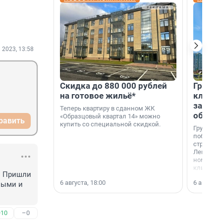
 2023, 13:58
Скидка до 880 000 рублей
Группа
на готовое жильё*
клиен
застро
Теперь квартиру в сданном ЖК
област
«Образцовый квартал 14» можно
равить
купить со специальной скидкой.
Группа А
победите
строител
Ленингра
номинац
клиенто
. Пришли 
застройщ
6 августа, 18:00
6 августа,
области»
ыми и 
+10
–0