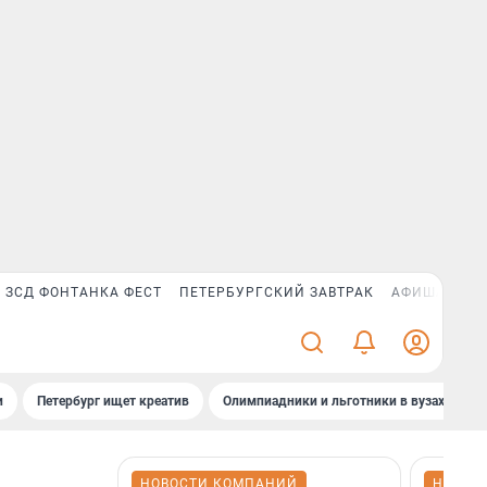
ЗСД ФОНТАНКА ФЕСТ
ПЕТЕРБУРГСКИЙ ЗАВТРАК
АФИША PLUS
и
Петербург ищет креатив
Олимпиадники и льготники в вузах СПб
НОВОСТИ КОМПАНИЙ
НОВОС