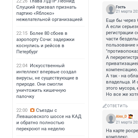
22:26
Глава ЛДПР Леонид
Слуцкий призвал признать
Гость
21 марта 202
партию «Яблоко»
нежелательной организацией
Еще бы через 
А если серьез
регистрации с
22:15
Более 80 сбоев в
части бездель
аэропорту Сочи: задержки
пользование н
коснулись и рейсов в
"противопоказ
Петербург
А перерегистр
приватизацией
22:04
Искусственный
компенсацию. 
интеллект впервые создал
А так - на об
вирусы, не существующие в
владельца. И 
природе. Они смогли
этого мусора, 
уничтожить кишечную
Но все же хотя
палочку
ОТВЕТИТЬ
22:00
Съезды с
Левашовского шоссе на КАД
Alex_D
и обратно полностью
21 марта 202
перекроют на неделю
На карте роср
комплекс.