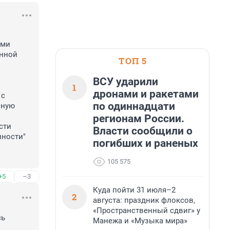
ми 
нной 
ТОП 5
ВСУ ударили
1
дронами и ракетами
с 
по одиннадцати
ную 
регионам России.
ти 
Власти сообщили о
ности" 
погибших и раненых
105 575
+5
–3
Куда пойти 31 июля–2
2
августа: праздник флоксов,
«Пространственный сдвиг» у
ь 
Манежа и «Музыка мира»