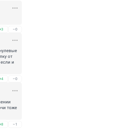
+3
–0
нулевые 
ку от 
если и 
+4
–0
ении 
чи тоже 
+8
–1